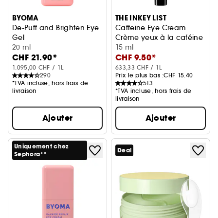
BYOMA
THE INKEY LIST
De-Puff and Brighten Eye
Caffeine Eye Cream
Gel
Crème yeux à la caféine
Gel Contour des Yeux
20 ml
15 ml
CHF 21.90*
CHF 9.50*
1.095,00 CHF / 1L
633,33 CHF / 1L
290
Prix le plus bas :
CHF 15.40
*TVA incluse, hors frais de
513
livraison
*TVA incluse, hors frais de
livraison
Ajouter
Ajouter
Uniquement chez
Deal
Sephora**