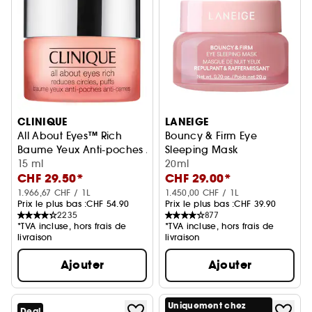
CLINIQUE
LANEIGE
All About Eyes™ Rich
Bouncy & Firm Eye
Baume Yeux Anti-poches Anti-cernes
Sleeping Mask
15 ml
Masque de Nuit Yeux Repulpa
20ml
CHF 29.50*
CHF 29.00*
1.966,67 CHF / 1L
1.450,00 CHF / 1L
Prix le plus bas :
CHF 54.90
Prix le plus bas :
CHF 39.90
2235
877
*TVA incluse, hors frais de
*TVA incluse, hors frais de
livraison
livraison
Ajouter
Ajouter
Uniquement chez
Deal