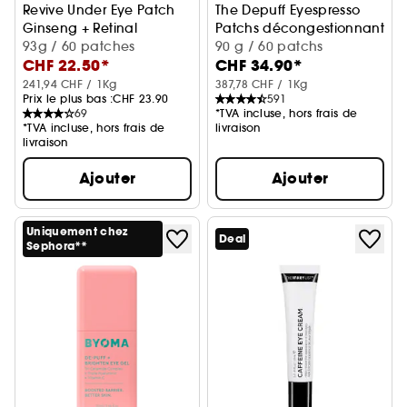
Revive Under Eye Patch
The Depuff Eyespresso
Ginseng + Retinal
Patchs décongestionnants à l
pour les rides et les ridules
93g / 60 patches
90 g / 60 patchs
CHF 22.50*
CHF 34.90*
241,94 CHF / 1Kg
387,78 CHF / 1Kg
Prix le plus bas :
CHF 23.90
591
69
*TVA incluse, hors frais de
*TVA incluse, hors frais de
livraison
livraison
Ajouter
Ajouter
Uniquement chez
Deal
Sephora**