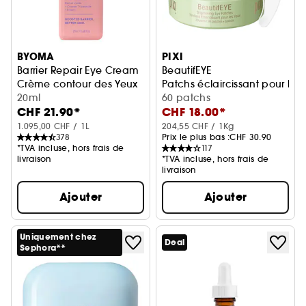
BYOMA
PIXI
Barrier Repair Eye Cream
BeautifEYE
Crème contour des Yeux
Patchs éclaircissant pour les
20ml
60 patchs
CHF 21.90*
CHF 18.00*
1.095,00 CHF / 1L
204,55 CHF / 1Kg
378
Prix le plus bas :
CHF 30.90
*TVA incluse, hors frais de
117
livraison
*TVA incluse, hors frais de
livraison
Ajouter
Ajouter
Uniquement chez
Deal
Sephora**