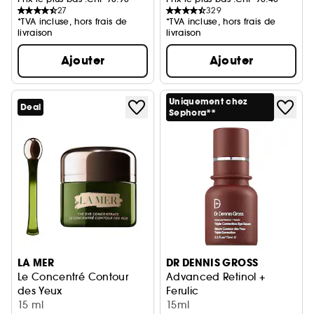
27
329
*TVA incluse, hors frais de
*TVA incluse, hors frais de
livraison
livraison
Ajouter
Ajouter
Uniquement chez
Deal
Sephora**
LA MER
DR DENNIS GROSS
Le Concentré Contour
Advanced Retinol +
des Yeux
Ferulic
Contour des yeux anti-âge
15 ml
Sérum Contour Dex Yeux Tripl
15ml