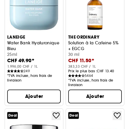
LANEIGE
THE ORDINARY
Water Bank Hyaluronique
Solution à la Cafeine 5%
Bleu
+ EGCG
Crème Contour des Yeux
25ml
Contour des Yeux
30 ml
CHF 49.90*
CHF 11.50*
1.996,00 CHF / 1L
383,33 CHF / 1L
249
Prix le plus bas :
CHF 13.40
*TVA incluse, hors frais de
5464
livraison
*TVA incluse, hors frais de
livraison
Ajouter
Ajouter
Deal
Deal