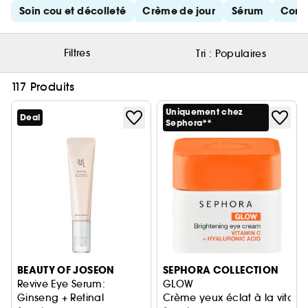
Ignorer les liens rapides
Soin cou et décolleté
Crème de jour
Sérum
Cont
Filtres
Tri :
Populaires
117 Produits
Uniquement chez
Deal
Sephora**
BEAUTY OF JOSEON
SEPHORA COLLECTION
Revive Eye Serum:
GLOW
Ginseng + Retinal
Crème yeux éclat à la vitami