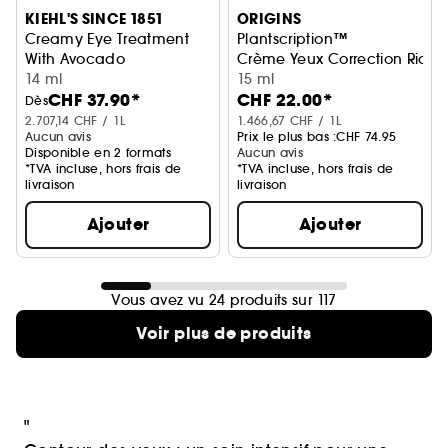
KIEHL'S SINCE 1851
ORIGINS
Creamy Eye Treatment
Plantscription™
With Avocado
Crème Yeux Correction Rides
Crème Contour des Yeux à l’Avocat
14 ml
15 ml
CHF 37.90*
CHF 22.00*
Dès
2.707,14 CHF / 1L
1.466,67 CHF / 1L
Aucun avis
Prix le plus bas :
CHF 74.95
Disponible en 2 formats
Aucun avis
*TVA incluse, hors frais de
*TVA incluse, hors frais de
livraison
livraison
Ajouter
Ajouter
Vous avez vu 24 produits sur 117
Voir plus de produits
"