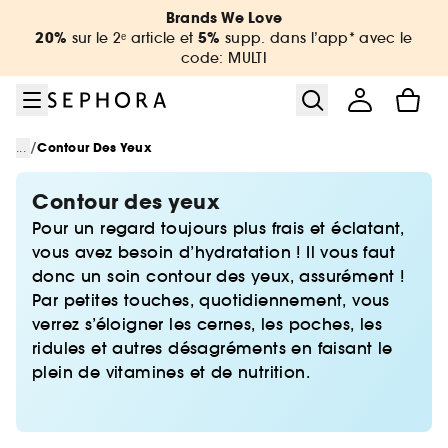
Aller au menu
Aller au contenu principal
Aller au pied de page
Brands We Love
20%
5%
sur le 2ᵉ article et
supp. dans l’app* avec le
code: MULTI
/
...
Contour Des Yeux
Contour des yeux
Pour un regard toujours plus frais et éclatant,
vous avez besoin d’hydratation ! Il vous faut
donc un soin contour des yeux, assurément !
Par petites touches, quotidiennement, vous
verrez s’éloigner les cernes, les poches, les
ridules et autres désagréments en faisant le
plein de vitamines et de nutrition.