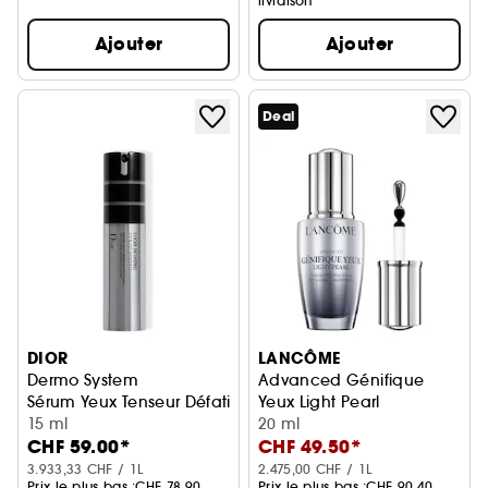
livraison
Ajouter
Ajouter
Deal
DIOR
LANCÔME
Dermo System
Advanced Génifique
Sérum Yeux Tenseur Défatigant
Yeux Light Pearl
15 ml
Sérum Yeux & Cils
20 ml
CHF 59.00*
CHF 49.50*
3.933,33 CHF / 1L
2.475,00 CHF / 1L
Prix le plus bas :
CHF 78.90
Prix le plus bas :
CHF 90.40