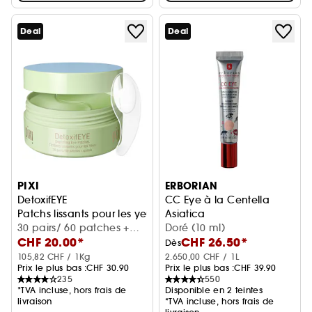
Deal
Deal
PIXI
ERBORIAN
DetoxifEYE
CC Eye à la Centella
Patchs lissants pour les yeux
Asiatica
30 pairs/ 60 patches +
Soin illuminateur contour des
Doré (10 ml)
CHF 20.00*
CHF 26.50*
spatule
Dès
105,82 CHF / 1Kg
2.650,00 CHF / 1L
Prix le plus bas :
CHF 30.90
Prix le plus bas :
CHF 39.90
235
550
*TVA incluse, hors frais de
Disponible en 2 teintes
livraison
*TVA incluse, hors frais de