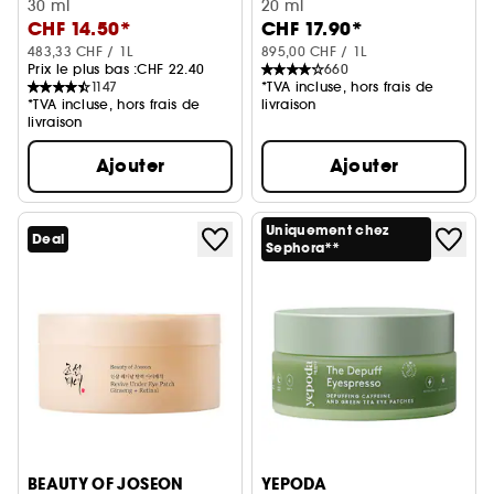
Revitalise le contour des yeux
30 ml
20 ml
CHF 14.50*
CHF 17.90*
483,33 CHF / 1L
895,00 CHF / 1L
Prix le plus bas :
CHF 22.40
660
1147
*TVA incluse, hors frais de
*TVA incluse, hors frais de
livraison
livraison
Ajouter
Ajouter
Uniquement chez
Deal
Sephora**
BEAUTY OF JOSEON
YEPODA