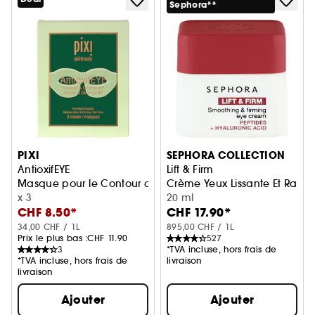
Sephora**
PIXI
SEPHORA COLLECTION
AntioxifEYE
Lift & Firm
Masque pour le Contour des Yeux
Crème Yeux Lissante Et Raffe
x 3
20 ml
CHF 8.50*
CHF 17.90*
34,00 CHF / 1L
895,00 CHF / 1L
Prix le plus bas :
CHF 11.90
527
3
*TVA incluse, hors frais de
*TVA incluse, hors frais de
livraison
livraison
Ajouter
Ajouter