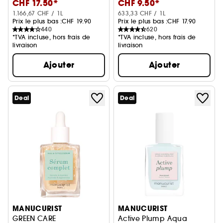
CHF 17.50*
CHF 9.50*
1.166,67 CHF / 1L
633,33 CHF / 1L
Prix le plus bas :
CHF 19.90
Prix le plus bas :
CHF 17.90
440
620
*TVA incluse, hors frais de
*TVA incluse, hors frais de
livraison
livraison
Ajouter
Ajouter
Deal
Deal
MANUCURIST
MANUCURIST
GREEN CARE
Active Plump Aqua