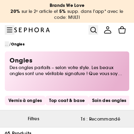
Aller au menu
Aller au contenu principal
Aller au pied de page
Brands We Love
20%
5%
sur le 2ᵉ article et
supp. dans l’app* avec le
code: MULTI
/
...
Ongles
Ongles
Des ongles parfaits – selon votre style. Les beaux
ongles sont une véritable signature ! Que vous soyez
adepte d’une manucure classique, de designs
créatifs ou de couleurs longue tenue, Sephora vous
propose tout ce qu’il faut pour sublimer vos mains.
Découvrez des vernis à ongles de qualité, des soins
Ignorer les liens rapides
Vernis à ongles
Top coat & base
Soin des ongles
nourrissants et les meilleurs accessoires pour réussir
une manucure professionnelle à la maison. Explorez
l’univers complet de la beauté des ongles et trouvez
Filtres
Tri :
Recommandé
vos indispensables pour des ongles forts, sains et
stylés.
65 Produits