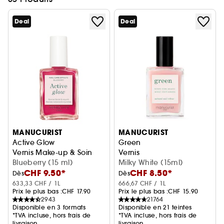
Deal
Deal
MANUCURIST
MANUCURIST
Active Glow
Green
Vernis Make-up & Soin
Vernis
Blueberry (15 ml)
Milky White (15ml)
CHF 9.50*
CHF 8.50*
Dès
Dès
633,33 CHF / 1L
666,67 CHF / 1L
Prix le plus bas :
CHF 17.90
Prix le plus bas :
CHF 15.90
2943
21764
Disponible en 3 formats
Disponible en 21 teintes
*TVA incluse, hors frais de
*TVA incluse, hors frais de
livraison
livraison