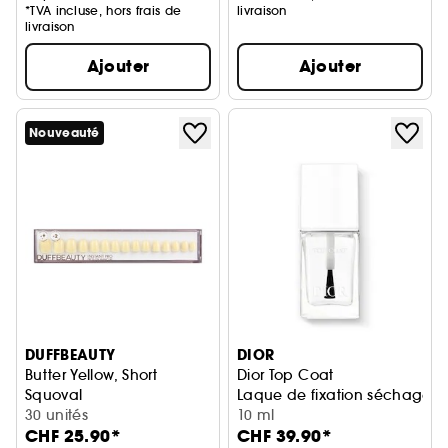
*TVA incluse, hors frais de
livraison
livraison
Ajouter
Ajouter
Nouveauté
DUFFBEAUTY
DIOR
Butter Yellow, Short
Dior Top Coat
Squoval
Laque de fixation séchage ul
Instant Pro Press-on Manicure
30 unités
10 ml
CHF 25.90*
CHF 39.90*