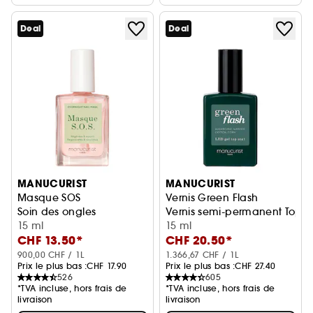
Deal
Deal
MANUCURIST
MANUCURIST
Masque SOS
Vernis Green Flash
Soin des ongles
Vernis semi-permanent Top c
15 ml
15 ml
CHF 13.50*
CHF 20.50*
900,00 CHF / 1L
1.366,67 CHF / 1L
Prix le plus bas :
CHF 17.90
Prix le plus bas :
CHF 27.40
526
605
*TVA incluse, hors frais de
*TVA incluse, hors frais de
livraison
livraison