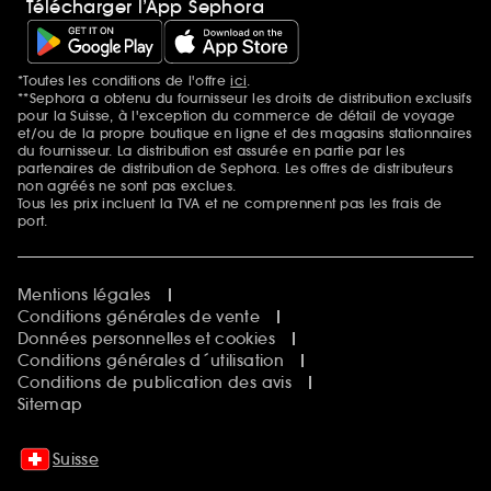
Télécharger l’App Sephora
*Toutes les conditions de l'offre
ici
.
Mentions additionnelles
**Sephora a obtenu du fournisseur les droits de distribution exclusifs
pour la Suisse, à l'exception du commerce de détail de voyage
et/ou de la propre boutique en ligne et des magasins stationnaires
du fournisseur. La distribution est assurée en partie par les
partenaires de distribution de Sephora. Les offres de distributeurs
non agréés ne sont pas exclues.
Tous les prix incluent la TVA et ne comprennent pas les frais de
port.
Mentions légales
Conditions générales de vente
Données personnelles et cookies
Conditions générales d´utilisation
Conditions de publication des avis
Sitemap
Suisse