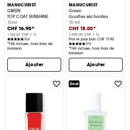
MANUCURIST
MANUCURIST
GREEN
Green
TOP COAT SUNSHINE
Gouttes séchantes
15ml
15 ml
CHF 16.90*
CHF 15.00*
1.126,67 CHF / 1L
1.000,00 CHF / 1L
766
Prix le plus bas :
CHF 17.90
*TVA incluse, hors frais de
374
livraison
*TVA incluse, hors frais de
livraison
Ajouter
Ajouter
Deal