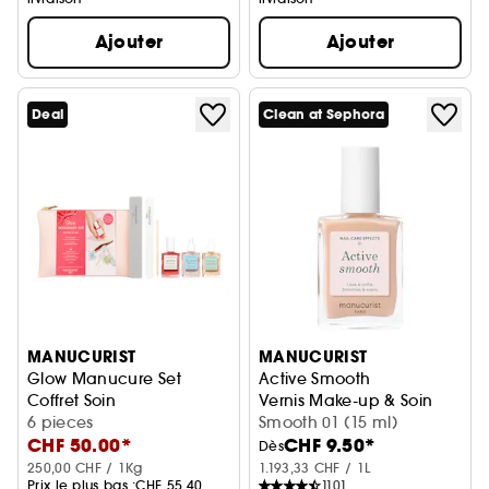
Ajouter
Ajouter
Deal
Clean at Sephora
MANUCURIST
MANUCURIST
Glow Manucure Set
Active Smooth
Coffret Soin
Vernis Make-up & Soin
6 pieces
Smooth 01 (15 ml)
CHF 50.00*
CHF 9.50*
Dès
250,00 CHF / 1Kg
1.193,33 CHF / 1L
Prix le plus bas :
CHF 55.40
1101