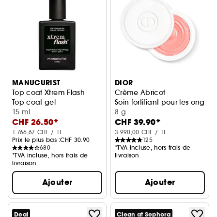
MANUCURIST
DIOR
Top coat Xtrem Flash
Crème Abricot
Top coat gel
Soin fortifiant pour les ongles
15 ml
8 g
CHF 26.50*
CHF 39.90*
1.766,67 CHF / 1L
3.990,00 CHF / 1L
Prix le plus bas :
CHF 30.90
125
680
*TVA incluse, hors frais de
*TVA incluse, hors frais de
livraison
livraison
Ajouter
Ajouter
Deal
Clean at Sephora