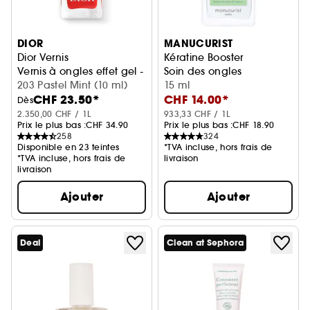
DIOR
MANUCURIST
Dior Vernis
Kératine Booster
Vernis à ongles effet gel - Couleur couture
Soin des ongles
203 Pastel Mint (10 ml)
15 ml
CHF 23.50*
CHF 14.00*
Dès
2.350,00 CHF / 1L
933,33 CHF / 1L
Prix le plus bas :
CHF 34.90
Prix le plus bas :
CHF 18.90
258
324
Disponible en 23 teintes
*TVA incluse, hors frais de
*TVA incluse, hors frais de
livraison
livraison
Ajouter
Ajouter
Deal
Clean at Sephora