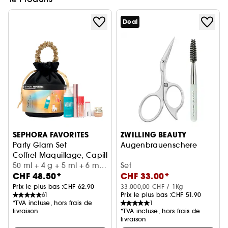
Deal
SEPHORA FAVORITES
ZWILLING BEAUTY
Party Glam Set
Augenbrauenschere
Coffret Maquillage, Capillaire et Parfum
50 ml + 4 g + 5 ml + 6 ml
Set
CHF 48.50*
CHF 33.00*
+ 8 ml
Prix le plus bas :
CHF 62.90
33.000,00 CHF / 1Kg
61
Prix le plus bas :
CHF 51.90
*TVA incluse, hors frais de
1
livraison
*TVA incluse, hors frais de
livraison