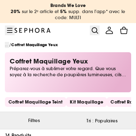
Aller au menu
Aller au contenu principal
Aller au pied de page
Brands We Love
20%
5%
sur le 2ᵉ article et
supp. dans l’app* avec le
code: MULTI
/
...
Coffret Maquillage Yeux
Coffret Maquillage Yeux
Préparez-vous à sublimer votre regard. Que vous
soyez à la recherche de paupières lumineuses, cils
extrêmes, sourcils dessinés ou tout cela à la fois, un
coffret maquillage yeux vous propose une
expérience beauté glamour. Avec sa sélection
inédite, Sephora vous invite à y aller les yeux fermés !
Ignorer les liens rapides
Coffret Maquillage Teint
Kit Maquillage
Coffret Rou
Filtres
Tri :
Populaires
14 Produits