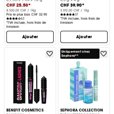
CHF 25.50*
CHF 39.90*
8.500,00 CHF / 1Kg
3.192,00 CHF / 1Kg
Prix le plus bas :
CHF 32.90
37
63
*TVA incluse, hors frais de
*TVA incluse, hors frais de
livraison
livraison
Ajouter
Ajouter
Uniquement chez
Sephora**
BENEFIT COSMETICS
SEPHORA COLLECTION