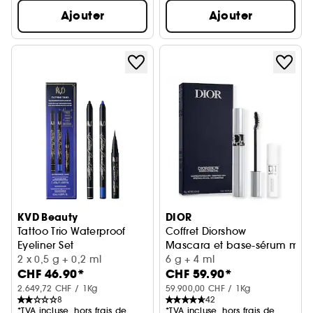
Ajouter
Ajouter
KVD Beauty
DIOR
Tattoo Trio Waterproof
Coffret Diorshow
Eyeliner Set
Mascara et base-sérum mas
Coffret Maquillage Yeux
2 x 0,5 g + 0,2 ml
6 g + 4 ml
CHF 46.90*
CHF 59.90*
2.649,72 CHF / 1Kg
59.900,00 CHF / 1Kg
8
42
*TVA incluse, hors frais de
*TVA incluse, hors frais de