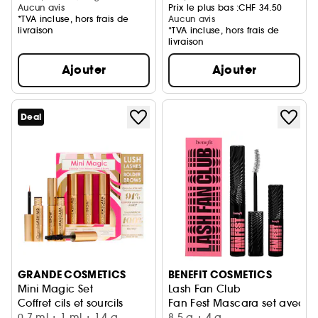
Aucun avis
Prix le plus bas :
CHF 34.50
*TVA incluse, hors frais de
Aucun avis
livraison
*TVA incluse, hors frais de
livraison
Ajouter
Ajouter
Deal
GRANDE COSMETICS
BENEFIT COSMETICS
Mini Magic Set
Lash Fan Club
Coffret cils et sourcils
Fan Fest Mascara set avec mi
0,7 ml + 1 ml + 1,4 g
8,5 g + 4 g