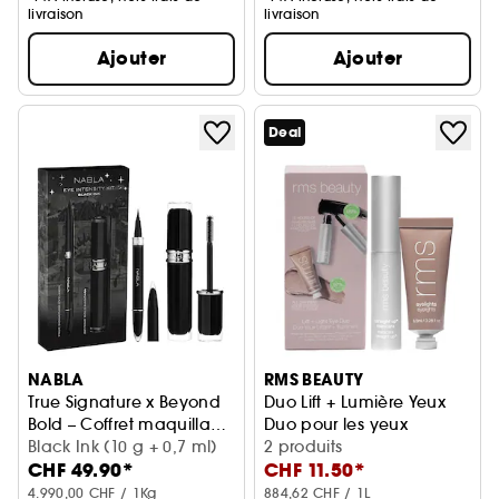
livraison
livraison
Ajouter
Ajouter
Deal
NABLA
RMS BEAUTY
True Signature x Beyond
Duo Lift + Lumière Yeux
Bold – Coffret maquillage
Duo pour les yeux
yeux
Black Ink (10 g + 0,7 ml)
2 produits
CHF 49.90*
CHF 11.50*
4.990,00 CHF / 1Kg
884,62 CHF / 1L