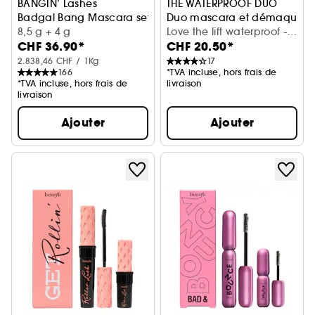
BANGIN’ Lashes
THE WATERPROOF DUO
Badgal Bang Mascara set avec mini gratuit
Duo mascara et démaquillan
8,5 g + 4 g
Love the lift waterproof -
CHF 36.90*
CHF 20.50*
ultra black (2 pc)
2.838,46 CHF / 1Kg
17
166
*TVA incluse, hors frais de
*TVA incluse, hors frais de
livraison
livraison
Ajouter
Ajouter