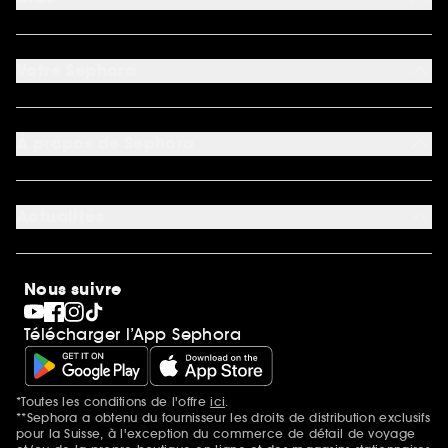
FAQ
Nous contacter
Votre Sephora
Conditions de livraisons
Retourner un produit
Mon compte
Moyens de paiement acceptés
Préférence cookies
À propos de Sephora
Découvrir Sephora
Carrière
Actualités
Magasins
Sephora Stands
SEPHORA Prize
10 ans de beauté en suisse
Nous suivre
Clean at Sephora
Pride
Télécharger l’App Sephora
*Toutes les conditions de l'offre
ici
.
Mentions additionnelles
**Sephora a obtenu du fournisseur les droits de distribution exclusifs
pour la Suisse, à l'exception du commerce de détail de voyage