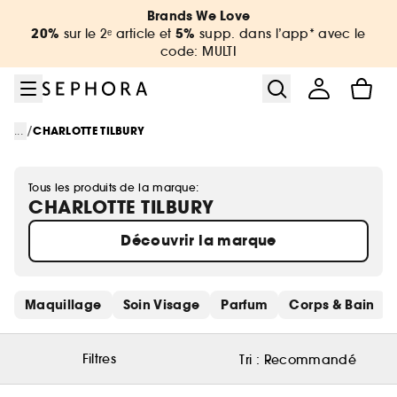
Aller au menu
Aller au contenu principal
Aller au pied de page
Brands We Love
20%
5%
sur le 2ᵉ article et
supp. dans l’app* avec le
code: MULTI
/
...
CHARLOTTE TILBURY
Tous les produits de la marque:
CHARLOTTE TILBURY
Découvrir la marque
Ignorer les liens rapides
Maquillage
Soin Visage
Parfum
Corps & Bain
Filtres
Tri :
Recommandé