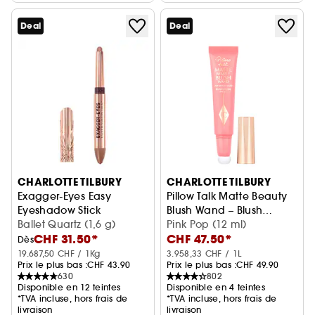
Deal
Deal
CHARLOTTE TILBURY
CHARLOTTE TILBURY
Exagger-Eyes Easy
Pillow Talk Matte Beauty
Eyeshadow Stick
Blush Wand – Blush
Ombre à paupières en stick
Ballet Quartz (1,6 g)
liquide
Pink Pop (12 ml)
CHF 31.50*
CHF 47.50*
Dès
19.687,50 CHF / 1Kg
3.958,33 CHF / 1L
Prix le plus bas :
CHF 43.90
Prix le plus bas :
CHF 49.90
630
802
Disponible en 12 teintes
Disponible en 4 teintes
*TVA incluse, hors frais de
*TVA incluse, hors frais de
livraison
livraison