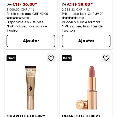
CHF 36.00*
CHF 38.00*
(12 ml)
Dès
Dès
3.000,00 CHF / 1L
2.533,33 CHF / 1L
Prix le plus bas :
CHF 49.90
Prix le plus bas :
CHF 39.90
3620
1528
Disponible en 7 teintes
Disponible en 4 formats
*TVA incluse, hors frais de
*TVA incluse, hors frais de
livraison
livraison
Ajouter
Ajouter
Deal
Deal
CHARLOTTE TILBURY
CHARLOTTE TILBURY