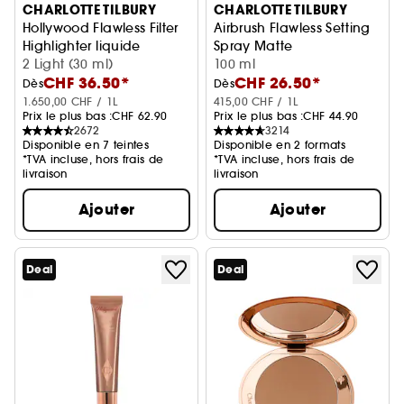
CHARLOTTE TILBURY
CHARLOTTE TILBURY
Hollywood Flawless Filter
Airbrush Flawless Setting
Highlighter liquide
Spray Matte
2 Light (30 ml)
Spray fixateur mat
100 ml
CHF 36.50*
CHF 26.50*
Dès
Dès
1.650,00 CHF / 1L
415,00 CHF / 1L
Prix le plus bas :
CHF 62.90
Prix le plus bas :
CHF 44.90
2672
3214
Disponible en 7 teintes
Disponible en 2 formats
*TVA incluse, hors frais de
*TVA incluse, hors frais de
livraison
livraison
Ajouter
Ajouter
Deal
Deal