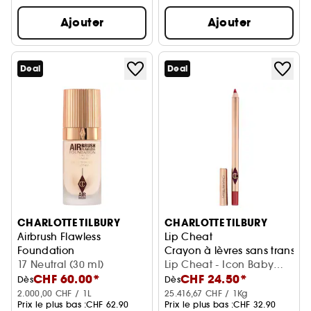
Ajouter
Ajouter
Deal
Deal
CHARLOTTE TILBURY
CHARLOTTE TILBURY
Airbrush Flawless
Lip Cheat
Foundation
Crayon à lèvres sans transfert
Fond de teint léger à couvrance totale
17 Neutral (30 ml)
Lip Cheat - Icon Baby
CHF 60.00*
CHF 24.50*
(1,2 g)
Dès
Dès
2.000,00 CHF / 1L
25.416,67 CHF / 1Kg
Prix le plus bas :
CHF 62.90
Prix le plus bas :
CHF 32.90