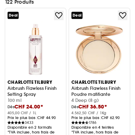
122 Produits
Deal
Deal
CHARLOTTE TILBURY
CHARLOTTE TILBURY
Airbrush Flawless Finish
Airbrush Flawless Finish
Setting Spray
Poudre matifiante
Spray fixateur maquillage
100 ml
4 Deep (8 g)
CHF 24.00*
CHF 36.50*
Dès
Dès
405,00 CHF / 1L
4.562,50 CHF / 1Kg
Prix le plus bas :
CHF 44.90
Prix le plus bas :
CHF 62.90
3433
1786
Disponible en 2 formats
Disponible en 4 teintes
*TVA incluse, hors frais de
*TVA incluse, hors frais de