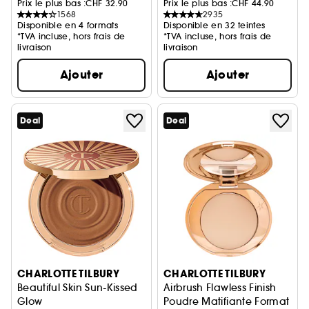
Prix le plus bas :
CHF 32.90
Prix le plus bas :
CHF 44.90
1568
2935
Disponible en 4 formats
Disponible en 32 teintes
*TVA incluse, hors frais de
*TVA incluse, hors frais de
livraison
livraison
Ajouter
Ajouter
Deal
Deal
CHARLOTTE TILBURY
CHARLOTTE TILBURY
Beautiful Skin Sun-Kissed
Airbrush Flawless Finish
Glow
Poudre Matifiante Format V