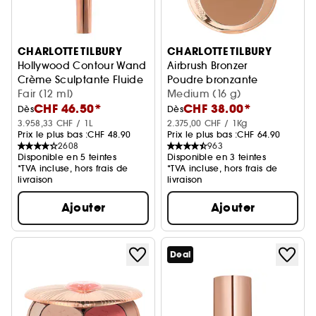
CHARLOTTE TILBURY
CHARLOTTE TILBURY
Hollywood Contour Wand
Airbrush Bronzer
Crème Sculptante Fluide
Poudre bronzante
Fair (12 ml)
Medium (16 g)
CHF 46.50*
CHF 38.00*
Dès
Dès
3.958,33 CHF / 1L
2.375,00 CHF / 1Kg
Prix le plus bas :
CHF 48.90
Prix le plus bas :
CHF 64.90
2608
963
Disponible en 5 teintes
Disponible en 3 teintes
*TVA incluse, hors frais de
*TVA incluse, hors frais de
livraison
livraison
Ajouter
Ajouter
Deal