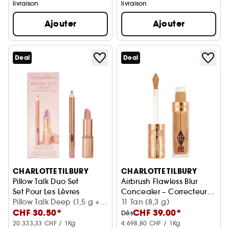
livraison
livraison
Ajouter
Ajouter
Deal
Deal
CHARLOTTE TILBURY
CHARLOTTE TILBURY
Pillow Talk Duo Set
Airbrush Flawless Blur
Set Pour Les Lèvres
Concealer – Correcteur
Pillow Talk Deep (1,5 g +
hydratant longue durée
11 Tan (8,3 g)
CHF 30.50*
CHF 39.00*
0,8 g)
Dès
20.333,33 CHF / 1Kg
4.698,80 CHF / 1Kg