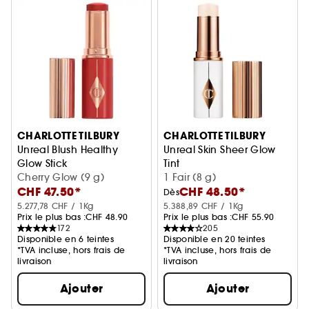
CHARLOTTE TILBURY
CHARLOTTE TILBURY
Unreal Blush Healthy
Unreal Skin Sheer Glow
Glow Stick
Tint
Blush crème en stick
Cherry Glow (9 g)
Stick Fond de teint Hydratant
1 Fair (8 g)
CHF 47.50*
CHF 48.50*
Dès
5.277,78 CHF / 1Kg
5.388,89 CHF / 1Kg
Prix le plus bas :
CHF 48.90
Prix le plus bas :
CHF 55.90
172
205
Disponible en 6 teintes
Disponible en 20 teintes
*TVA incluse, hors frais de
*TVA incluse, hors frais de
livraison
livraison
Ajouter
Ajouter