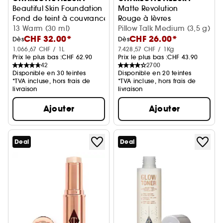
Beautiful Skin Foundation
Matte Revolution
Fond de teint à couvrance modulable et longue tenue
Rouge à lèvres
13 Warm (30 ml)
Pillow Talk Medium (3,5 g)
CHF 32.00*
CHF 26.00*
Dès
Dès
1.066,67 CHF / 1L
7.428,57 CHF / 1Kg
Prix le plus bas :
CHF 62.90
Prix le plus bas :
CHF 43.90
42
2700
Disponible en 30 teintes
Disponible en 20 teintes
*TVA incluse, hors frais de
*TVA incluse, hors frais de
livraison
livraison
Ajouter
Ajouter
Deal
Deal