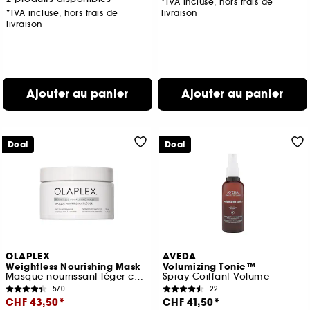
*TVA incluse, hors frais de
*TVA incluse, hors frais de
livraison
livraison
Ajouter au panier
Ajouter au panier
Deal
Deal
OLAPLEX
AVEDA
Weightless Nourishing Mask
Volumizing Tonic™
Masque nourrissant léger cheveux fins à moyens
Spray Coiffant Volume
570
22
CHF 43,50
CHF 41,50