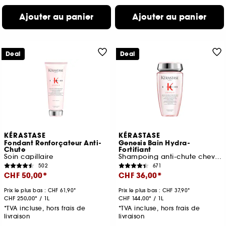
Ajouter au panier
Ajouter au panier
Deal
Deal
KÉRASTASE
KÉRASTASE
Fondant Renforçateur Anti-
Genesis Bain Hydra-
Chute
Fortifiant
Soin capillaire
Shampoing anti-chute cheveux fins
502
671
CHF 50,00
CHF 36,00
Prix le plus bas :
CHF 61,90
Prix le plus bas :
CHF 37,90
CHF 250,00
/
1L
CHF 144,00
/
1L
*TVA incluse, hors frais de
*TVA incluse, hors frais de
livraison
livraison