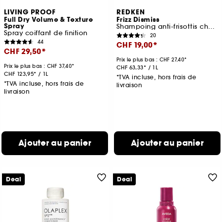
LIVING PROOF
REDKEN
Full Dry Volume & Texture
Frizz Dismiss
Spray
Shampoing anti-frisottis cheveux fins et cheveux épais
Spray coiffant de finition
20
44
CHF 19,00
CHF 29,50
Prix le plus bas :
CHF 27,40
Prix le plus bas :
CHF 37,40
CHF 63,33
/
1L
CHF 123,95
/
1L
*TVA incluse, hors frais de
*TVA incluse, hors frais de
livraison
livraison
Ajouter au panier
Ajouter au panier
Deal
Deal