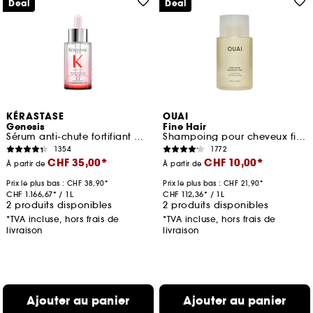
Deal
Deal
KÉRASTASE
OUAI
Genesis
Fine Hair
Sérum anti-chute fortifiant pour cheveux affinés et fragiles
Shampoing pour cheveux fins
1354
1772
CHF 35,00
CHF 10,00
À partir de
À partir de
Prix le plus bas :
CHF 38,90
Prix le plus bas :
CHF 21,90
CHF 1.166,67
/
1L
CHF 112,36
/
1L
2 produits disponibles
2 produits disponibles
*TVA incluse, hors frais de
*TVA incluse, hors frais de
livraison
livraison
Ajouter au panier
Ajouter au panier