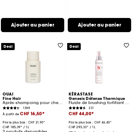
Ajouter au panier
Ajouter au panier
Deal
Deal
OUAI
KÉRASTASE
Fine Hair
Genesis Défense Thermique
Après-shampoing pour cheveux fins
Fluide de brushing fortifiant anti-chute
1388
231
CHF 16,50
CHF 44,00
À partir de
Prix le plus bas :
CHF 21,90
Prix le plus bas :
CHF 46,40
CHF 185,39
/
1L
CHF 293,33
/
1L
2 produits disponibles