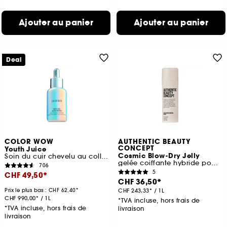
Ajouter au panier
Ajouter au panier
Deal
COLOR WOW
AUTHENTIC BEAUTY
CONCEPT
Youth Juice
Cosmic Blow-Dry Jelly
Soin du cuir chevelu au collagène
gelée coiffante hybride pour brushing ou effet mouillé
706
5
CHF 49,50
CHF 36,50
Prix le plus bas :
CHF 62,40
CHF 243,33
/
1L
CHF 990,00
/
1L
*TVA incluse, hors frais de
*TVA incluse, hors frais de
livraison
livraison