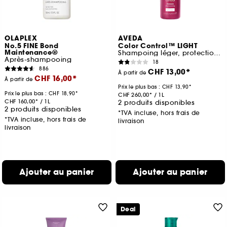
OLAPLEX
AVEDA
No.5 FINE Bond
Color Control™ LIGHT
Maintenance®
Shampoing léger, protection des cheveux colorés
Après-shampooing
18
886
CHF 13,00
À partir de
CHF 16,00
À partir de
Prix le plus bas :
CHF 13,90
Prix le plus bas :
CHF 18,90
CHF 260,00
/
1L
CHF 160,00
/
1L
2 produits disponibles
2 produits disponibles
*TVA incluse, hors frais de
*TVA incluse, hors frais de
livraison
livraison
Ajouter au panier
Ajouter au panier
Deal