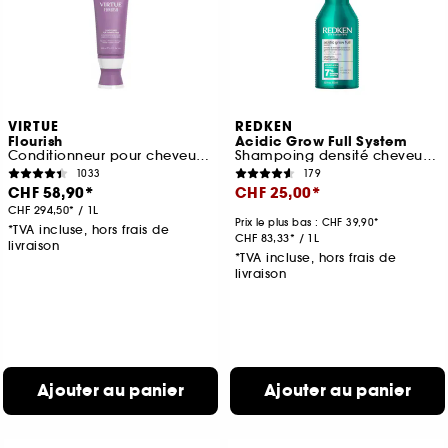
VIRTUE
REDKEN
Flourish
Acidic Grow Full System
Conditionneur pour cheveux clairsemés
Shampoing densité cheveux fins
1033
179
CHF 58,90
CHF 25,00
CHF 294,50
/
1L
Prix le plus bas :
CHF 39,90
*TVA incluse, hors frais de
CHF 83,33
/
1L
livraison
*TVA incluse, hors frais de
livraison
Ajouter au panier
Ajouter au panier