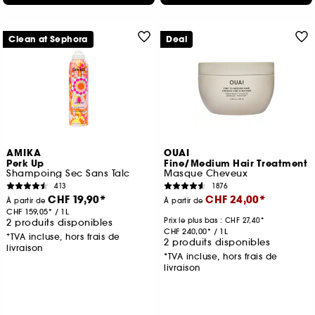
Clean at Sephora
Deal
AMIKA
OUAI
Perk Up
Fine/Medium Hair Treatment
Shampoing Sec Sans Talc
Masque Cheveux
413
1876
CHF 19,90
CHF 24,00
À partir de
À partir de
CHF 159,05
/
1L
Prix le plus bas :
CHF 27,40
2 produits disponibles
CHF 240,00
/
1L
*TVA incluse, hors frais de
2 produits disponibles
livraison
*TVA incluse, hors frais de
livraison