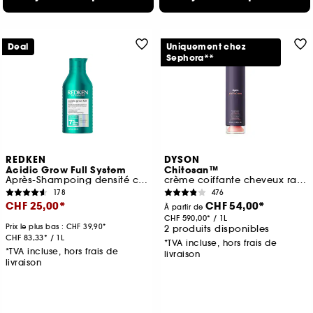
Deal
Uniquement chez
Sephora**
REDKEN
DYSON
Acidic Grow Full System
Chitosan™
Après-Shampoing densité cheveux fins
crème coiffante cheveux raides à ondulés, soin léger
178
476
CHF 25,00
CHF 54,00
À partir de
CHF 590,00
/
1L
Prix le plus bas :
CHF 39,90
2 produits disponibles
CHF 83,33
/
1L
*TVA incluse, hors frais de
*TVA incluse, hors frais de
livraison
livraison