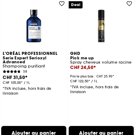
Deal
L'ORÉAL PROFESSIONNEL
GHD
Serie Expert Serioxyl
Pick me up
Advanced
Spray cheveux volume racine
Shampoing purifiant
CHF 24,50
58
CHF 31,50
Prix le plus bas :
CHF 25,90
CHF 122,50
/
1L
CHF 105,00
/
1L
*TVA incluse, hors frais de
*TVA incluse, hors frais de
livraison
livraison
Ajouter au panier
Ajouter au panier