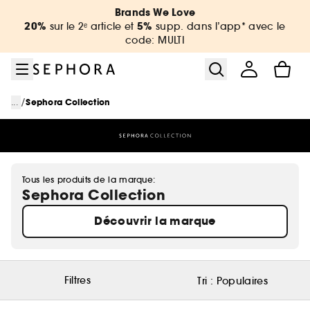
Aller au menu
Aller au contenu principal
Aller au pied de page
Brands We Love
20%
5%
sur le 2ᵉ article et
supp. dans l’app* avec le
code: MULTI
/
...
Sephora Collection
Tous les produits de la marque:
Sephora Collection
Découvrir la marque
Filtres
Tri :
Populaires