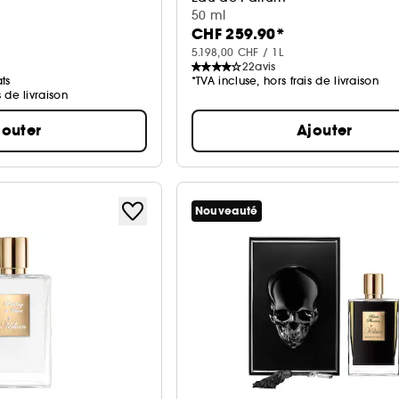
50 ml
CHF 259.90*
5.198,00 CHF / 1L
22
avis
ts
*TVA incluse, hors frais de livraison
s de livraison
jouter
Ajouter
Nouveauté