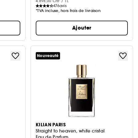
4.898,00 CHF / 1L
476
avis
*TVA incluse, hors frais de livraison
Ajouter
Nouveauté
KILIAN PARIS
Straight to heaven, white cristal
Eau de Parfum