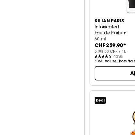
KILIAN PARIS
Intoxicated
Eau de Parfum
50 ml
CHF 259.90*
5.198,00 CHF / 1L
14
avis
*TVA incluse, hors frai
A
Deal