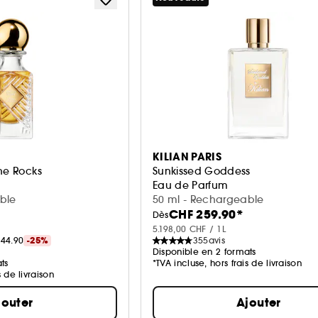
KILIAN PARIS
he Rocks
Sunkissed Goddess
Eau de Parfum
ble
50 ml - Rechargeable
CHF 259.90*
Dès
5.198,00 CHF / 1L
44.90
-25%
355
avis
Disponible en 2 formats
ts
*TVA incluse, hors frais de livraison
s de livraison
jouter
Ajouter