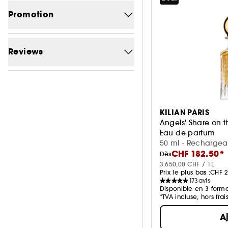
Prix minimum
Prix maximum
(CHF)
(CHF)
Promotion
-0
31
Reviews
-12.9
1
1/5
23
-25%
1
2/5
23
-25.5
1
KILIAN PARIS
3/5
23
Angels' Share on t
Eau de parfum
4/5
21
50 ml - Rechargea
CHF 182.50*
Dès
5/5
2
3.650,00 CHF / 1L
Prix le plus bas :
CHF 2
173
avis
Disponible en 3 forma
*TVA incluse, hors frai
A