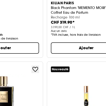
KILIAN PARIS
Black Phantom 'MEMENTO MORI'
Coffret Eau de Parfum
Recharge 100 ml
CHF 319.90*
3.199,00 CHF / 1L
Aucun avis
ts
*TVA incluse, hors frais de livraison
s de livraison
jouter
Ajouter
Nouveauté