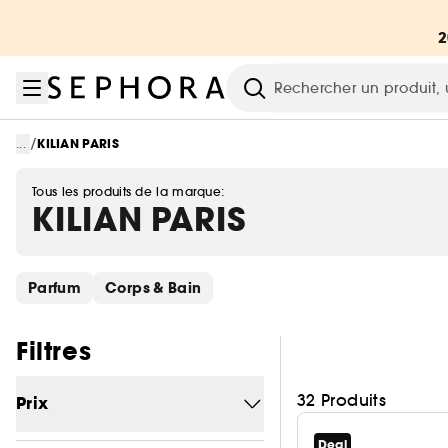
Aller au menu
Aller au contenu principal
Aller au pied de page
Recherche
/
...
KILIAN PARIS
Tous les produits de la marque:
KILIAN PARIS
Ignorer les liens rapides
Parfum
Corps & Bain
Passer les filtres
Filtres
32 Produits
Prix
Deal