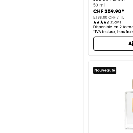
50 ml
CHF 259.90*
5.198,00 CHF / 1L
35
avis
Disponible en 2 forma
*TVA incluse, hors frai
A
Nouveauté