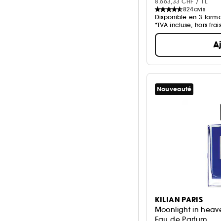
8.663,33 CHF / 1L
824
avis
Disponible en 3 forma
*TVA incluse, hors frai
A
Nouveauté
KILIAN PARIS
Moonlight in heav
Eau de Parfum