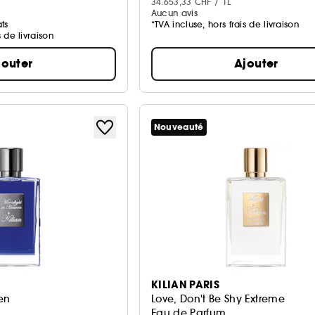
34.653,33 CHF / 1L
Aucun avis
ts
*TVA incluse, hors frais de livraison
s de livraison
jouter
Ajouter
Nouveauté
KILIAN PARIS
en
Love, Don't Be Shy Extreme
Eau de Parfum