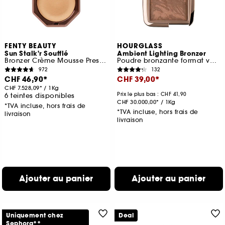
FENTY BEAUTY
HOURGLASS
Sun Stalk'r Soufflé
Ambient Lighting Bronzer
Bronzer Crème Mousse Pressée
Poudre bronzante format voyage
972
132
CHF 46,90
CHF 39,00
CHF 7.528,09
/
1Kg
Prix le plus bas : CHF 41,90
6 teintes disponibles
CHF 30.000,00
/
1Kg
*TVA incluse, hors frais de
*TVA incluse, hors frais de
livraison
livraison
Ajouter au panier
Ajouter au panier
Uniquement chez
Deal
Sephora**