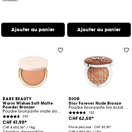
Ajouter au panier
Ajouter au panier
RARE BEAUTY
DIOR
Warm Wishes Soft Matte
Dior Forever Nude Bronze
Powder Bronzer
Poudre bronzante fini éclat naturel ou mat
Poudre bronzante mate douce
152
593
CHF 62,50
CHF 41,90
CHF 4.655,56
/
1Kg
Prix le plus bas :
CHF 65,90
7 teintes disponibles
CHF 6.944,44
/
1Kg