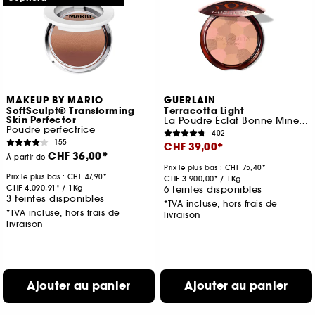
MAKEUP BY MARIO
GUERLAIN
SoftSculpt® Transforming
Terracotta Light
Skin Perfector
La Poudre Éclat Bonne Mine Naturelle
Poudre perfectrice
402
155
CHF 39,00
CHF 36,00
À partir de
Prix le plus bas :
CHF 75,40
Prix le plus bas :
CHF 47,90
CHF 3.900,00
/
1Kg
CHF 4.090,91
/
1Kg
6 teintes disponibles
3 teintes disponibles
*TVA incluse, hors frais de
*TVA incluse, hors frais de
livraison
livraison
Ajouter au panier
Ajouter au panier