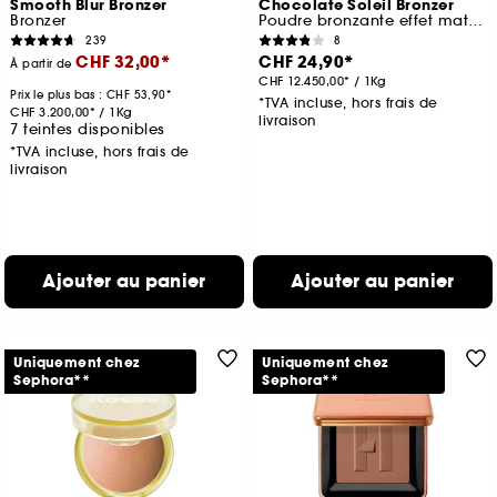
Smooth Blur Bronzer
Chocolate Soleil Bronzer
Bronzer
Poudre bronzante effet mat floutté format voyage
239
8
CHF 32,00
CHF 24,90
À partir de
CHF 12.450,00
/
1Kg
Prix le plus bas :
CHF 53,90
*TVA incluse, hors frais de
CHF 3.200,00
/
1Kg
livraison
7 teintes disponibles
*TVA incluse, hors frais de
livraison
Ajouter au panier
Ajouter au panier
Uniquement chez
Uniquement chez
Sephora**
Sephora**