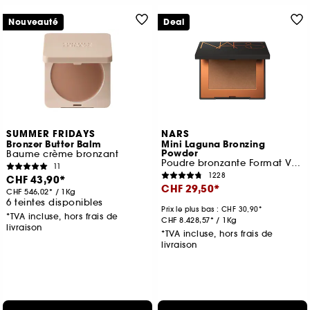
Nouveauté
Deal
SUMMER FRIDAYS
NARS
Bronzer Butter Balm
Mini Laguna Bronzing
Powder
Baume crème bronzant
Poudre bronzante Format Voyage
11
1228
CHF 43,90
CHF 29,50
CHF 546,02
/
1Kg
6 teintes disponibles
Prix le plus bas :
CHF 30,90
*TVA incluse, hors frais de
CHF 8.428,57
/
1Kg
livraison
*TVA incluse, hors frais de
livraison