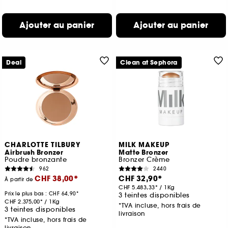
Ajouter au panier
Ajouter au panier
Deal
Clean at Sephora
CHARLOTTE TILBURY
MILK MAKEUP
Airbrush Bronzer
Matte Bronzer
Poudre bronzante
Bronzer Crème
962
2440
CHF 38,00
CHF 32,90
À partir de
CHF 5.483,33
/
1Kg
Prix le plus bas :
CHF 64,90
3 teintes disponibles
CHF 2.375,00
/
1Kg
*TVA incluse, hors frais de
3 teintes disponibles
livraison
*TVA incluse, hors frais de
livraison