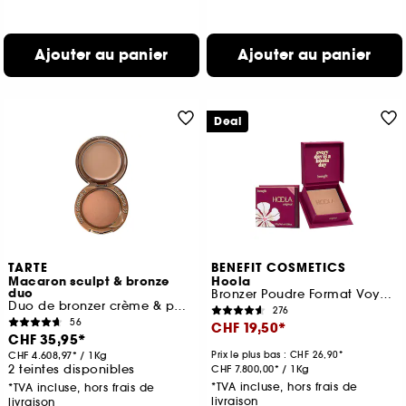
Ajouter au panier
Ajouter au panier
Deal
TARTE
BENEFIT COSMETICS
Macaron sculpt & bronze
Hoola
duo
Bronzer Poudre Format Voyage
Duo de bronzer crème & poudre
276
56
CHF 19,50
CHF 35,95
CHF 4.608,97
/
1Kg
Prix le plus bas :
CHF 26,90
2 teintes disponibles
CHF 7.800,00
/
1Kg
*TVA incluse, hors frais de
*TVA incluse, hors frais de
livraison
livraison