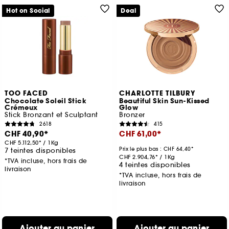
Hot on Social
Deal
TOO FACED
CHARLOTTE TILBURY
Chocolate Soleil Stick
Beautiful Skin Sun-Kissed
Crémeux
Glow
Stick Bronzant et Sculptant
Bronzer
2618
415
CHF 40,90
CHF 61,00
CHF 5.112,50
/
1Kg
Prix le plus bas :
CHF 64,40
7 teintes disponibles
CHF 2.904,76
/
1Kg
*TVA incluse, hors frais de
4 teintes disponibles
livraison
*TVA incluse, hors frais de
livraison
Ajouter au panier
Ajouter au panier