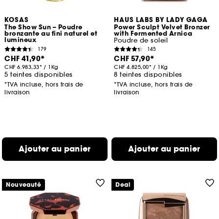
KOSAS
HAUS LABS BY LADY GAGA
The Show Sun – Poudre
Power Sculpt Velvet Bronzer
bronzante au fini naturel et
with Fermented Arnica
lumineux
Poudre de soleil
179
145
CHF 41,90
CHF 57,90
CHF 6.983,33
/
1Kg
CHF 4.825,00
/
1Kg
5 teintes disponibles
8 teintes disponibles
*TVA incluse, hors frais de
*TVA incluse, hors frais de
livraison
livraison
Ajouter au panier
Ajouter au panier
Nouveauté
Deal