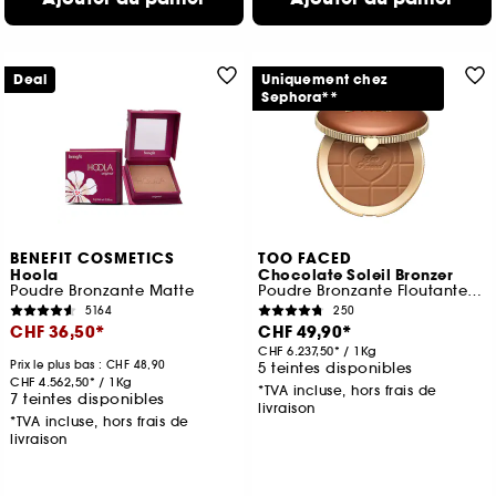
Deal
Uniquement chez
Sephora**
BENEFIT COSMETICS
TOO FACED
Hoola
Chocolate Soleil Bronzer
Poudre Bronzante Matte
Poudre Bronzante Floutante Fini Mat
5164
250
CHF 36,50
CHF 49,90
CHF 6.237,50
/
1Kg
Prix le plus bas : CHF 48,90
5 teintes disponibles
CHF 4.562,50
/
1Kg
*TVA incluse, hors frais de
7 teintes disponibles
livraison
*TVA incluse, hors frais de
livraison