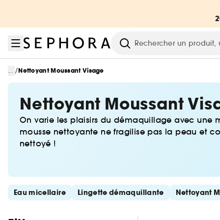
Aller au menu
Aller au contenu principal
Aller au pied de page
Recherche
/
...
Nettoyant Moussant Visage
Nettoyant Moussant Vis
On varie les plaisirs du démaquillage avec une m
mousse nettoyante ne fragilise pas la peau et con
nettoyé !
Ignorer les liens rapides
Eau micellaire
Lingette démaquillante
Nettoyant M