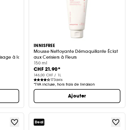
INNISFREE
Mousse Nettoyante Démaquillante Éclat
isage à la cerise de la Barbade
aux Cerisiers à Fleurs
Nettoyant Éclat
150 ml
CHF 21.90*
146,00 CHF / 1L
173
avis
*TVA incluse, hors frais de livraison
Ajouter
Deal