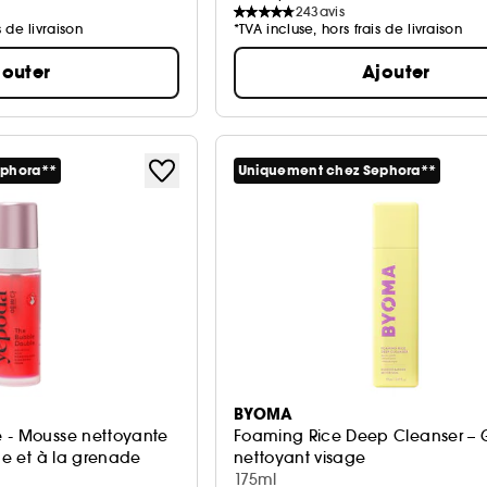
243
avis
s de livraison
*TVA incluse, hors frais de livraison
jouter
Ajouter
ephora**
Uniquement chez Sephora**
BYOMA
 - Mousse nettoyante
Foaming Rice Deep Cleanser – 
que et à la grenade
nettoyant visage
175ml