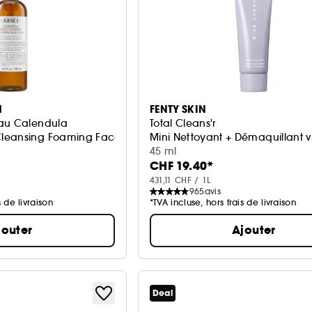
1
FENTY SKIN
 au Calendula
Total Cleans'r
leansing Foaming Face Wash
Mini Nettoyant + Démaquillant v
45 ml
CHF 19.40*
431,11 CHF / 1L
965
avis
s de livraison
*TVA incluse, hors frais de livraison
jouter
Ajouter
Deal