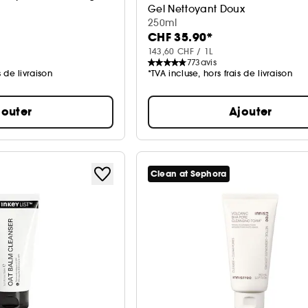
Gel Nettoyant Doux
 pour les pores
250ml
CHF 35.90*
143,60 CHF / 1L
773
avis
s de livraison
*TVA incluse, hors frais de livraison
jouter
Ajouter
Clean at Sephora