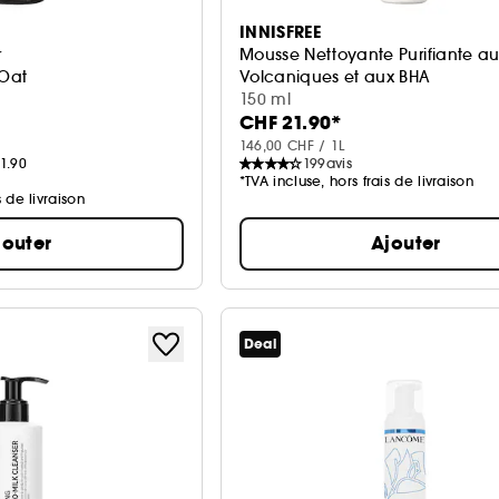
INNISFREE
r
Mousse Nettoyante Purifiante a
Oat
Volcaniques et aux BHA
Nettoyant
150 ml
CHF 21.90*
146,00 CHF / 1L
1.90
199
avis
*TVA incluse, hors frais de livraison
s de livraison
jouter
Ajouter
Deal