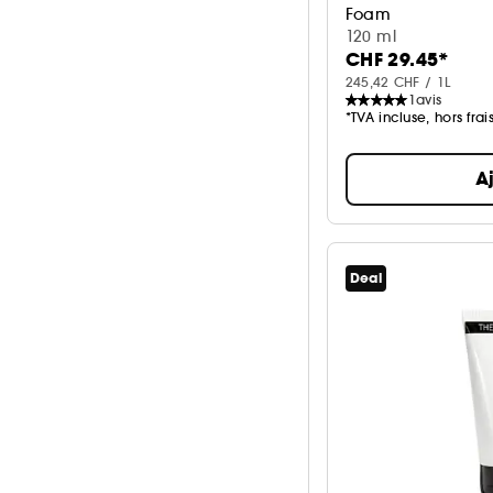
Foam
Mousse nettoyante
120 ml
CHF 29.45*
245,42 CHF / 1L
1
avis
*TVA incluse, hors frai
A
Deal