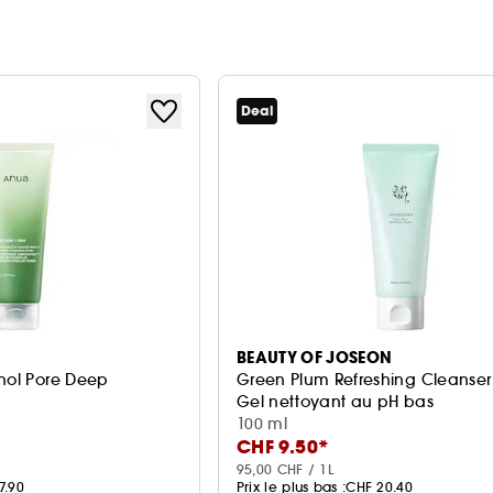
Deal
BEAUTY OF JOSEON
inol Pore Deep
Green Plum Refreshing Cleanser
Gel nettoyant au pH bas
t apaisant
100 ml
CHF 9.50*
95,00 CHF / 1L
7.90
Prix le plus bas :
CHF 20.40