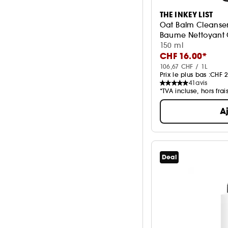
THE INKEY LIST
Oat Balm Cleanse
Baume Nettoyant 
150 ml
CHF 16.00*
106,67 CHF / 1L
Prix le plus bas :
CHF 2
41
avis
*TVA incluse, hors frai
A
Deal