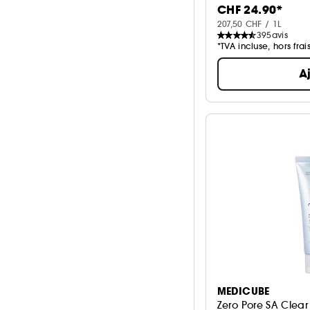
Lotion
3
CHF 24.90*
Voir plus
207,50 CHF / 1L
Voir plus
395
avis
*TVA incluse, hors frai
A
MEDICUBE
Zero Pore SA Clea