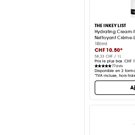
THE INKEY LIST
Hydrating Cream-t
Nettoyant Crème-L
180ml
CHF 10.50*
58,33 CHF / 1L
Prix le plus bas :
CHF 1
77
avis
Disponible en 2 forma
*TVA incluse, hors frai
A