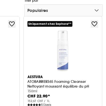
Trier par
Populaires
Uniquement chez Sephora**
AESTURA
ATOBARRIER365 Foaming Cleanser
Nettoyant moussant équilibre du pH
150ml
CHF 22.90*
152,67 CHF / 1L
513
avis