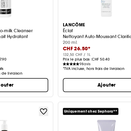
LANCÔME
o-milk Cleanser
Éclat
ait Hydratant
Nettoyant Auto-Moussant Clarifi
200 ml.
CHF 26.50*
132,50 CHF / 1L
7.90
Prix le plus bas :
CHF 50.40
98
avis
ts
*TVA incluse, hors frais de livraison
s de livraison
jouter
Ajouter
Uniquement chez Sephora**