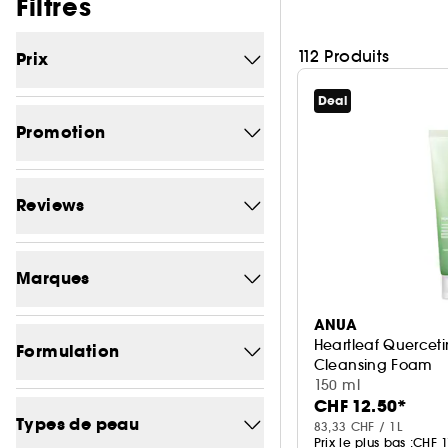
Passer les filtres
Filtres
112 Produits
Prix
Deal
Prix minimum
Prix maximum
(CHF)
(CHF)
Promotion
-0
39
Reviews
-5.4
1
1/5
83
-9.7
1
Marques
2/5
83
-12.4
1
ANUA
Chercher une marque
3/5
83
Heartleaf Quercet
-15.8
Formulation
2
Cleansing Foam
4/5
77
Nettoyant purifian
150 ml
-18.7
1
CHF 12.50*
Sans parfum
21
CLINIQUE
10
5/5
Types de peau
5
-18.8
83,33 CHF / 1L
1
Prix le plus bas :
CHF 1