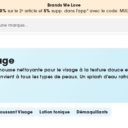
Brands We Love
20%
5%
sur le 2ᵉ article et
supp. dans l’app* avec le code: MUL
age
ousse nettoyante pour le visage à la texture douce et 
vient à tous les types de peaux. Un splash d'eau rafra
oussant Visage
Lotion tonique
Démaquillants