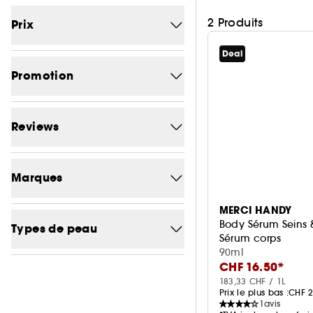
2 Produits
Prix
Deal
Prix minimum
Prix maximum
(CHF)
(CHF)
Promotion
-24.7
1
Reviews
-35.8
1
1/5
2
Marques
2/5
2
MERCI HANDY
Chercher une marque
3/5
2
Body Sérum Seins
Types de peau
Sérum corps
4/5
2
90ml
CHF 16.50*
Peau normale
1
CLARINS
1
183,33 CHF / 1L
Prix le plus bas :
CHF 2
Tous type de peau
1
MERCI HANDY
1
1
avis