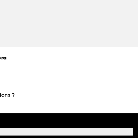
ora
ions ?