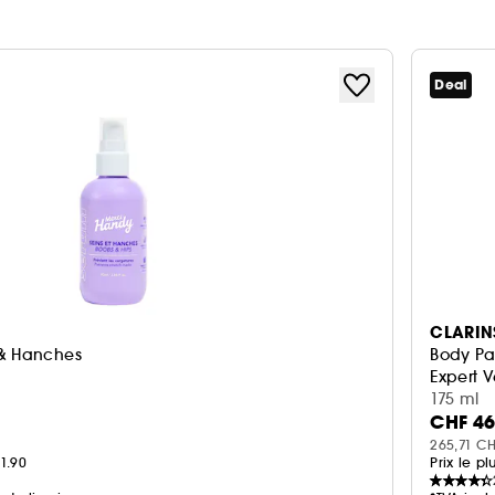
Deal
CLARIN
 & Hanches
Body Pa
Expert V
175 ml
CHF 46
265,71 CH
1.90
Prix le pl