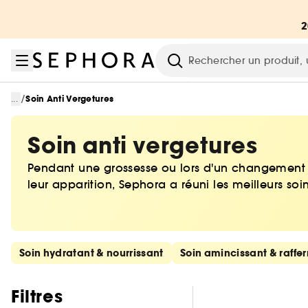
Aller au menu
Aller au contenu principal
Aller au pied de page
Recherche
/
...
Soin Anti Vergetures
Soin anti vergetures
Pendant une grossesse ou lors d'un changement h
leur apparition, Sephora a réuni les meilleurs soi
Ignorer les liens rapides
Soin hydratant & nourrissant
Soin amincissant & raffe
Passer les filtres
Filtres