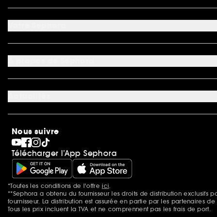
FAQ
Nous contacter
Votre Sephora
Conditions de livraisons
Retourner un produit
Mon compte
Moyens de paiement acceptés
Préférence cookies
À propos de Sephora
Découvrir Sephora
Carrière
Actualités
Magasins
Sephora Stands
SEPHORA Prize
10 ans de beauté en suisse
Nous suivre
Clean at Sephora
Pride
Télécharger l’App Sephora
*Toutes les conditions de l'offre
ici
.
Mentions additionnelles
**Sephora a obtenu du fournisseur les droits de distribution exclusif
fournisseur. La distribution est assurée en partie par les partenaires d
Tous les prix incluent la TVA et ne comprennent pas les frais de port.