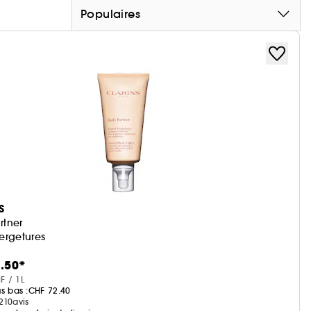
Populaires
S
rtner
ergetures
.50*
F / 1L
us bas :
CHF 72.40
210
avis