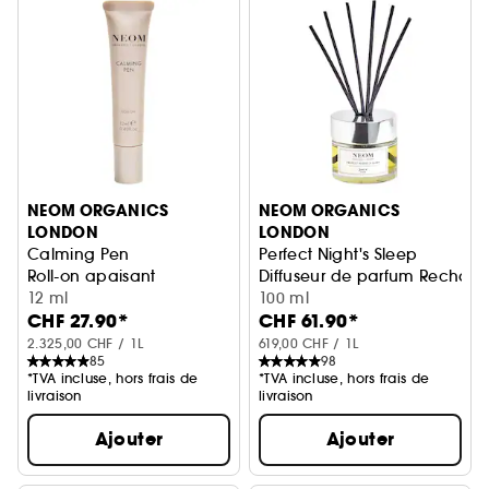
NEOM ORGANICS
NEOM ORGANICS
LONDON
LONDON
Calming Pen
Perfect Night's Sleep
Roll-on apaisant
Diffuseur de parfum Rechar
12 ml
100 ml
CHF 27.90*
CHF 61.90*
2.325,00 CHF / 1L
619,00 CHF / 1L
85
98
*TVA incluse, hors frais de
*TVA incluse, hors frais de
livraison
livraison
Ajouter
Ajouter