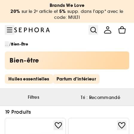
Aller au menu
Aller au contenu principal
Aller au pied de page
Brands We Love
20%
5%
sur le 2ᵉ article et
supp. dans l’app* avec le
code: MULTI
/
...
Bien-Être
Bien-être
Ignorer les liens rapides
Huiles essentielles
Parfum d'intérieur
Filtres
Tri :
Recommandé
19 Produits