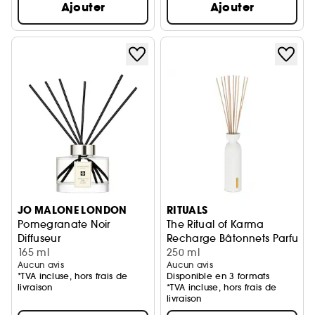
Ajouter
Ajouter
JO MALONE LONDON
RITUALS
Pomegranate Noir
The Ritual of Karma
Diffuseur
Recharge Bâtonnets Parfumé
165 ml
250 ml
Aucun avis
Aucun avis
*TVA incluse, hors frais de
Disponible en 3 formats
livraison
*TVA incluse, hors frais de
livraison