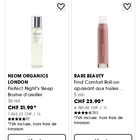
NEOM ORGANICS
RARE BEAUTY
LONDON
Find Comfort Roll-on
Perfect Night's Sleep
apaisant aux huiles
Brume d'oreiller
essentielles
5 ml
CHF 23.90*
30 ml
CHF 31.90*
4.780,00 CHF / 1L
785
1.063,33 CHF / 1L
*TVA incluse, hors frais de
97
livraison
*TVA incluse, hors frais de
livraison