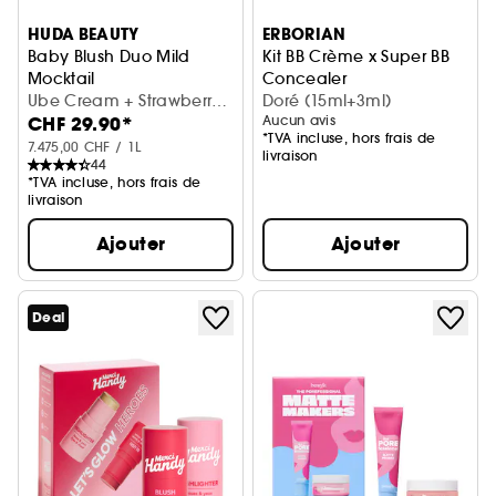
HUDA BEAUTY
ERBORIAN
Baby Blush Duo Mild
Kit BB Crème x Super BB
Mocktail
Concealer
Coffret blush
Ube Cream + Strawberry
Coffret soin visage
Doré (15ml+3ml)
CHF 29.90*
Aucun avis
Cream (2 x 2 ml)
*TVA incluse, hors frais de
7.475,00 CHF / 1L
livraison
44
*TVA incluse, hors frais de
livraison
Ajouter
Ajouter
Deal