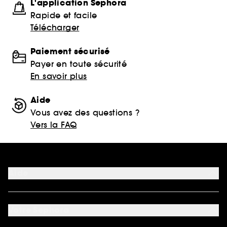
L'application Sephora
Rapide et facile
Télécharger
Paiement sécurisé
Payer en toute sécurité
En savoir plus
Aide
Vous avez des questions ?
Vers la FAQ
Aide
FAQ
Nous contacter
Votre Sephora
Conditions de livraisons
Retourner un produit