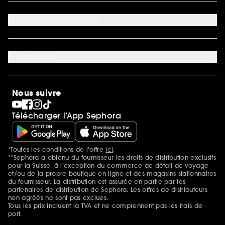
Mon compte
Moyens de paiement acceptés
Préférence cookies
À propos de Sephora
Découvrir Sephora
Carrière
Actualités
Magasins
Sephora Stands
SEPHORA Prize
10 ans de beauté en suisse
Nous suivre
Clean at Sephora
Pride
Télécharger l’App Sephora
*Toutes les conditions de l'offre
ici
.
Mentions additionnelles
**Sephora a obtenu du fournisseur les droits de distribution exclusifs
pour la Suisse, à l'exception du commerce de détail de voyage
et/ou de la propre boutique en ligne et des magasins stationnaires
du fournisseur. La distribution est assurée en partie par les
partenaires de distribution de Sephora. Les offres de distributeurs
non agréés ne sont pas exclues.
Tous les prix incluent la TVA et ne comprennent pas les frais de
port.