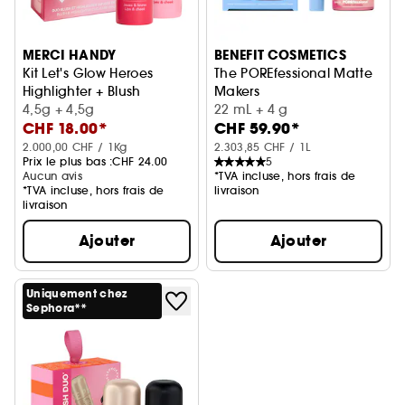
MERCI HANDY
BENEFIT COSMETICS
Kit Let's Glow Heroes
The POREfessional Matte
Highlighter + Blush
Makers
4,5g + 4,5g
Coffret Primer et Poudre
22 mL + 4 g
CHF 18.00*
CHF 59.90*
2.000,00 CHF / 1Kg
2.303,85 CHF / 1L
Prix le plus bas :
CHF 24.00
5
Aucun avis
*TVA incluse, hors frais de
*TVA incluse, hors frais de
livraison
livraison
Ajouter
Ajouter
Uniquement chez
Sephora**