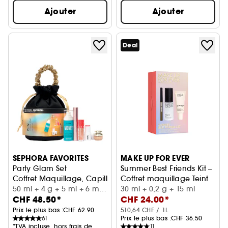
Ajouter
Ajouter
Deal
SEPHORA FAVORITES
MAKE UP FOR EVER
Party Glam Set
Summer Best Friends Kit –
Coffret Maquillage, Capillaire et Parfum
Coffret maquillage Teint
50 ml + 4 g + 5 ml + 6 ml
30 ml + 0,2 g + 15 ml
CHF 48.50*
CHF 24.00*
+ 8 ml
Prix le plus bas :
CHF 62.90
510,64 CHF / 1L
61
Prix le plus bas :
CHF 36.50
*TVA incluse, hors frais de
11