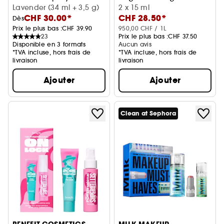
Duo Poudre & Spray Fixateur
Lavender (34 ml + 3,5 g)
Bronze – Kit lotion
2 x 15 ml
CHF 30.00*
CHF 28.50*
illuminatrice
Dès
Prix le plus bas :
CHF 39.90
950,00 CHF / 1L
23
Prix le plus bas :
CHF 37.50
Disponible en 3 formats
Aucun avis
*TVA incluse, hors frais de
*TVA incluse, hors frais de
livraison
livraison
Ajouter
Ajouter
Clean at Sephora