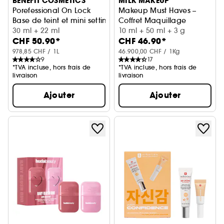
BENEFIT COSMETICS
MILK MAKEUP
Porefessional On Lock
Makeup Must Haves –
Base de teint et mini setting spray
Coffret Maquillage
30 ml + 22 ml
10 ml + 50 ml + 3 g
CHF 50.90*
CHF 46.90*
978,85 CHF / 1L
46.900,00 CHF / 1Kg
9
17
*TVA incluse, hors frais de
*TVA incluse, hors frais de
livraison
livraison
Ajouter
Ajouter