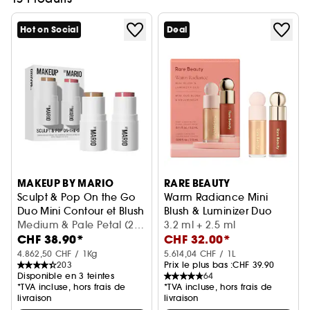
Hot on Social
Deal
MAKEUP BY MARIO
RARE BEAUTY
Sculpt & Pop On the Go
Warm Radiance Mini
Duo Mini Contour et Blush
Blush & Luminizer Duo
Medium & Pale Petal (2 x
Mini duo blush & illuminateur
3.2 ml + 2.5 ml
CHF 38.90*
CHF 32.00*
4 g)
4.862,50 CHF / 1Kg
5.614,04 CHF / 1L
203
Prix le plus bas :
CHF 39.90
Disponible en 3 teintes
64
*TVA incluse, hors frais de
*TVA incluse, hors frais de
livraison
livraison