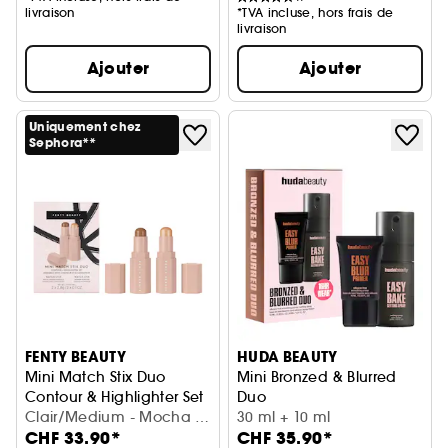
livraison
*TVA incluse, hors frais de
livraison
Ajouter
Ajouter
Uniquement chez
Sephora**
FENTY BEAUTY
HUDA BEAUTY
Mini Match Stix Duo
Mini Bronzed & Blurred
Contour & Highlighter Set
Duo
Duo Stick Contour & Enlumineur
Clair/Medium - Mocha +
Coffret maquillage
30 ml + 10 ml
CHF 33.90*
CHF 35.90*
I Scream (2 x 2,8 g)