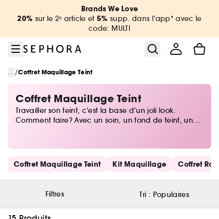
Aller au menu
Aller au contenu principal
Aller au pied de page
Brands We Love
20%
5%
sur le 2ᵉ article et
supp. dans l’app* avec le
code: MULTI
/
...
Coffret Maquillage Teint
Coffret Maquillage Teint
Travailler son teint, c’est la base d’un joli look.
Comment faire? Avec un soin, un fond de teint, un
enlumineur, une poudre bronzante, un blush, un
accessoire... Chez Sephora, les coffrets maquillage
teint vous permettent de découvrir de nouveaux
produits, de tester des routines et de vous faire
Ignorer les liens rapides
Coffret Maquillage Teint
Kit Maquillage
Coffret Rou
plaisir!
Filtres
Tri :
Populaires
15 Produits