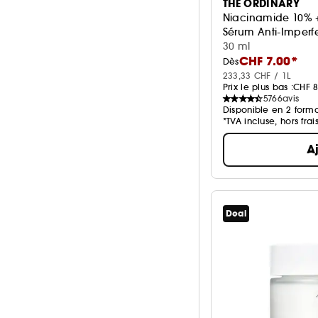
THE ORDINARY
Niacinamide 10% 
Sérum Anti-Imperf
30 ml
CHF 7.00*
Dès
233,33 CHF / 1L
Prix le plus bas :
CHF 8
5766
avis
Disponible en 2 forma
*TVA incluse, hors frai
A
Deal