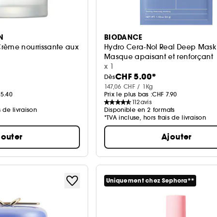
N
BIODANCE
rème nourrissante aux
Hydro Cera-Nol Real Deep Mask
Masque apaisant et renforçant
x 1
CHF 5.00*
Dès
147,06 CHF / 1Kg
5.40
Prix le plus bas :
CHF 7.90
112
avis
s de livraison
Disponible en 2 formats
*TVA incluse, hors frais de livraison
jouter
Ajouter
Uniquement chez Sephora**