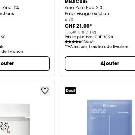
MEDICUBE
+ Zinc 1%
Zero Pore Pad 2.0
ections
Pads visage exfoliant
x 70
CHF 21.00*
135,48 CHF / 1Kg
.90
Prix le plus bas :
CHF 30.90
136
avis
ts
*TVA incluse, hors frais de livraison
s de livraison
jouter
Ajouter
Deal