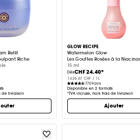
GLOW RECIPE
m Refill
Watermelon Glow
pulpant Riche
Les Gouttes Rosées à la Niaci
ble
15 ml
CHF 24.40*
Dès
1.626,67 CHF / 1L
7709
avis
ts
Disponible en 2 formats
s de livraison
*TVA incluse, hors frais de livraison
jouter
Ajouter