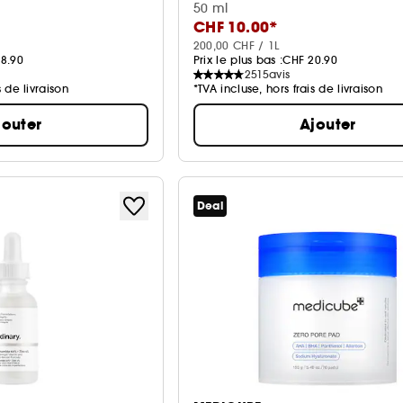
ections
50 ml
CHF 10.00*
200,00 CHF / 1L
8.90
Prix le plus bas :
CHF 20.90
2515
avis
s de livraison
*TVA incluse, hors frais de livraison
jouter
Ajouter
Deal