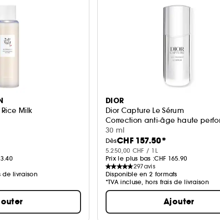
N
DIOR
Rice Milk
Dior Capture Le Sérum
Correction anti-âge haute per
30 ml
CHF 157.50*
Dès
5.250,00 CHF / 1L
3.40
Prix le plus bas :
CHF 165.90
297
avis
s de livraison
Disponible en 2 formats
*TVA incluse, hors frais de livraison
jouter
Ajouter