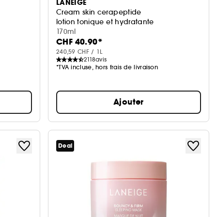
LANEIGE
Cream skin cerapeptide
lotion tonique et hydratante
170ml
CHF 40.90*
240,59 CHF / 1L
2118
avis
*TVA incluse, hors frais de livraison
Ajouter
Deal