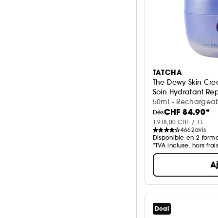
TATCHA
The Dewy Skin Crea
Soin Hydratant Re
50ml - Rechargea
CHF 84.90*
Dès
1.918,00 CHF / 1L
4662
avis
Disponible en 2 forma
*TVA incluse, hors frai
A
Deal