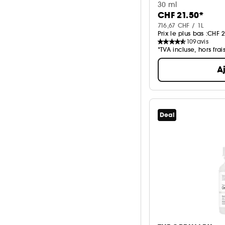
Sérum anti-imperf
30 ml
Huile
25
CHF 21.50*
Soin anti-tâches
75
Voir plus
716,67 CHF / 1L
Voir plus
Prix le plus bas :
CHF 2
109
avis
*TVA incluse, hors frai
A
Deal