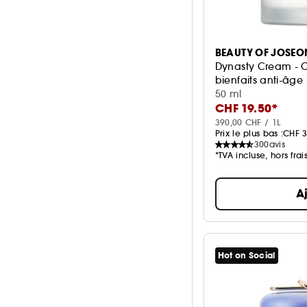
BEAUTY OF JOSEO
Dynasty Cream - C
bienfaits anti-âge
50 ml
CHF 19.50*
390,00 CHF / 1L
Prix le plus bas :
CHF 3
300
avis
*TVA incluse, hors frai
A
Hot on Social