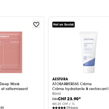
Hot on Social
AESTURA
l Deep Mask
ATOBARRIER365 Crème
et raffermissant
Crème hydratante & renforcant 
80ml
CHF 23.90*
Dès
461,25 CHF / 1L
.90
1196
avis