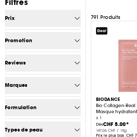
Passer les filtres
Filtres
791 Produits
Prix
Deal
Prix minimum
Prix maximum
(CHF)
(CHF)
Promotion
-0
225
Reviews
-1
1
1/5
600
-1.8
1
Marques
2/5
600
-3.3
1
BIODANCE
Chercher une marque
3/5
598
Bio Collagen-Rea
-3.5
Formulation
1
Masque hydratant 
4/5
561
x 1
-3.7
1
CHF 5.00*
Non comédogène
Dès
132
CLARINS
49
5/5
Types de peau
28
-3.9
147,06 CHF / 1Kg
1
Prix le plus bas :
CHF 7