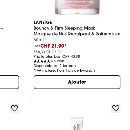
LANEIGE
 –
Bouncy & Firm Sleeping Mask
Masque de Nuit Repulpant & Raffermissant
60ml
CHF 21.90*
Dès
558,33 CHF / 1L
Prix le plus bas :
CHF 40.90
1760
avis
Disponible en 2 formats
*TVA incluse, hors frais de livraison
Ajouter