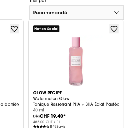
Trier par
Recommandé
Hot on Social
GLOW RECIPE
Watermelon Glow
la barrière cutanée
Tonique Resserrant PHA + BHA Éclat Pastèque 
40 ml
CHF 19.40*
Dès
485,00 CHF / 1L
11493
avis