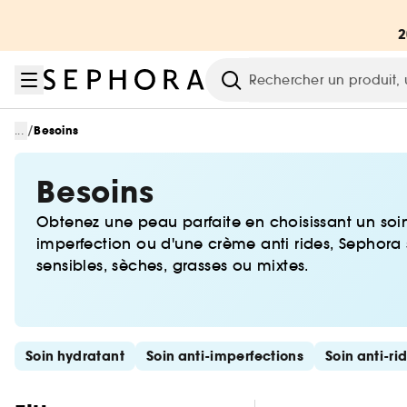
Aller au menu
Aller au contenu principal
Aller au pied de page
Recherche
/
...
Besoins
Besoins
Obtenez une peau parfaite en choisissant un soin
imperfection ou d'une crème anti rides, Sephora 
sensibles, sèches, grasses ou mixtes.
Ignorer les liens rapides
Soin hydratant
Soin anti-imperfections
Soin anti-ri