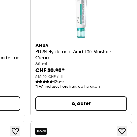
ANUA
PDRN Hyaluronic Acid 100 Moisture
namide Jumbo
Cream
Crème hydratante légère
60 ml
CHF 30.90*
515,00 CHF / 1L
42
avis
*TVA incluse, hors frais de livraison
Ajouter
Deal