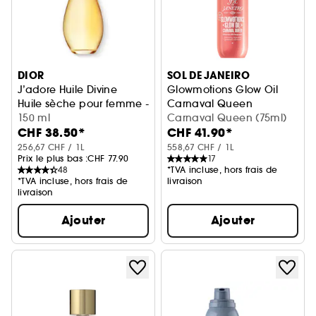
DIOR
SOL DE JANEIRO
J’adore Huile Divine
Glowmotions Glow Oil
Huile sèche pour femme - Spray corps, cheveux & ongles
Carnaval Queen
150 ml
Huile corps scintillante & nou
Carnaval Queen (75ml)
CHF 38.50*
CHF 41.90*
256,67 CHF / 1L
558,67 CHF / 1L
Prix le plus bas :
CHF 77.90
17
48
*TVA incluse, hors frais de
*TVA incluse, hors frais de
livraison
livraison
Ajouter
Ajouter