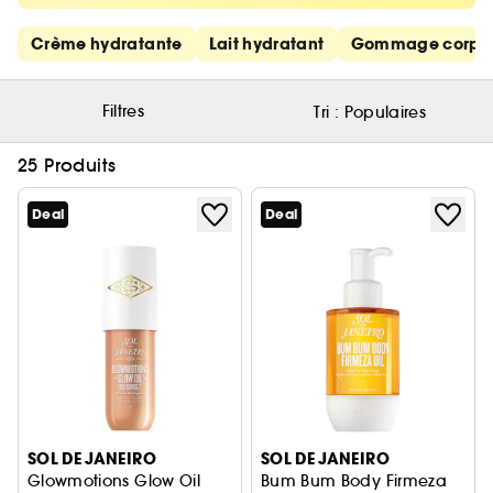
Ignorer les liens rapides
Crème hydratante
Lait hydratant
Gommage corps
Filtres
Tri :
Populaires
25 Produits
Deal
Deal
SOL DE JANEIRO
SOL DE JANEIRO
Glowmotions Glow Oil
Bum Bum Body Firmeza