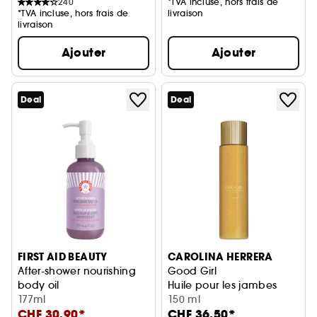
240
*TVA incluse, hors frais de
*TVA incluse, hors frais de
livraison
livraison
Ajouter
Ajouter
Deal
Deal
FIRST AID BEAUTY
CAROLINA HERRERA
After-shower nourishing
Good Girl
body oil
Huile pour les jambes
Huile pour le corps nourrissante 177ml
177ml
150 ml
CHF 30.90*
CHF 36.50*