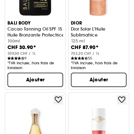
BALI BODY
DIOR
Cacao Tanning Oil SPF 15
Dior Solar L'Huile
Huile Bronzante Protectrice
Sublimatrice
100ml
Huile Hydratante Et Illuminatr
125 ml
CHF 30.90*
CHF 87.90*
309,00 CHF / 1L
703,20 CHF / 1L
9
55
*TVA incluse, hors frais de
*TVA incluse, hors frais de
livraison
livraison
Ajouter
Ajouter