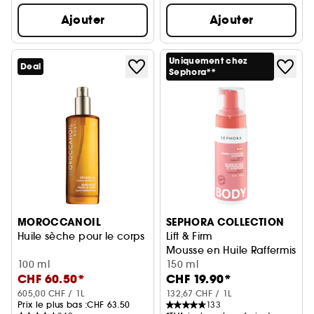
Ajouter
Ajouter
Uniquement chez
Deal
Sephora**
MOROCCANOIL
SEPHORA COLLECTION
Huile sèche pour le corps
Lift & Firm
Mousse en Huile Raffermissan
100 ml
150 ml
CHF 60.50*
CHF 19.90*
605,00 CHF / 1L
132,67 CHF / 1L
Prix le plus bas :
CHF 63.50
133