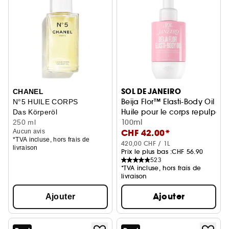
SOL DE JANEIRO
CHANEL
Beija Flor™ Elasti-Body Oil
N°5 HUILE CORPS
Huile pour le corps repulpan
Das Körperöl
100ml
250 ml
CHF 42.00*
Aucun avis
*TVA incluse, hors frais de
420,00 CHF / 1L
livraison
Prix le plus bas :
CHF 56.90
523
*TVA incluse, hors frais de
livraison
Ajouter
Ajouter