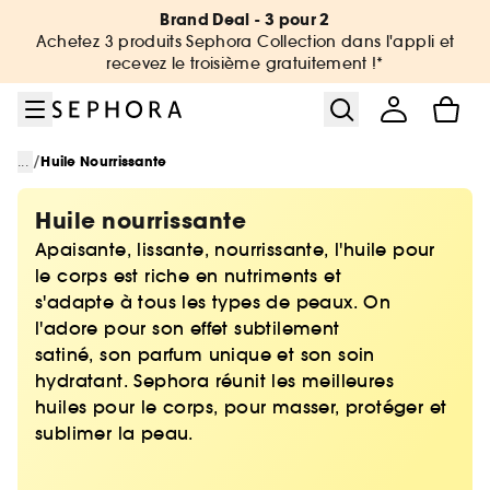
Aller au menu
Aller au contenu principal
Aller au pied de page
Brand Deal - 3 pour 2
Achetez 3 produits Sephora Collection dans l'appli et
recevez le troisième gratuitement !*
/
...
Huile Nourrissante
Huile nourrissante
Apaisante, lissante, nourrissante, l'huile pour
le corps est riche en nutriments et
s'adapte à tous les types de peaux. On
l'adore pour son effet subtilement
satiné, son parfum unique et son soin
hydratant. Sephora réunit les meilleures
huiles pour le corps, pour masser, protéger et
sublimer la peau.