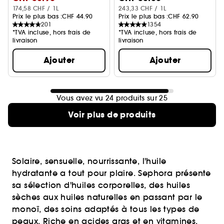
174,58 CHF / 1L
243,33 CHF / 1L
Prix le plus bas :
CHF 44.90
Prix le plus bas :
CHF 62.90
201
1354
*TVA incluse, hors frais de
*TVA incluse, hors frais de
livraison
livraison
Ajouter
Ajouter
Vous avez vu 24 produits sur 25
Voir plus de produits
Solaire, sensuelle, nourrissante, l'huile
hydratante a tout pour plaire. Sephora présente
sa sélection d'huiles corporelles, des huiles
sèches aux huiles naturelles en passant par le
monoï, des soins adaptés à tous les types de
peaux. Riche en acides gras et en vitamines,