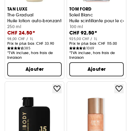
TAN LUXE
TOM FORD
The Gradual
Soleil Blanc
Huile lotion auto-bronzante progressive
Huile scintillante pour le corp
250 ml
100 ml
CHF 24.50*
CHF 92.50*
98,00 CHF / 1L
925,00 CHF / 1L
Prix le plus bas :
CHF 33.90
Prix le plus bas :
CHF 115.00
385
1069
*TVA incluse, hors frais de
*TVA incluse, hors frais de
livraison
livraison
Ajouter
Ajouter