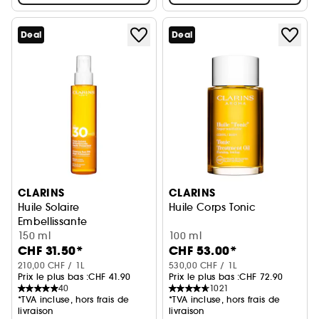
Deal
Deal
CLARINS
CLARINS
Huile Solaire
Huile Corps Tonic
Embellissante
Haute Protection Corps SPF30
150 ml
100 ml
CHF 31.50*
CHF 53.00*
210,00 CHF / 1L
530,00 CHF / 1L
Prix le plus bas :
CHF 41.90
Prix le plus bas :
CHF 72.90
40
1021
*TVA incluse, hors frais de
*TVA incluse, hors frais de
livraison
livraison