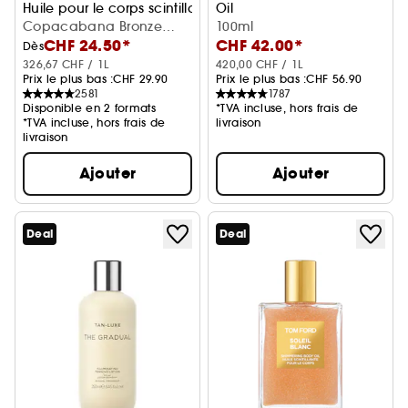
Huile pour le corps scintillante & nourissante
Oil
Copacabana Bronze
Huile Corps Raffermissante
100ml
CHF 24.50*
CHF 42.00*
75ml
Dès
326,67 CHF / 1L
420,00 CHF / 1L
Prix le plus bas :
CHF 29.90
Prix le plus bas :
CHF 56.90
2581
1787
Disponible en 2 formats
*TVA incluse, hors frais de
*TVA incluse, hors frais de
livraison
livraison
Ajouter
Ajouter
Deal
Deal