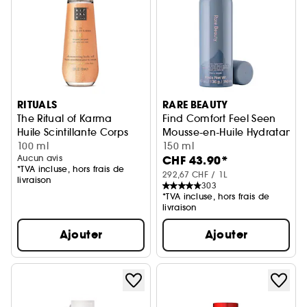
RITUALS
RARE BEAUTY
The Ritual of Karma
Find Comfort Feel Seen
Huile Scintillante Corps
Mousse-en-Huile Hydratante 
100 ml
150 ml
Aucun avis
CHF 43.90*
*TVA incluse, hors frais de
292,67 CHF / 1L
livraison
303
*TVA incluse, hors frais de
livraison
Ajouter
Ajouter