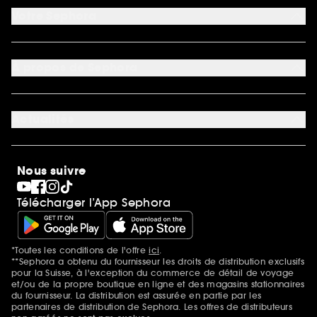
Nous contacter
Votre Sephora
Conditions de livraisons
Retourner un produit
Mon compte
Moyens de paiement acceptés
Préférence cookies
À propos de Sephora
Découvrir Sephora
Carrière
Actualités
Magasins
Sephora Stands
SEPHORA Prize
10 ans de beauté en suisse
Nous suivre
Clean at Sephora
Pride
Télécharger l’App Sephora
*Toutes les conditions de l'offre
ici
.
Mentions additionnelles
**Sephora a obtenu du fournisseur les droits de distribution exclusifs
pour la Suisse, à l'exception du commerce de détail de voyage
et/ou de la propre boutique en ligne et des magasins stationnaires
du fournisseur. La distribution est assurée en partie par les
partenaires de distribution de Sephora. Les offres de distributeurs