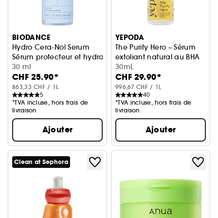
BIODANCE
YEPODA
Hydro Cera-Nol Serum
The Purify Hero – Sérum
Sérum protecteur et hydratation intense
exfoliant natural au BHA
30 ml
30mL
CHF 25.90*
CHF 29.90*
863,33 CHF / 1L
996,67 CHF / 1L
5
40
*TVA incluse, hors frais de
*TVA incluse, hors frais de
livraison
livraison
Ajouter
Ajouter
Clean at Sephora