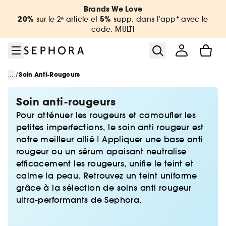
Aller au menu
Aller au contenu principal
Aller au pied de page
Brands We Love
20%
5%
sur le 2ᵉ article et
supp. dans l’app* avec le
code: MULTI
/
...
Soin Anti-Rougeurs
Soin anti-rougeurs
Pour atténuer les rougeurs et camoufler les
petites imperfections, le soin anti rougeur est
notre meilleur allié ! Appliquer une base anti
rougeur ou un sérum apaisant neutralise
efficacement les rougeurs, unifie le teint et
calme la peau. Retrouvez un teint uniforme
grâce à la sélection de soins anti rougeur
ultra-performants de Sephora.