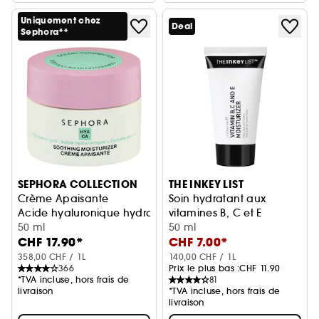
Uniquement chez
Deal
Sephora**
SEPHORA COLLECTION
THE INKEY LIST
Crème Apaisante
Soin hydratant aux
Acide hyaluronique hydratant et Centella asiatica apaisa
vitamines B, C et E
50 ml
Soin Visage
50 ml
CHF 17.90*
CHF 7.00*
358,00 CHF / 1L
140,00 CHF / 1L
366
Prix le plus bas :
CHF 11.90
*TVA incluse, hors frais de
81
livraison
*TVA incluse, hors frais de
livraison