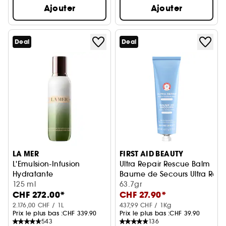
Ajouter
Ajouter
Deal
Deal
LA MER
FIRST AID BEAUTY
L'Emulsion-Infusion
Ultra Repair Rescue Balm
Hydratante
Baume de Secours Ultra Rép
Soin visage hydratant
125 ml
63.7gr
CHF 272.00*
CHF 27.90*
2.176,00 CHF / 1L
437,99 CHF / 1Kg
Prix le plus bas :
CHF 339.90
Prix le plus bas :
CHF 39.90
543
136