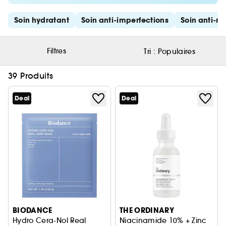
Ignorer les liens rapides
Soin hydratant
Soin anti-imperfections
Soin anti-ri
Filtres
Tri :
Populaires
39 Produits
Deal
Deal
BIODANCE
THE ORDINARY
Hydro Cera-Nol Real
Niacinamide 10% + Zinc