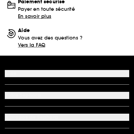
Paiement sécurisé
Payer en toute sécurité
En savoir plus
Aide
Vous avez des questions ?
Vers la FAQ
Aide
FAQ
Nous contacter
Votre Sephora
Conditions de livraisons
Retourner un produit
Mon compte
Moyens de paiement acceptés
Préférence cookies
À propos de Sephora
Découvrir Sephora