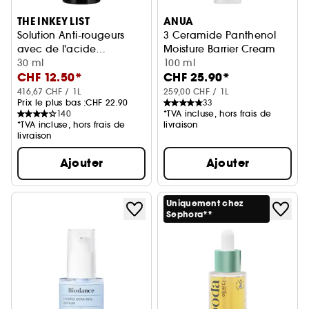
THE INKEY LIST
ANUA
Solution Anti-rougeurs
3 Ceramide Panthenol
avec de l'acide
Moisture Barrier Cream
azélaïque 10 %
Sérum visage
30 ml
Crème nourrissante aux 3 cé
100 ml
CHF 12.50*
CHF 25.90*
416,67 CHF / 1L
259,00 CHF / 1L
Prix le plus bas :
CHF 22.90
33
140
*TVA incluse, hors frais de
*TVA incluse, hors frais de
livraison
livraison
Ajouter
Ajouter
Uniquement chez
Sephora**