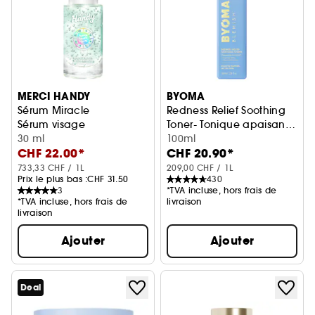
MERCI HANDY
BYOMA
Sérum Miracle
Redness Relief Soothing
Sérum visage
Toner- Tonique apaisant
30 ml
anti-rougeurs
100ml
CHF 22.00*
CHF 20.90*
733,33 CHF / 1L
209,00 CHF / 1L
Prix le plus bas :
CHF 31.50
430
3
*TVA incluse, hors frais de
*TVA incluse, hors frais de
livraison
livraison
Ajouter
Ajouter
Deal