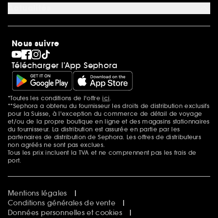
Carrière
Actualités
Magasins
Sephora Stands
SEPHORA Prize
10 ans de beauté en suisse
Nous suivre
Clean at Sephora
Pride
Télécharger l’App Sephora
*Toutes les conditions de l'offre
ici
.
Mentions additionnelles
**Sephora a obtenu du fournisseur les droits de distribution exclusifs
pour la Suisse, à l'exception du commerce de détail de voyage
et/ou de la propre boutique en ligne et des magasins stationnaires
du fournisseur. La distribution est assurée en partie par les
partenaires de distribution de Sephora. Les offres de distributeurs
non agréés ne sont pas exclues.
Tous les prix incluent la TVA et ne comprennent pas les frais de
port.
Mentions légales
Conditions générales de vente
Données personnelles et cookies