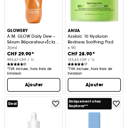
GLOWERY
ANUA
A.M. GLOW Daily Dew –
Azelaic 10 Hyaluron
Sérum Réparateur+Éclat
Redness Soothing Pad
à la Centella Asiatica
30ml
Disques apaisants anti-rouge
x 90
CHF 29.90*
CHF 28.90*
996,67 CHF / 1L
125,65 CHF / 1L
81
17
*TVA incluse, hors frais de
*TVA incluse, hors frais de
livraison
livraison
Ajouter
Ajouter
Uniquement chez
Deal
Sephora**