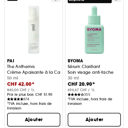
PAI
BYOMA
The Anthemis
Sérum Clarifiant
Crème Apaisante à la Camomille & Rosier Sauvage peaux 
Soin visage anti-tache
50 ml
30 ml
CHF 42.00*
CHF 20.90*
840,00 CHF / 1L
696,67 CHF / 1L
Prix le plus bas :
CHF 51.90
355
674
*TVA incluse, hors frais de
*TVA incluse, hors frais de
livraison
livraison
Ajouter
Ajouter