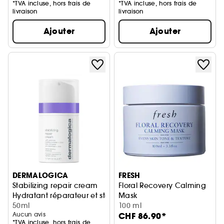
*TVA incluse, hors frais de
*TVA incluse, hors frais de
livraison
livraison
Ajouter
Ajouter
DERMALOGICA
FRESH
Stabilizing repair cream
Floral Recovery Calming
Hydratant réparateur et stabilisant anti-rougeurs
Mask
50ml
Masque De Nuit Apaisant Vis
100 ml
Aucun avis
CHF 86.90*
*TVA incluse, hors frais de