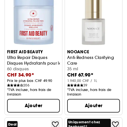
FIRST AID BEAUTY
NOOANCE
Ultra Repair Disques
Anti-Redness Clarifying
Disques Hydratants pour le visage aux Céramides
Care
60 disques
Sérum anti-rougeur & anti-im
35 ml
CHF 34.90*
CHF 67.90*
Prix le plus bas :
CHF 49.90
1.940,00 CHF / 1L
206
39
*TVA incluse, hors frais de
*TVA incluse, hors frais de
livraison
livraison
Ajouter
Ajouter
Uniquement chez
Deal
Sephora**