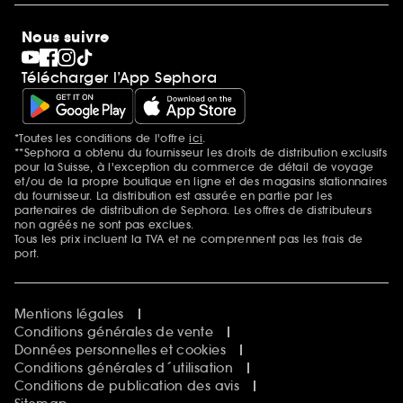
SEPHORA Prize
10 ans de beauté en suisse
Nous suivre
Clean at Sephora
Pride
Télécharger l’App Sephora
*Toutes les conditions de l'offre
ici
.
Mentions additionnelles
**Sephora a obtenu du fournisseur les droits de distribution exclusifs
pour la Suisse, à l'exception du commerce de détail de voyage
et/ou de la propre boutique en ligne et des magasins stationnaires
du fournisseur. La distribution est assurée en partie par les
partenaires de distribution de Sephora. Les offres de distributeurs
non agréés ne sont pas exclues.
Tous les prix incluent la TVA et ne comprennent pas les frais de
port.
Mentions légales
Conditions générales de vente
Données personnelles et cookies
Conditions générales d´utilisation
Conditions de publication des avis