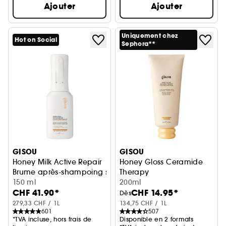
Ajouter
Ajouter
Uniquement chez
Hot on Social
Sephora**
GISOU
GISOU
Honey Milk Active Repair
Honey Gloss Ceramide
Brume après-shampoing sans rinçage réparatrice
Therapy
150 ml
Après-shampooing hydratan
200ml
CHF 41.90*
CHF 14.95*
Dès
279,33 CHF / 1L
134,75 CHF / 1L
601
507
*TVA incluse, hors frais de
Disponible en 2 formats