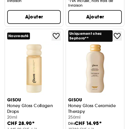
livraison
*TVA incluse, hors frais de
livraison
Ajouter
Ajouter
Uniquement chez
Nouveauté
Sephora**
GISOU
GISOU
Honey Gloss Collagen
Honey Gloss Ceramide
Drops
Therapy
Huile Cheveux
20ml
Shampooing Hydratant
250ml
CHF 28.90*
CHF 14.95*
Dès