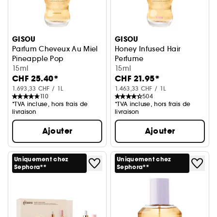
GISOU
GISOU
Parfum Cheveux Au Miel
Honey Infused Hair
Pineapple Pop
Perfume
15ml
Wild Rose format mini/voyag
15ml
CHF 25.40*
CHF 21.95*
1.693,33 CHF / 1L
1.463,33 CHF / 1L
110
504
*TVA incluse, hors frais de
*TVA incluse, hors frais de
livraison
livraison
Ajouter
Ajouter
Uniquement chez
Uniquement chez
Sephora**
Sephora**