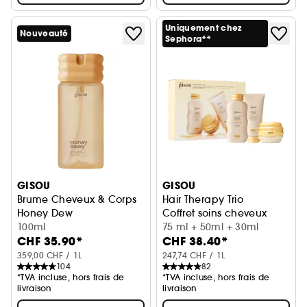
Uniquement chez
Nouveauté
Sephora**
GISOU
GISOU
Brume Cheveux & Corps
Hair Therapy Trio
Honey Dew
Coffret soins cheveux
100ml
75 ml + 50ml + 30ml
CHF 35.90*
CHF 38.40*
359,00 CHF / 1L
247,74 CHF / 1L
104
82
*TVA incluse, hors frais de
*TVA incluse, hors frais de
livraison
livraison