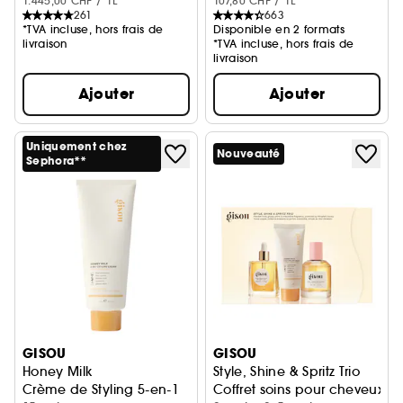
1.445,00 CHF / 1L
107,80 CHF / 1L
261
663
*TVA incluse, hors frais de
Disponible en 2 formats
livraison
*TVA incluse, hors frais de
livraison
Ajouter
Ajouter
Uniquement chez
Nouveauté
Sephora**
GISOU
GISOU
Honey Milk
Style, Shine & Spritz Trio
Crème de Styling 5-en-1
Coffret soins pour cheveux