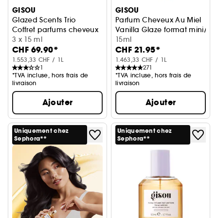
GISOU
GISOU
Glazed Scents Trio
Parfum Cheveux Au Miel
Coffret parfums cheveux
Vanilla Glaze format mini/v
3 x 15 ml
15ml
CHF 69.90*
CHF 21.95*
1.553,33 CHF / 1L
1.463,33 CHF / 1L
1
271
*TVA incluse, hors frais de
*TVA incluse, hors frais de
livraison
livraison
Ajouter
Ajouter
Uniquement chez
Uniquement chez
Sephora**
Sephora**