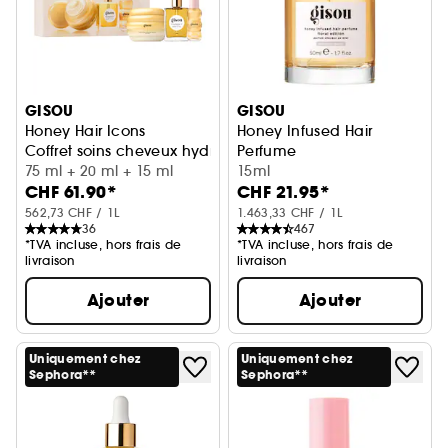
GISOU
GISOU
Honey Hair Icons
Honey Infused Hair
Coffret soins cheveux hydratation et brillance
Perfume
75 ml + 20 ml + 15 ml
Lavender Berry format mini/
15ml
CHF 61.90*
CHF 21.95*
562,73 CHF / 1L
1.463,33 CHF / 1L
36
467
*TVA incluse, hors frais de
*TVA incluse, hors frais de
livraison
livraison
Ajouter
Ajouter
Uniquement chez
Uniquement chez
Sephora**
Sephora**