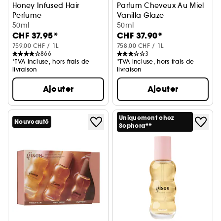
Honey Infused Hair
Parfum Cheveux Au Miel
Perfume
Vanilla Glaze
Wildflower Honey
50ml
50ml
CHF 37.95*
CHF 37.90*
759,00 CHF / 1L
758,00 CHF / 1L
866
3
*TVA incluse, hors frais de
*TVA incluse, hors frais de
livraison
livraison
Ajouter
Ajouter
Uniquement chez
Nouveauté
Sephora**