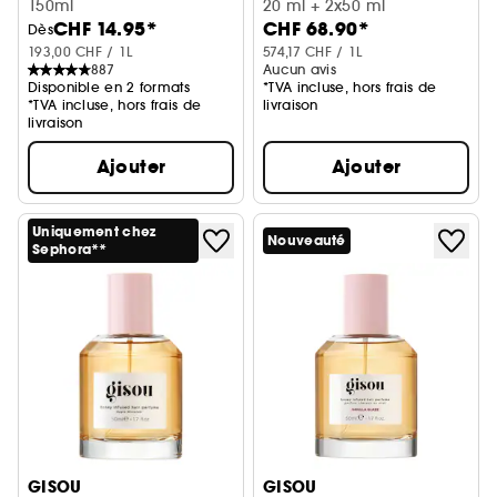
150ml
20 ml + 2x50 ml
CHF 14.95*
CHF 68.90*
Dès
193,00 CHF / 1L
574,17 CHF / 1L
887
Aucun avis
Disponible en 2 formats
*TVA incluse, hors frais de
*TVA incluse, hors frais de
livraison
livraison
Ajouter
Ajouter
Uniquement chez
Nouveauté
Sephora**
GISOU
GISOU