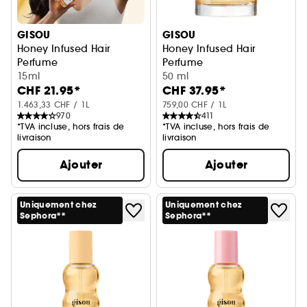
GISOU
GISOU
Honey Infused Hair
Honey Infused Hair
Perfume
Perfume
Wildflower Honey format mini/voyage
15ml
Lavender Berry
50 ml
CHF 21.95*
CHF 37.95*
1.463,33 CHF / 1L
759,00 CHF / 1L
970
411
*TVA incluse, hors frais de
*TVA incluse, hors frais de
livraison
livraison
Ajouter
Ajouter
Uniquement chez
Uniquement chez
Sephora**
Sephora**