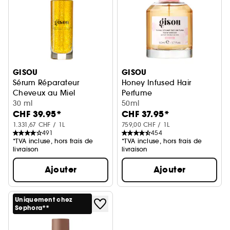
GISOU
GISOU
Sérum Réparateur
Honey Infused Hair
Cheveux au Miel
Perfume
Perles de Miel Hydratation Intense
30 ml
Wild Rose
50ml
CHF 39.95*
CHF 37.95*
1.331,67 CHF / 1L
759,00 CHF / 1L
491
454
*TVA incluse, hors frais de
*TVA incluse, hors frais de
livraison
livraison
Ajouter
Ajouter
Uniquement chez
Sephora**