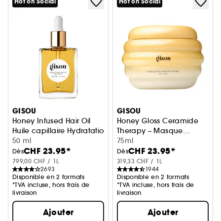
Hot on Social
Hot on Social
GISOU
GISOU
Honey Infused Hair Oil
Honey Gloss Ceramide
Huile capillaire Hydratation et Brillance
Therapy – Masque
50 ml
cheveux
75ml
CHF 23.95*
CHF 23.95*
Dès
Dès
799,00 CHF / 1L
319,33 CHF / 1L
2693
1944
Disponible en 2 formats
Disponible en 2 formats
*TVA incluse, hors frais de
*TVA incluse, hors frais de
livraison
livraison
Ajouter
Ajouter