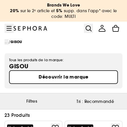
Aller au menu
Aller au contenu principal
Aller au pied de page
Brands We Love
20%
5%
sur le 2ᵉ article et
supp. dans l’app* avec le
code: MULTI
/
...
GISOU
Tous les produits de la marque:
GISOU
Découvrir la marque
Filtres
Tri :
Recommandé
23 Produits