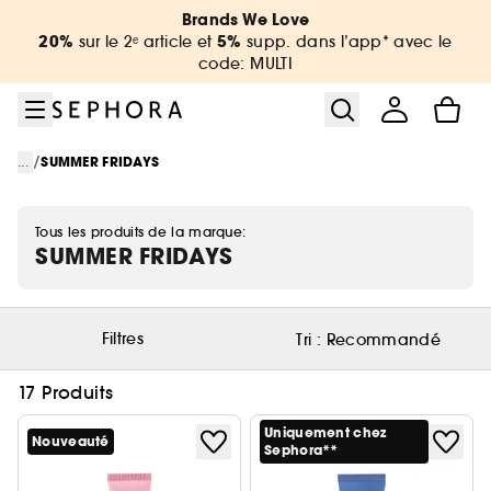
Aller au menu
Aller au contenu principal
Aller au pied de page
Brands We Love
20%
5%
sur le 2ᵉ article et
supp. dans l’app* avec le
code: MULTI
/
...
SUMMER FRIDAYS
Tous les produits de la marque:
SUMMER FRIDAYS
Filtres
Tri :
Recommandé
17 Produits
Uniquement chez
Nouveauté
Sephora**