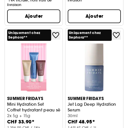
*TVA incluse, hors frais de
livraison
livraison
Ajouter
Ajouter
Uniquement chez
Uniquement chez
Sephora**
Sephora**
SUMMER FRIDAYS
SUMMER FRIDAYS
Mini Hydration Set
Jet Lag Deep Hydration
Coffret hydratant peau sèche
Serum
2x 5g + 15g
Sérum visage hydratant
30ml
CHF 33.90*
CHF 48.95*
1.356,00 CHF / 1Kg
1.631,67 CHF / 1L