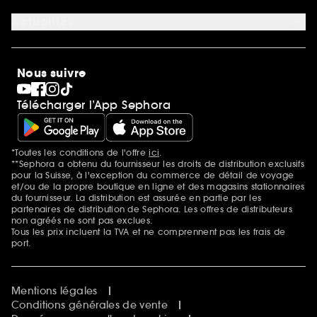
Carrière
Actualités
Magasins
Sephora Stands
SEPHORA Prize
10 ans de beauté en suisse
Nous suivre
Clean at Sephora
Pride
Télécharger l’App Sephora
*Toutes les conditions de l'offre
ici
.
Mentions additionnelles
**Sephora a obtenu du fournisseur les droits de distribution exclusifs
pour la Suisse, à l'exception du commerce de détail de voyage
et/ou de la propre boutique en ligne et des magasins stationnaires
du fournisseur. La distribution est assurée en partie par les
partenaires de distribution de Sephora. Les offres de distributeurs
non agréés ne sont pas exclues.
Tous les prix incluent la TVA et ne comprennent pas les frais de
port.
Mentions légales
Conditions générales de vente