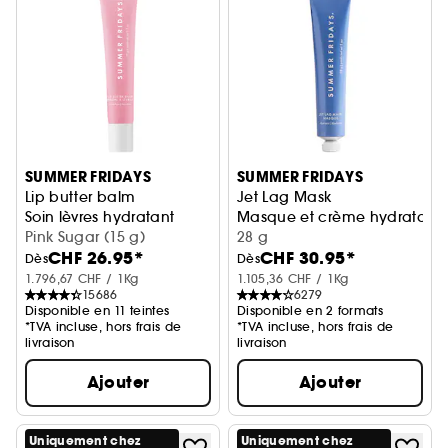
SUMMER FRIDAYS
SUMMER FRIDAYS
Lip butter balm
Jet Lag Mask
Soin lèvres hydratant
Masque et crème hydratant 
Pink Sugar (15 g)
28 g
CHF 26.95*
CHF 30.95*
Dès
Dès
1.796,67 CHF / 1Kg
1.105,36 CHF / 1Kg
15686
6279
Disponible en 11 teintes
Disponible en 2 formats
*TVA incluse, hors frais de
*TVA incluse, hors frais de
livraison
livraison
Ajouter
Ajouter
Uniquement chez
Uniquement chez