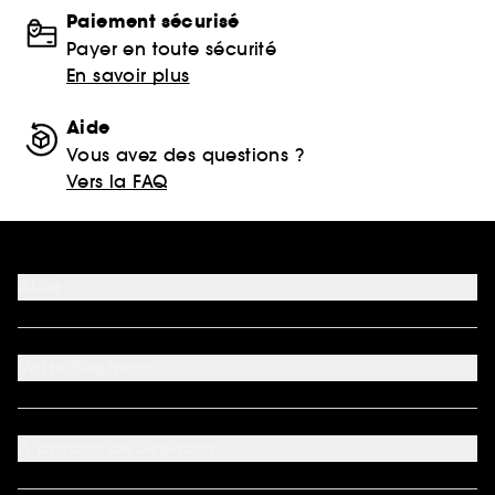
Paiement sécurisé
Payer en toute sécurité
En savoir plus
Aide
Vous avez des questions ?
Vers la FAQ
Aide
FAQ
Nous contacter
Votre Sephora
Conditions de livraisons
Retourner un produit
Mon compte
Moyens de paiement acceptés
Préférence cookies
À propos de Sephora
Découvrir Sephora