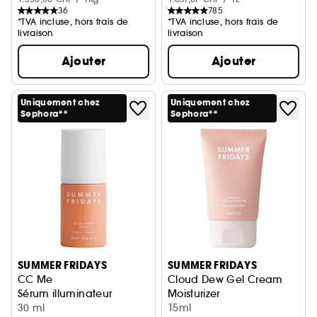
36
785
*TVA incluse, hors frais de
*TVA incluse, hors frais de
livraison
livraison
Ajouter
Ajouter
Uniquement chez
Uniquement chez
Sephora**
Sephora**
SUMMER FRIDAYS
SUMMER FRIDAYS
CC Me
Cloud Dew Gel Cream
Sérum illuminateur
Moisturizer
30 ml
Gel-crème hydratant
15ml