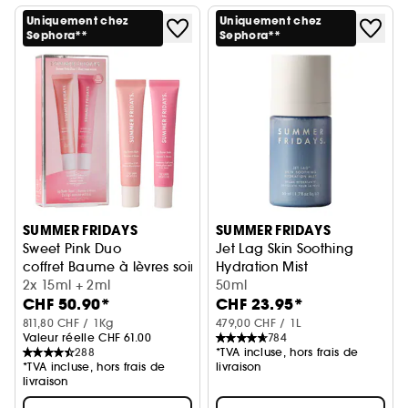
Uniquement chez
Uniquement chez
Sephora**
Sephora**
SUMMER FRIDAYS
SUMMER FRIDAYS
Sweet Pink Duo
Jet Lag Skin Soothing
coffret Baume à lèvres soin hydratant
Hydration Mist
2x 15ml + 2ml
Brume hydratante visage
50ml
CHF 50.90*
CHF 23.95*
811,80 CHF / 1Kg
479,00 CHF / 1L
Valeur réelle CHF 61.00
784
288
*TVA incluse, hors frais de
*TVA incluse, hors frais de
livraison
livraison