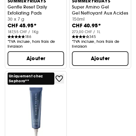
SUMMER FRIDAYS
SUMMER FRIDAYS
Gentle Reset Daily
Super Amino Gel
Exfoliating Pads
Gel Nettoyant Aux Acides A
Disque exfoliant visage
30 x 7 g
150ml
CHF 45.95*
CHF 40.95*
187,55 CHF / 1Kg
273,00 CHF / 1L
186
345
*TVA incluse, hors frais de
*TVA incluse, hors frais de
livraison
livraison
Ajouter
Ajouter
Uniquement chez
Sephora**