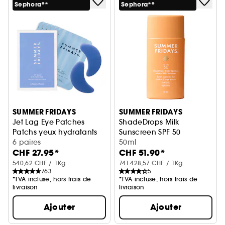
Sephora**
Sephora**
SUMMER FRIDAYS
SUMMER FRIDAYS
Jet Lag Eye Patches
ShadeDrops Milk
Patchs yeux hydratants
Sunscreen SPF 50
6 paires
Protection solaire minérale v
50ml
CHF 27.95*
CHF 51.90*
540,62 CHF / 1Kg
741.428,57 CHF / 1Kg
763
5
*TVA incluse, hors frais de
*TVA incluse, hors frais de
livraison
livraison
Ajouter
Ajouter