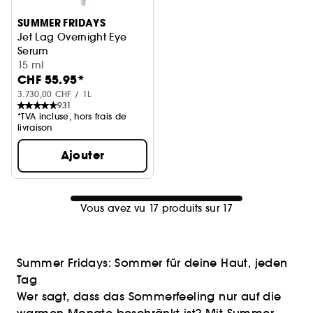
SUMMER FRIDAYS
Jet Lag Overnight Eye
Serum
Serum contour des yeux
15 ml
CHF 55.95*
3.730,00 CHF / 1L
931
*TVA incluse, hors frais de
livraison
Ajouter
Vous avez vu 17 produits sur 17
Summer Fridays: Sommer für deine Haut, jeden
Tag
Wer sagt, dass das Sommerfeeling nur auf die