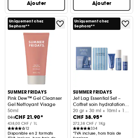
Ajouter
Ajouter
Uniquement chez
Uniquement chez
Sephora**
Sephora**
SUMMER FRIDAYS
SUMMER FRIDAYS
Pink Dew™ Gel Cleanser
Jet Lag Essential Set –
Gel Nettoyant Visage
Coffret soin hydratation
50ml
visage
20 gr + 30 ml + 10ml + 1ml
CHF 21.90*
CHF 38.95*
+ 1P
Dès
438,00 CHF / 1L
272,38 CHF / 1Kg
12
334
Disponible en 2 formats
*TVA incluse, hors frais de