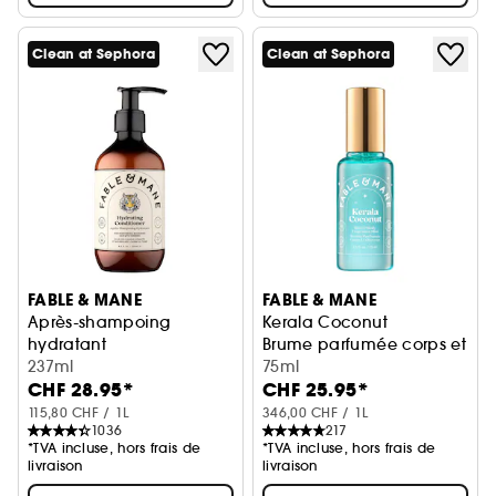
Clean at Sephora
Clean at Sephora
FABLE & MANE
FABLE & MANE
Après-shampoing
Kerala Coconut
hydratant
Brume parfumée corps et ch
Pour cheveux secs
237ml
75ml
CHF 28.95*
CHF 25.95*
115,80 CHF / 1L
346,00 CHF / 1L
1036
217
*TVA incluse, hors frais de
*TVA incluse, hors frais de
livraison
livraison