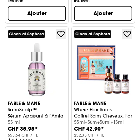
livraison
livraison
Ajouter
Ajouter
Clean at Sephora
Clean at Sephora
FABLE & MANE
FABLE & MANE
SahaScalp™
Where Hair Roars
Sérum Apaisant à l'Amla
Coffret Soins Cheveux: Force,
55 ml
55ml+50m+50ml+15ml
CHF 35.95*
CHF 42.90*
653,64 CHF / 1L
252,35 CHF / 1L