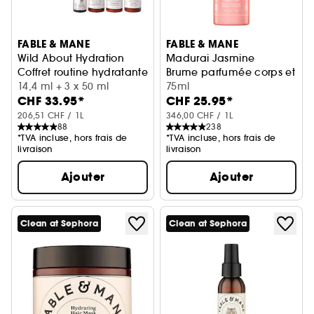
FABLE & MANE
FABLE & MANE
Wild About Hydration
Madurai Jasmine
Coffret routine hydratante, cheveux medium à épais
Brume parfumée corps et ch
14,4 ml + 3 x 50 ml
75ml
CHF 33.95*
CHF 25.95*
206,51 CHF / 1L
346,00 CHF / 1L
88
238
*TVA incluse, hors frais de
*TVA incluse, hors frais de
livraison
livraison
Ajouter
Ajouter
Clean at Sephora
Clean at Sephora