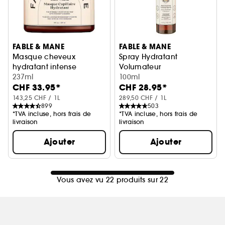
FABLE & MANE
FABLE & MANE
Masque cheveux
Spray Hydratant
hydratant intense
Volumateur
Noix de coco et banane
237ml
renforce et repulpe les mech
100ml
CHF 33.95*
CHF 28.95*
143,25 CHF / 1L
289,50 CHF / 1L
899
503
*TVA incluse, hors frais de
*TVA incluse, hors frais de
livraison
livraison
Ajouter
Ajouter
Vous avez vu 22 produits sur 22