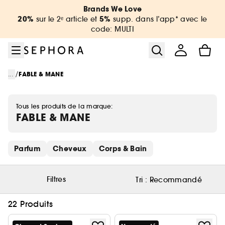
Aller au menu
Aller au contenu principal
Aller au pied de page
Brands We Love
20%
5%
sur le 2ᵉ article et
supp. dans l’app* avec le
code: MULTI
/
...
FABLE & MANE
Tous les produits de la marque:
FABLE & MANE
Ignorer les liens rapides
Parfum
Cheveux
Corps & Bain
Filtres
Tri :
Recommandé
22 Produits