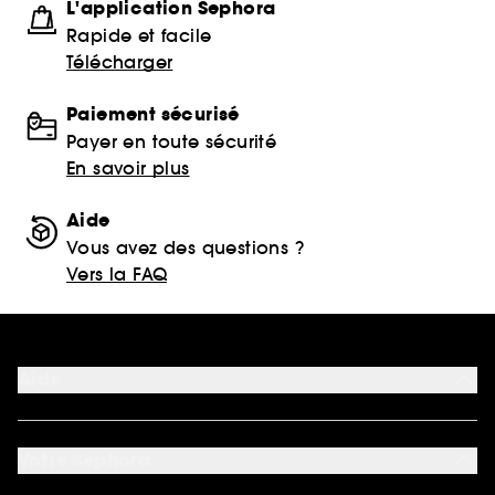
L'application Sephora
Rapide et facile
Télécharger
Paiement sécurisé
Payer en toute sécurité
En savoir plus
Aide
Vous avez des questions ?
Vers la FAQ
Aide
FAQ
Nous contacter
Votre Sephora
Conditions de livraisons
Retourner un produit