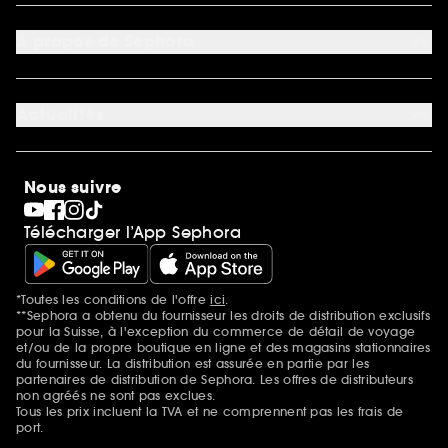
Mon compte
Moyens de paiement acceptés
Préférence cookies
À propos de Sephora
Découvrir Sephora
Carrière
Actualités
Magasins
Sephora Stands
SEPHORA Prize
10 ans de beauté en suisse
Nous suivre
Clean at Sephora
Pride
Télécharger l’App Sephora
*Toutes les conditions de l'offre
ici
.
Mentions additionnelles
**Sephora a obtenu du fournisseur les droits de distribution exclusifs
pour la Suisse, à l'exception du commerce de détail de voyage
et/ou de la propre boutique en ligne et des magasins stationnaires
du fournisseur. La distribution est assurée en partie par les
partenaires de distribution de Sephora. Les offres de distributeurs
non agréés ne sont pas exclues.
Tous les prix incluent la TVA et ne comprennent pas les frais de
port.