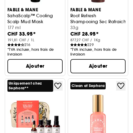
FABLE & MANE
FABLE & MANE
SahaScalp™ Cooling
Root Refresh
Scalp Mud Mask
Shampooing Sec Rafraichiss
Masque pour le cuir chevelu
177 ml
33g
CHF 33.95*
CHF 28.95*
191,81 CHF / 1L
877,27 CHF / 1Kg
216
229
*TVA incluse, hors frais de
*TVA incluse, hors frais de
livraison
livraison
Ajouter
Ajouter
Uniquement chez
Clean at Sephora
Sephora**