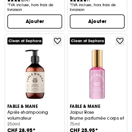
647
91
*TVA incluse, hors frais de
*TVA incluse, hors frais de
livraison
livraison
Ajouter
Ajouter
Clean at Sephora
Clean at Sephora
FABLE & MANE
FABLE & MANE
Après-shampooing
Jaipur Rose
volumateur
Brume parfumée corps et ch
cheveux plus denses et plus forts
250ml
75ml
CHF 28.95*
CHF 25.95*