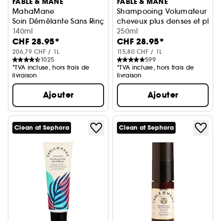
FABLE & MANE
FABLE & MANE
MahaMane
Shampooing Volumateur
Soin Démêlante Sans Rinçage
cheveux plus denses et plus f
140ml
250ml
CHF 28.95*
CHF 28.95*
206,79 CHF / 1L
115,80 CHF / 1L
1025
599
*TVA incluse, hors frais de
*TVA incluse, hors frais de
livraison
livraison
Ajouter
Ajouter
Clean at Sephora
Clean at Sephora