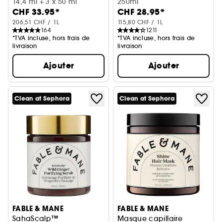
14,4 ml + 3 x 50 ml
250ml
CHF 33.95*
CHF 28.95*
206,51 CHF / 1L
115,80 CHF / 1L
164
1211
*TVA incluse, hors frais de
*TVA incluse, hors frais de
livraison
livraison
Ajouter
Ajouter
Clean at Sephora
Clean at Sephora
FABLE & MANE
FABLE & MANE
SahaScalp™
Masque capillaire