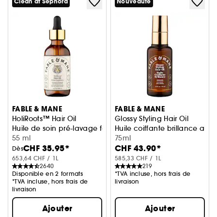
Clean at Sephora
Nouveauté
FABLE & MANE
FABLE & MANE
HoliRoots™ Hair Oil
Glossy Styling Hair Oil
Huile de soin pré-lavage fortifiante
Huile coiffante brillance au s
55 ml
75ml
CHF 35.95*
CHF 43.90*
Dès
653,64 CHF / 1L
585,33 CHF / 1L
2640
219
Disponible en 2 formats
*TVA incluse, hors frais de
*TVA incluse, hors frais de
livraison
livraison
Ajouter
Ajouter