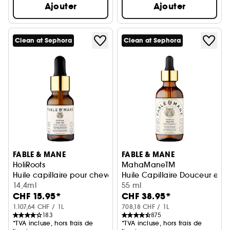
Ajouter
Ajouter
Clean at Sephora
Clean at Sephora
FABLE & MANE
FABLE & MANE
HoliRoots
MahaManeTM
Huile capillaire pour cheveux renforcés
Huile Capillaire Douceur et Br
14,4ml
55 ml
CHF 15.95*
CHF 38.95*
1.107,64 CHF / 1L
708,18 CHF / 1L
183
875
*TVA incluse, hors frais de
*TVA incluse, hors frais de