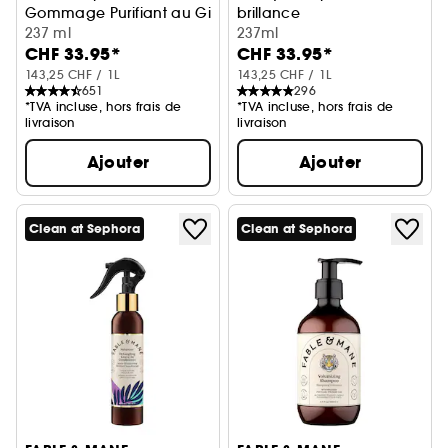
Gommage Purifiant au Gingembre Sauvage
brillance
237 ml
Au thé noir
237ml
CHF 33.95*
CHF 33.95*
143,25 CHF / 1L
143,25 CHF / 1L
651
296
*TVA incluse, hors frais de
*TVA incluse, hors frais de
livraison
livraison
Ajouter
Ajouter
Clean at Sephora
Clean at Sephora