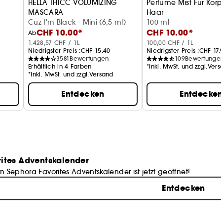
HELLA THICC VOLUMIZING
Perfume Mist Für Kör
MASCARA
Haar
Wimperntusche für mehr Volumen
Cuz I'm Black - Mini (6,5 ml)
Monoi + Bergamotte
100 ml
CHF 10.00*
CHF 10.00*
Ab
1.428,57 CHF / 1L
100,00 CHF / 1L
Niedrigster Preis :
CHF 15.40
Niedrigster Preis :
CHF 17.
3581
Bewertungen
109
Bewertunge
Erhältlich in 4 Farben
*Inkl. MwSt. und zzgl.Ver
*Inkl. MwSt. und zzgl.Versand
Entdecken
Entdecke
ites Adventskalender
m Sephora Favorites Adventskalender ist jetzt geöffnet!
Entdecken