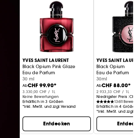
YVES SAINT LAURENT
YVES SAINT LAURE
Black Opium Pink Glaze
Black Opium
Eau de Parfum
Eau de Parfum
30 ml
30ml
CHF 99.90*
CHF 88.00*
Ab
Ab
3.330,00 CHF / 1L
2.933,33 CHF / 1L
Keine Bewertungen
Niedrigster Preis :
CHF 
Erhältlich in 3 Größen
13611
Bewert
*Inkl. MwSt. und zzgl.Versand
Erhältlich in 4 Größen
*Inkl. MwSt. und zzgl.
Entdecken
Entdec