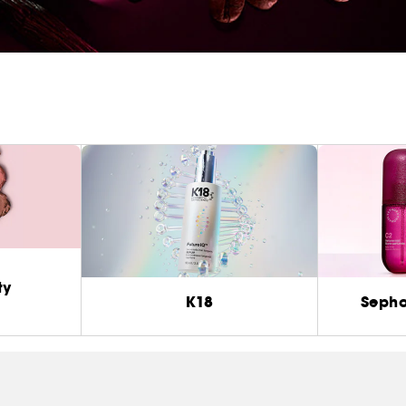
ty
K18
Sepho