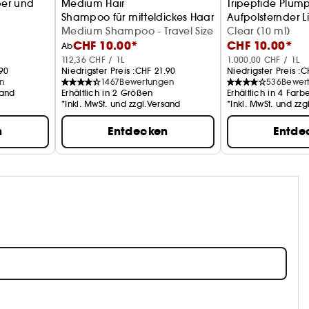
per und
Medium Hair
Tripeptide Plum
Shampoo für mitteldickes Haar
Aufpolsternder 
Medium Shampoo - Travel Size
Clear (10 ml)
CHF 10.00*
CHF 10.00*
Ab
112,36 CHF / 1L
1.000,00 CHF / 1L
90
Niedrigster Preis :
CHF 21.90
Niedrigster Preis :
C
n
1467
Bewertungen
536
Bewer
sand
Erhältlich in 2 Größen
Erhältlich in 4 Farb
*Inkl. MwSt. und zzgl.Versand
*Inkl. MwSt. und zz
n
Entdecken
Entde