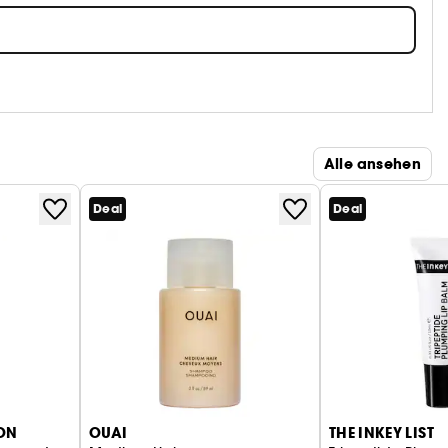
Alle ansehen
Deal
Deal
ON
OUAI
THE INKEY LIST