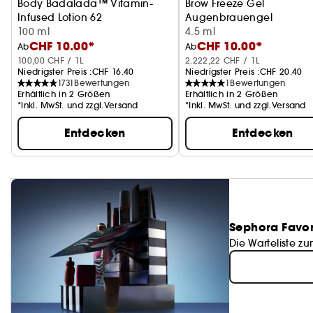
Body Badalada™ Vitamin-
Brow Freeze Gel
Infused Lotion 62
Augenbrauengel
Leichte Feuchtigkeitslotion
100 ml
4.5 ml
CHF 10.00*
CHF 10.00*
Ab
Ab
100,00 CHF / 1L
2.222,22 CHF / 1L
Niedrigster Preis :
CHF 16.40
Niedrigster Preis :
CHF 20.40
1731
Bewertungen
1
Bewertungen
Erhältlich in 2 Größen
Erhältlich in 2 Größen
*Inkl. MwSt. und zzgl.Versand
*Inkl. MwSt. und zzgl.Versand
Entdecken
Entdecken
Sephora Favor
Die Warteliste zu