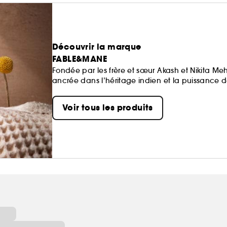
Découvrir la marque
FABLE&MANE
Fondée par les frère et sœur Akash et Nikita M
ancrée dans l’héritage indien et la puissance de
des cheveux et les moments de narration avec l
aujourd’hui. En associant des ingrédients ayu
Voir tous les produits
rituels capillaires sensoriels qui renforcent les ra
l’harmonie entre les cheveux et le cuir chevelu.