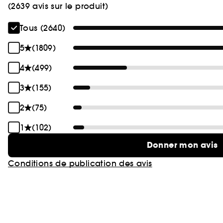
(2639 avis sur le produit)
Tous (2640)
5
(1809)
4
(499)
3
(155)
2
(75)
1
(102)
Donner mon avis
Conditions de publication des avis