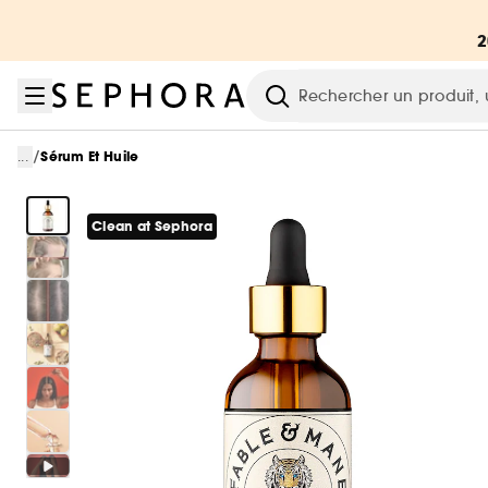
Aller au menu
Aller au contenu principal
Aller au pied de page
Recherche
/
...
Sérum Et Huile
Clean at Sephora