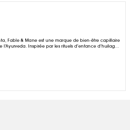
ehta, Fable & Mane est une marque de bien-être capillaire
 l’Ayurveda. Inspirée par les rituels d’enfance d’huilage
eur grand-mère, la marque réinvente ces traditions pour
rvédiques à des soins modernes, Fable & Mane crée des
cines, protègent les fibres capillaires et rétablissent