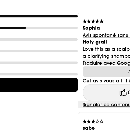
Sophia
Avis spontané sans
Holy grail
Love this as a scalp
a clarifying shampo
Traduire avec Goog
Cet avis vous a-t-il 
Signaler ce conten
sabe