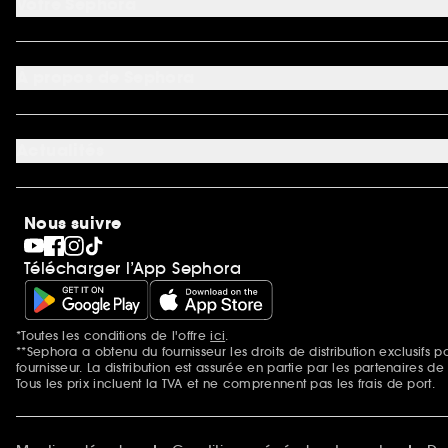
Votre Sephora
Conditions de livraisons
Retourner un produit
Mon compte
Moyens de paiement acceptés
Préférence cookies
À propos de Sephora
Découvrir Sephora
Carrière
Actualités
Magasins
Sephora Stands
SEPHORA Prize
10 ans de beauté en suisse
Nous suivre
Clean at Sephora
Pride
Télécharger l’App Sephora
*Toutes les conditions de l'offre
ici
.
Mentions additionnelles
**Sephora a obtenu du fournisseur les droits de distribution exclusif
fournisseur. La distribution est assurée en partie par les partenaires d
Tous les prix incluent la TVA et ne comprennent pas les frais de port.