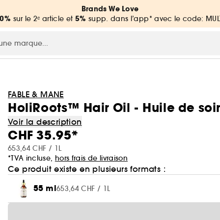
Brands We Love
20%
5%
sur le 2ᵉ article et
supp. dans l’app* avec le code: MUL
FABLE & MANE
HoliRoots™ Hair Oil - Huile de soi
Voir la description
CHF 35.95*
653,64 CHF / 1L
*TVA incluse,
hors frais de livraison
Ce produit existe en plusieurs formats :
55 ml
653,64 CHF / 1L