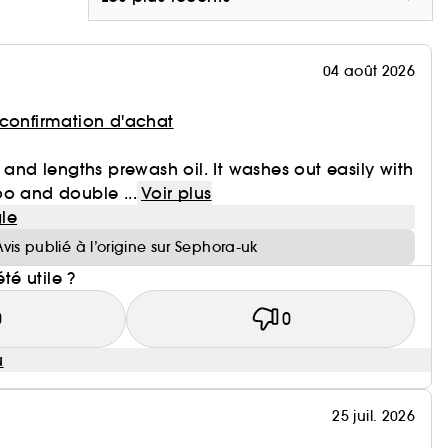
04 août 2026
 confirmation d'achat
 and lengths prewash oil. It washes out easily with
o and double ...
Voir plus
le
Avis publié à l’origine sur Sephora-uk
été utile ?
0
0
u
25 juil. 2026