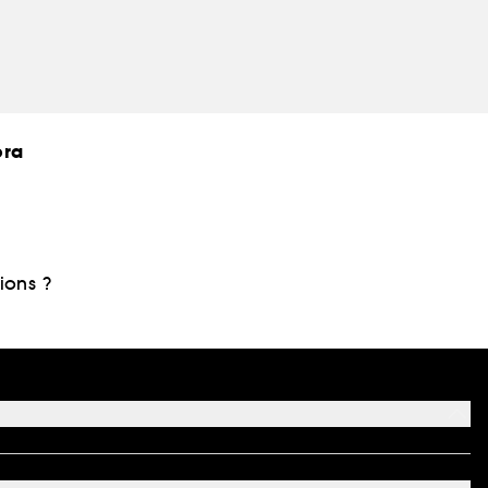
ora
ions ?