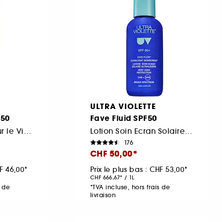
ULTRA VIOLETTE
F50
Fave Fluid SPF50
Brume Solaire pour le Visage
Lotion Soin Ecran Solaire Ultra Legere
176
CHF 50,00
F 46,00
Prix le plus bas :
CHF 53,00
CHF 666,67
/
1L
s de
*TVA incluse, hors frais de
livraison