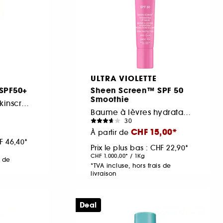
ULTRA VIOLETTE
SPF50+
Sheen Screen™ SPF 50
Smoothie
Hydrating Facial Skinscreen
Baume à lèvres hydratant protection solaire
30
CHF 15,00
À partir de
F 46,40
Prix le plus bas :
CHF 22,90
CHF 1.000,00
/
1Kg
s de
*TVA incluse, hors frais de
livraison
Deal