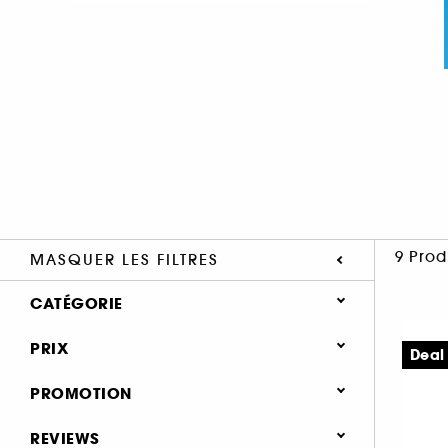
9 Prod
MASQUER LES FILTRES
CATÉGORIE
PRIX
Été (3)
Deal
Maquillage (1)
PROMOTION
Soin Visage (9)
0 (1)
REVIEWS