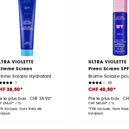
LTRA VIOLETTE
ULTRA VIOLETTE
xtreme Screen
Preen Screen SP
Crème Solaire Hydratant pour le corps et les mains SPF50+
1
92
HF 38,50
CHF 40,50
ix le plus bas :
CHF 38,90
Prix le plus bas :
CH
F 256,67
/
1L
CHF 540,00
/
1L
VA incluse, hors frais de
*TVA incluse, hors frai
vraison
livraison