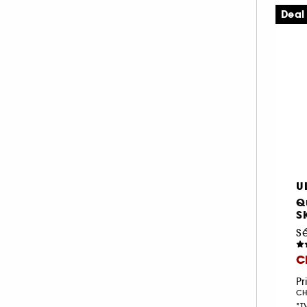
Deal
U
Q
S
Sé
C
Pr
CH
*T