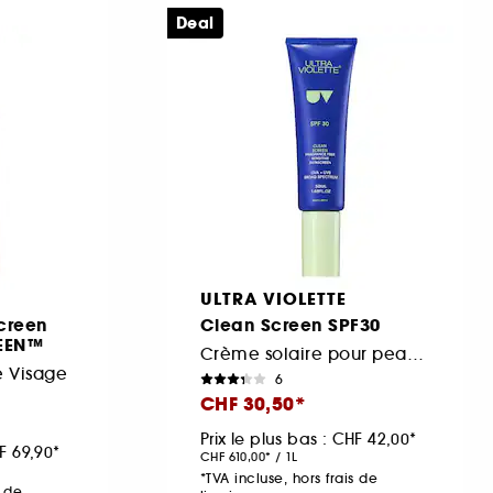
Deal
ULTRA VIOLETTE
creen
Clean Screen SPF30
REEN™
Crème solaire pour peaux sensibles
 Visage
6
CHF 30,50
Prix le plus bas :
CHF 42,00
F 69,90
CHF 610,00
/
1L
*TVA incluse, hors frais de
s de