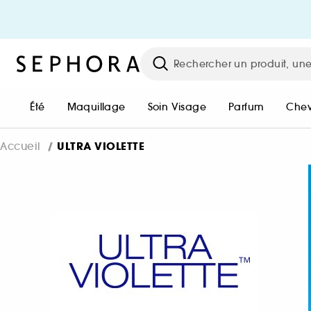
BONJOUR !
Connectez-vous ou créez un co
pour pouvoir commander !
Été
Maquillage
Soin Visage
Parfum
Che
Me connecter / M'inscrire
ULTRA VIOLETTE
Accueil