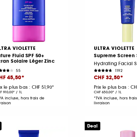
LTRA VIOLETTE
ULTRA VIOLETTE
ture Fluid SPF 50+
Supreme Screen 
cran Solaire Léger Zinc
55
1192
HF 45,50
CHF 32,50
ix le plus bas :
CHF 51,90
Prix le plus bas :
CH
F 910,00
/
1L
CHF 650,00
/
1L
VA incluse, hors frais de
*TVA incluse, hors frai
vraison
livraison
Deal