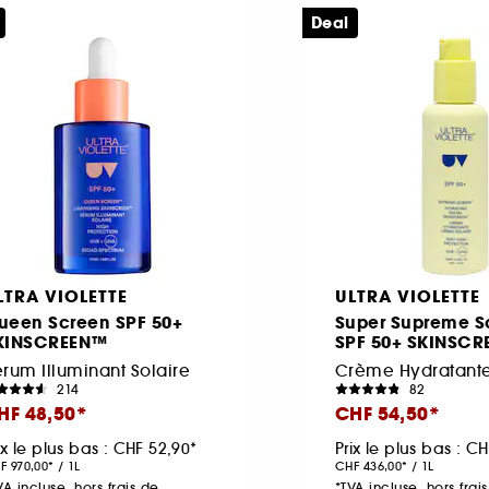
Deal
LTRA VIOLETTE
ULTRA VIOLETTE
ueen Screen SPF 50+
Super Supreme S
KINSCREEN™
SPF 50+ SKINSC
rum Illuminant Solaire
Crème Hydratante
214
82
HF 48,50
CHF 54,50
ix le plus bas :
CHF 52,90
Prix le plus bas :
CH
F 970,00
/
1L
CHF 436,00
/
1L
VA incluse, hors frais de
*TVA incluse, hors frai