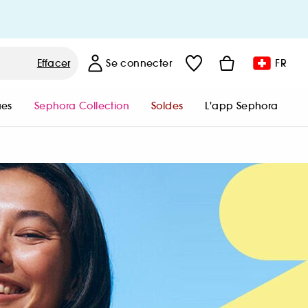
MES INFORMATIONS PERSONNELLES
Effacer
Se connecter
FR
MES COMMUNICATIONS
es
Sephora Collection
Soldes
L'app Sephora
BESOIN D’AIDE ?