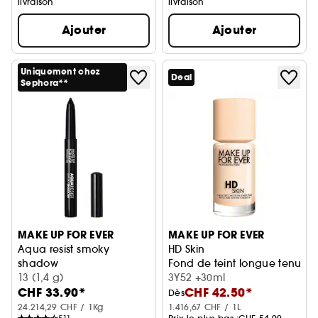
livraison
livraison
Ajouter
Ajouter
Uniquement chez
Deal
Sephora**
MAKE UP FOR EVER
MAKE UP FOR EVER
Aqua resist smoky
HD Skin
shadow
Fond de teint longue tenue 
Fard à paupières crayon
13 (1,4 g)
3Y52 +30ml
CHF 33.90*
CHF 42.50*
Dès
24.214,29 CHF / 1Kg
1.416,67 CHF / 1L