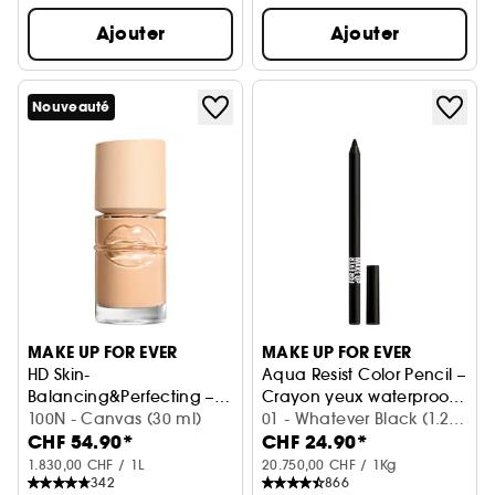
Ajouter
Ajouter
Nouveauté
MAKE UP FOR EVER
MAKE UP FOR EVER
HD Skin-
Aqua Resist Color Pencil –
Balancing&Perfecting –
Crayon yeux waterproof,
Fond de teint hydratant &
100N - Canvas (30 ml)
tenue extrême 24H*
01 - Whatever Black (1.2
CHF 54.90*
CHF 24.90*
contrôle des brillances
g)
1.830,00 CHF / 1L
20.750,00 CHF / 1Kg
342
866