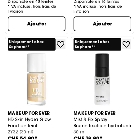
Disponible en 40 teintes
Disponible en 16 teintes
*TVA incluse, hors frais de
*TVA incluse, hors frais de
livraison
livraison
Ajouter
Ajouter
Uniquement chez
Uniquement chez
Sephora**
Sephora**
MAKE UP FOR EVER
MAKE UP FOR EVER
HD Skin Hydra Glow –
Mist & Fix Spray
Fond de teint
Brume fixatrice hydratante 
imperceptible, éclat &
2Y32 (30ml)
30 ml
CHF 54.90*
CHF 18.90*
hydratation