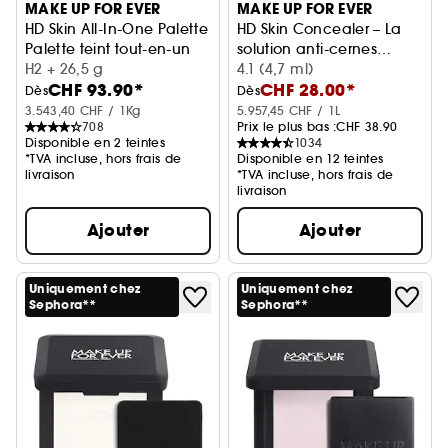
MAKE UP FOR EVER
MAKE UP FOR EVER
HD Skin All-In-One Palette
HD Skin Concealer – La
Palette teint tout-en-un
solution anti-cernes
H2 + 26,5 g
imperceptible
4.1 (4,7 ml)
CHF 93.90*
CHF 28.00*
Dès
Dès
3.543,40 CHF / 1Kg
5.957,45 CHF / 1L
708
Prix le plus bas :
CHF 38.90
Disponible en 2 teintes
1034
*TVA incluse, hors frais de
Disponible en 12 teintes
livraison
*TVA incluse, hors frais de
livraison
Ajouter
Ajouter
Uniquement chez
Uniquement chez
Sephora**
Sephora**