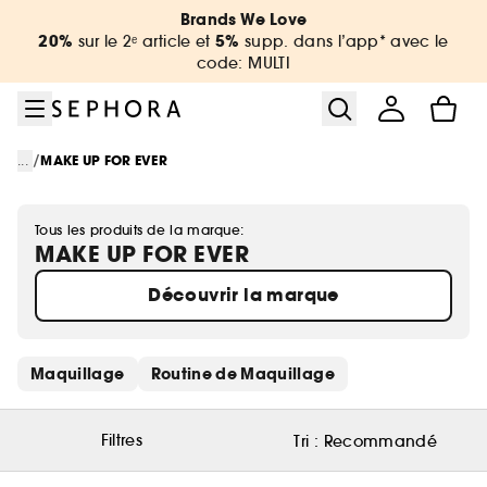
Aller au menu
Aller au contenu principal
Aller au pied de page
Brands We Love
20%
5%
sur le 2ᵉ article et
supp. dans l’app* avec le
code: MULTI
/
...
MAKE UP FOR EVER
Tous les produits de la marque:
MAKE UP FOR EVER
Découvrir la marque
Ignorer les liens rapides
Maquillage
Routine de Maquillage
Filtres
Tri :
Recommandé