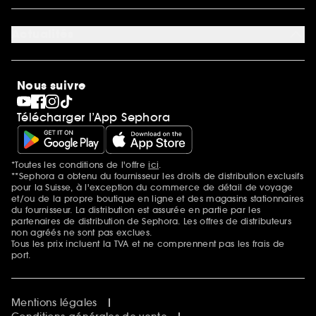
Découvrir Sephora
Carrière
Actualités
Magasins
Sephora Stands
SEPHORA Prize
10 ans de beauté en suisse
Nous suivre
Clean at Sephora
Pride
Télécharger l’App Sephora
*Toutes les conditions de l'offre
ici
.
Mentions additionnelles
**Sephora a obtenu du fournisseur les droits de distribution exclusifs
pour la Suisse, à l'exception du commerce de détail de voyage
et/ou de la propre boutique en ligne et des magasins stationnaires
du fournisseur. La distribution est assurée en partie par les
partenaires de distribution de Sephora. Les offres de distributeurs
non agréés ne sont pas exclues.
Tous les prix incluent la TVA et ne comprennent pas les frais de
port.
Mentions légales