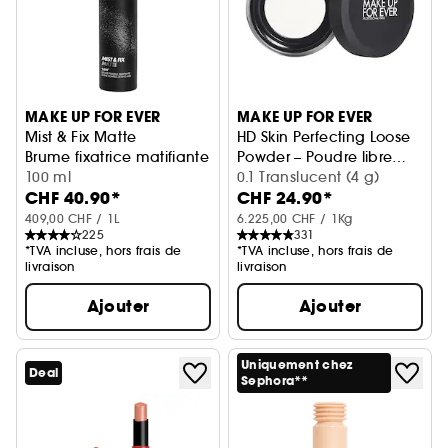
MAKE UP FOR EVER
MAKE UP FOR EVER
Mist & Fix Matte
HD Skin Perfecting Loose
Brume fixatrice matifiante 24h
Powder – Poudre libre
100 ml
ultra floutante
0.1 Translucent (4 g)
CHF 40.90*
CHF 24.90*
imperceptible
409,00 CHF / 1L
6.225,00 CHF / 1Kg
225
331
*TVA incluse, hors frais de
*TVA incluse, hors frais de
livraison
livraison
Ajouter
Ajouter
Uniquement chez
Deal
Sephora**