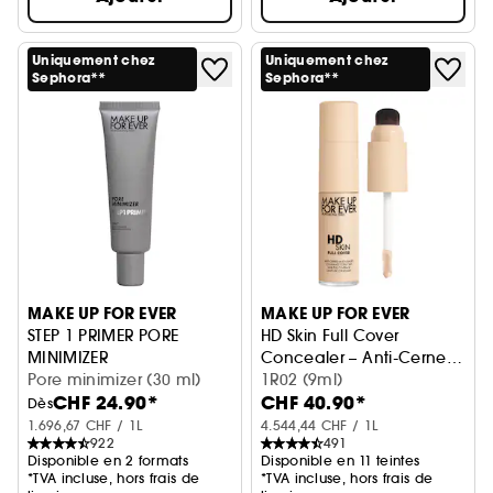
Uniquement chez
Uniquement chez
Sephora**
Sephora**
MAKE UP FOR EVER
MAKE UP FOR EVER
STEP 1 PRIMER PORE
HD Skin Full Cover
MINIMIZER
Concealer – Anti-Cernes
Base lissante
Pore minimizer (30 ml)
Multi-Usages Haute-
1R02 (9ml)
CHF 24.90*
CHF 40.90*
Couvrance
Dès
1.696,67 CHF / 1L
4.544,44 CHF / 1L
922
491
Disponible en 2 formats
Disponible en 11 teintes
*TVA incluse, hors frais de
*TVA incluse, hors frais de