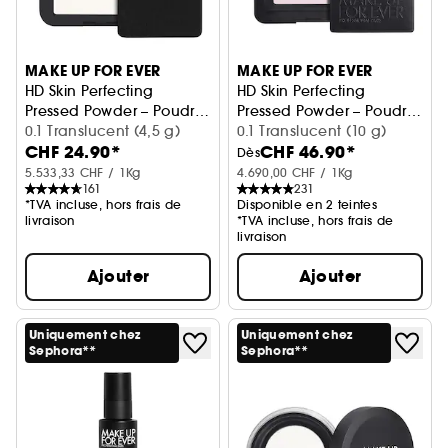
MAKE UP FOR EVER
MAKE UP FOR EVER
HD Skin Perfecting
HD Skin Perfecting
Pressed Powder – Poudre
Pressed Powder – Poudre
pressée ultra floutante
0.1 Translucent (4,5 g)
pressée ultra floutante
0.1 Translucent (10 g)
CHF 24.90*
CHF 46.90*
imperceptible
imperceptible
Dès
5.533,33 CHF / 1Kg
4.690,00 CHF / 1Kg
161
231
*TVA incluse, hors frais de
Disponible en 2 teintes
livraison
*TVA incluse, hors frais de
livraison
Ajouter
Ajouter
Uniquement chez
Uniquement chez
Sephora**
Sephora**