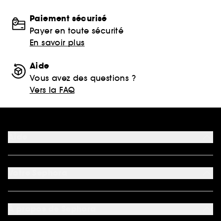
Paiement sécurisé
Payer en toute sécurité
En savoir plus
Aide
Vous avez des questions ?
Vers la FAQ
Aide
FAQ
Nous contacter
Votre Sephora
Conditions de livraisons
Retourner un produit
Mon compte
Moyens de paiement acceptés
Préférence cookies
À propos de Sephora