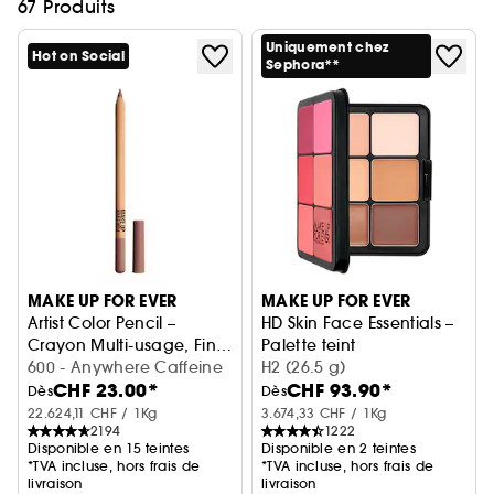
67 Produits
Uniquement chez
Hot on Social
Sephora**
MAKE UP FOR EVER
MAKE UP FOR EVER
Artist Color Pencil –
HD Skin Face Essentials –
Crayon Multi-usage, Fini
Palette teint
Mat Ou Scintillant
600 - Anywhere Caffeine
H2 (26.5 g)
CHF 23.00*
CHF 93.90*
Dès
Dès
22.624,11 CHF / 1Kg
3.674,33 CHF / 1Kg
2194
1222
Disponible en 15 teintes
Disponible en 2 teintes
*TVA incluse, hors frais de
*TVA incluse, hors frais de
livraison
livraison