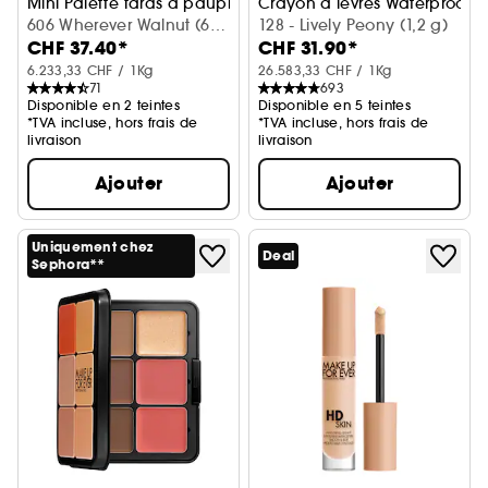
Mini Palette fards à paupières
Crayon à lèvres Waterproof C
606 Wherever Walnut (6
128 - Lively Peony (1,2 g)
CHF 37.40*
CHF 31.90*
g)
6.233,33 CHF / 1Kg
26.583,33 CHF / 1Kg
71
693
Disponible en 2 teintes
Disponible en 5 teintes
*TVA incluse, hors frais de
*TVA incluse, hors frais de
livraison
livraison
Ajouter
Ajouter
Uniquement chez
Deal
Sephora**