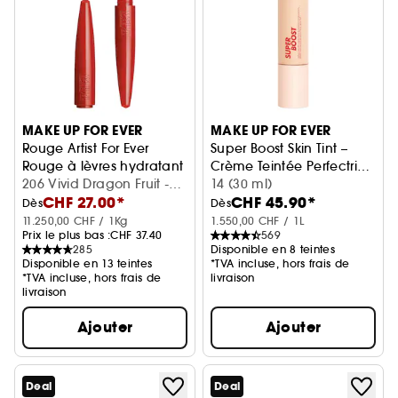
MAKE UP FOR EVER
MAKE UP FOR EVER
Rouge Artist For Ever
Super Boost Skin Tint –
Rouge à lèvres hydratant fini mat ou satin longue tenue
Crème Teintée Perfectrice
206 Vivid Dragon Fruit -
Booster d'Hydratation
14 (30 ml)
CHF 27.00*
CHF 45.90*
Satin (2,8 g)
Dès
Dès
11.250,00 CHF / 1Kg
1.550,00 CHF / 1L
Prix le plus bas :
CHF 37.40
569
285
Disponible en 8 teintes
Disponible en 13 teintes
*TVA incluse, hors frais de
*TVA incluse, hors frais de
livraison
livraison
Ajouter
Ajouter
Deal
Deal