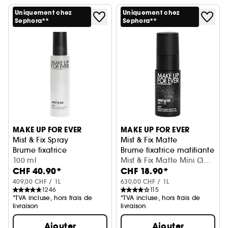
Uniquement chez
Uniquement chez
Sephora**
Sephora**
MAKE UP FOR EVER
MAKE UP FOR EVER
Mist & Fix Spray
Mist & Fix Matte
Brume fixatrice
Brume fixatrice matifiante 2
100 ml
Mist & Fix Matte Mini (30
CHF 40.90*
CHF 18.90*
ml)
409,00 CHF / 1L
630,00 CHF / 1L
1246
115
*TVA incluse, hors frais de
*TVA incluse, hors frais de
livraison
livraison
Ajouter
Ajouter