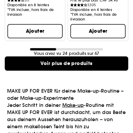
511
Prix le plus bas :
CHF 54.90
Disponible en 8 teintes
3305
*TVA incluse, hors frais de
Disponible en 4 teintes
livraison
*TVA incluse, hors frais de
livraison
Ajouter
Ajouter
Vous avez vu 24 produits sur 67
Voir plus de produits
MAKE UP FOR EVER für deine Make-up-Routine –
oder Make-up-Experimente
Jeder Schritt in deiner
Make-up
-Routine mit
MAKE UP FOR EVER ist durchdacht, um das Beste
aus deinem Aussehen herauszuholen – von
einem makellosen Teint bis hin zu