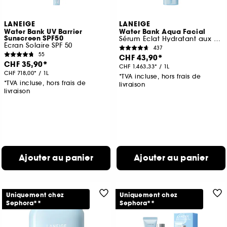
LANEIGE
LANEIGE
Water Bank UV Barrier
Water Bank Aqua Facial
Sunscreen SPF50
Sérum Éclat Hydratant aux AHA/BHA
Écran Solaire SPF 50
437
55
CHF 43,90
CHF 35,90
CHF 1.463,33
/
1L
CHF 718,00
/
1L
*TVA incluse, hors frais de
*TVA incluse, hors frais de
livraison
livraison
Ajouter au panier
Ajouter au panier
Uniquement chez
Uniquement chez
Sephora**
Sephora**