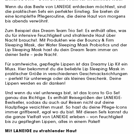
Wenn du das Beste von LANEIGE entdecken möchtest, sind
die praktischen Sets ein perfekter Einstieg. Sie bieten dir
eine komplette Pflegeroutine, die deine Haut von morgens
bis abends verwöhnt.
Zum Beispiel das Dream Team Trio Set: Es enthält alles, was
du für intensive Feuchtigkeit und strahlende Haut über
Nacht brauchst. Mit Produkten wie der Bouncy & Firm
Sleeping Mask, der Water Sleeping Mask Probiotics und der
Lip Sleeping Mask hast du dein Dream Team immer an
deiner Seite – jede Nacht.
Für samtweiche, gepflegte Lippen ist das Dreamy Lip Kit ein
Muss. Hier bekommst du die beliebte Lip Sleeping Mask in
praktischer Größe in verschiedenen Geschmacksrichtungen
– perfekt für unterwegs oder als kleines Geschenk. Deine
Lippen werden es dir danken!
Und wenn du viel unterwegs bist, ist das Icons to Go Set
genau das Richtige. Es enthält Reisegrößen der LANEIGE-
Bestseller, sodass du auch auf Reisen nicht auf deine
Hautpflege verzichten musst. So hast du deine Pflege-Icons
immer griffbereit, egal wo du bist. Mit diesen Sets kannst du
die ganze Vielfalt von LANEIGE erleben – von Feuchtigkeit
bis zu gepflegten Lippen, alles in einem Paket!
Mit LANEIGE zu strahlender Haut