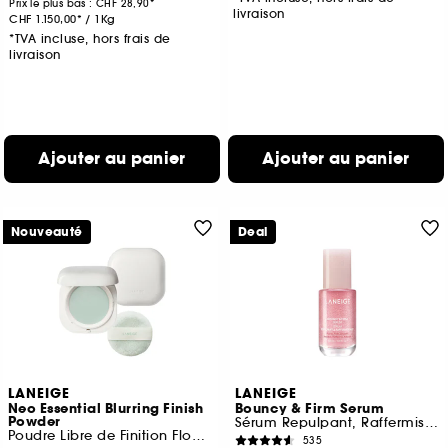
Prix le plus bas :
CHF 28,90
livraison
CHF 1.150,00
/
1Kg
*TVA incluse, hors frais de
livraison
Ajouter au panier
Ajouter au panier
Nouveauté
Deal
LANEIGE
LANEIGE
Neo Essential Blurring Finish
Bouncy & Firm Serum
Powder
Sérum Repulpant, Raffermissant et Lissant
Poudre Libre de Finition Floutante
535