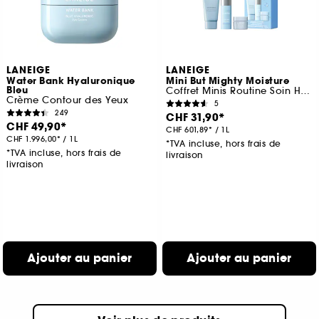
LANEIGE
LANEIGE
Water Bank Hyaluronique
Mini But Mighty Moisture
Bleu
Coffret Minis Routine Soin Hydratant Visage
Crème Contour des Yeux
5
249
CHF 31,90
CHF 49,90
CHF 601,89
/
1L
CHF 1.996,00
/
1L
*TVA incluse, hors frais de
*TVA incluse, hors frais de
livraison
livraison
Ajouter au panier
Ajouter au panier