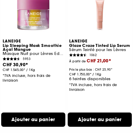
LANEIGE
LANEIGE
Lip Sleeping Mask Smoothie
Glaze Craze Tinted Lip Serum
Açaï Mangue
Sérum Teinté pour les Lèvres
Masque Nuit pour Lèvres Edition limitée
1062
5953
CHF 21,00
À partir de
CHF 30,90
CHF 1.545,00
/
1Kg
Prix le plus bas :
CHF 25,90
CHF 1.750,00
/
1Kg
*TVA incluse, hors frais de
6 teintes disponibles
livraison
*TVA incluse, hors frais de
livraison
Ajouter au panier
Ajouter au panier