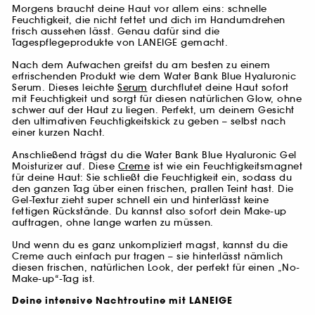
Morgens braucht deine Haut vor allem eins: schnelle
Feuchtigkeit, die nicht fettet und dich im Handumdrehen
frisch aussehen lässt. Genau dafür sind die
Tagespflegeprodukte von LANEIGE gemacht.
Nach dem Aufwachen greifst du am besten zu einem
erfrischenden Produkt wie dem Water Bank Blue Hyaluronic
Serum. Dieses leichte
Serum
durchflutet deine Haut sofort
mit Feuchtigkeit und sorgt für diesen natürlichen Glow, ohne
schwer auf der Haut zu liegen. Perfekt, um deinem Gesicht
den ultimativen Feuchtigkeitskick zu geben – selbst nach
einer kurzen Nacht.
Anschließend trägst du die Water Bank Blue Hyaluronic Gel
Moisturizer auf. Diese
Creme
ist wie ein Feuchtigkeitsmagnet
für deine Haut: Sie schließt die Feuchtigkeit ein, sodass du
den ganzen Tag über einen frischen, prallen Teint hast. Die
Gel-Textur zieht super schnell ein und hinterlässt keine
fettigen Rückstände. Du kannst also sofort dein Make-up
auftragen, ohne lange warten zu müssen.
Und wenn du es ganz unkompliziert magst, kannst du die
Creme auch einfach pur tragen – sie hinterlässt nämlich
diesen frischen, natürlichen Look, der perfekt für einen „No-
Make-up“-Tag ist.
Deine intensive Nachtroutine mit LANEIGE