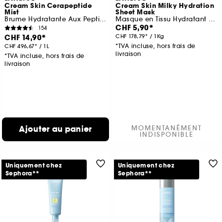
Cream Skin Cerapeptide
Cream Skin Milky Hydration
Mist
Sheet Mask
Brume Hydratante Aux Peptides et Céramide
Masque en Tissu Hydratant et Apaisant
CHF 5,90
154
CHF 14,90
CHF 178,79
/
1Kg
*TVA incluse, hors frais de
CHF 496,67
/
1L
livraison
*TVA incluse, hors frais de
livraison
Ajouter au panier
MOMENTANÉMENT
INDISPONIBLE
Uniquement chez
Uniquement chez
Sephora**
Sephora**