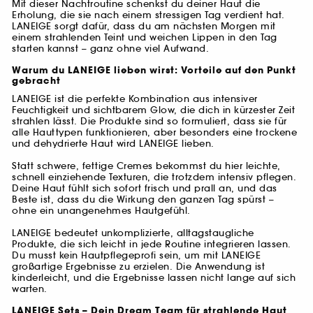
Mit dieser Nachtroutine schenkst du deiner Haut die
Erholung, die sie nach einem stressigen Tag verdient hat.
LANEIGE sorgt dafür, dass du am nächsten Morgen mit
einem strahlenden Teint und weichen Lippen in den Tag
starten kannst – ganz ohne viel Aufwand.
Warum du LANEIGE lieben wirst: Vorteile auf den Punkt
gebracht
LANEIGE ist die perfekte Kombination aus intensiver
Feuchtigkeit und sichtbarem Glow, die dich in kürzester Zeit
strahlen lässt. Die Produkte sind so formuliert, dass sie für
alle Hauttypen funktionieren, aber besonders eine trockene
und dehydrierte Haut wird LANEIGE lieben.
Statt schwere, fettige Cremes bekommst du hier leichte,
schnell einziehende Texturen, die trotzdem intensiv pflegen.
Deine Haut fühlt sich sofort frisch und prall an, und das
Beste ist, dass du die Wirkung den ganzen Tag spürst –
ohne ein unangenehmes Hautgefühl.
LANEIGE bedeutet unkomplizierte, alltagstaugliche
Produkte, die sich leicht in jede Routine integrieren lassen.
Du musst kein Hautpflegeprofi sein, um mit LANEIGE
großartige Ergebnisse zu erzielen. Die Anwendung ist
kinderleicht, und die Ergebnisse lassen nicht lange auf sich
warten.
LANEIGE Sets – Dein Dream Team für strahlende Haut