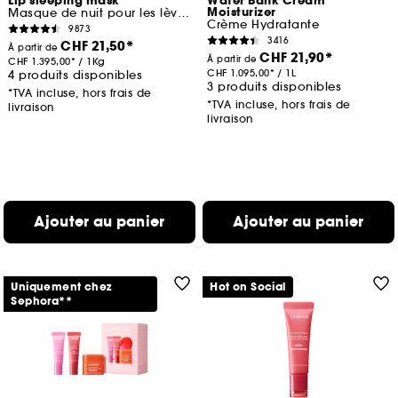
Lip sleeping mask
Water Bank Cream
Moisturizer
Masque de nuit pour les lèvres
Crème Hydratante
9873
3416
CHF 21,50
À partir de
CHF 21,90
À partir de
CHF 1.395,00
/
1Kg
CHF 1.095,00
/
1L
4 produits disponibles
3 produits disponibles
*TVA incluse, hors frais de
*TVA incluse, hors frais de
livraison
livraison
Ajouter au panier
Ajouter au panier
Uniquement chez
Hot on Social
Sephora**