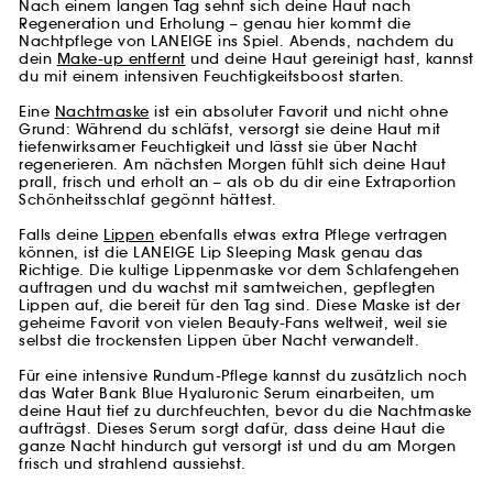
Nach einem langen Tag sehnt sich deine Haut nach
Regeneration und Erholung – genau hier kommt die
Nachtpflege von LANEIGE ins Spiel. Abends, nachdem du
dein
Make-up entfernt
und deine Haut gereinigt hast, kannst
du mit einem intensiven Feuchtigkeitsboost starten.
Eine
Nachtmaske
ist ein absoluter Favorit und nicht ohne
Grund: Während du schläfst, versorgt sie deine Haut mit
tiefenwirksamer Feuchtigkeit und lässt sie über Nacht
regenerieren. Am nächsten Morgen fühlt sich deine Haut
prall, frisch und erholt an – als ob du dir eine Extraportion
Schönheitsschlaf gegönnt hättest.
Falls deine
Lippen
ebenfalls etwas extra Pflege vertragen
können, ist die LANEIGE Lip Sleeping Mask genau das
Richtige. Die kultige Lippenmaske vor dem Schlafengehen
auftragen und du wachst mit samtweichen, gepflegten
Lippen auf, die bereit für den Tag sind. Diese Maske ist der
geheime Favorit von vielen Beauty-Fans weltweit, weil sie
selbst die trockensten Lippen über Nacht verwandelt.
Für eine intensive Rundum-Pflege kannst du zusätzlich noch
das Water Bank Blue Hyaluronic Serum einarbeiten, um
deine Haut tief zu durchfeuchten, bevor du die Nachtmaske
aufträgst. Dieses Serum sorgt dafür, dass deine Haut die
ganze Nacht hindurch gut versorgt ist und du am Morgen
frisch und strahlend aussiehst.