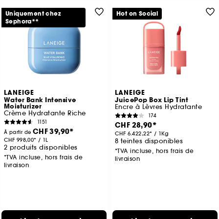
Uniquement chez
Hot on Social
Sephora**
LANEIGE
LANEIGE
Water Bank Intensive
JuicePop Box Lip Tint
Moisturizer
Encre à Lèvres Hydratante
Crème Hydratante Riche
174
1151
CHF 28,90
CHF 39,90
À partir de
CHF 6.422,22
/
1Kg
CHF 998,00
/
1L
8 teintes disponibles
2 produits disponibles
*TVA incluse, hors frais de
*TVA incluse, hors frais de
livraison
livraison