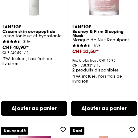
LANEIGE
LANEIGE
Cream skin cerapeptide
Bouncy & Firm Sleeping
Mask
lotion tonique et hydratante
Masque de Nuit Repulpant & Raffermissant
2116
1759
CHF 40,90
CHF 33,50
CHF 240,59
/
1L
*TVA incluse, hors frais de
Prix le plus bas : CHF 40,90
livraison
CHF 558,33
/
1L
2 produits disponibles
*TVA incluse, hors frais de
livraison
Ajouter au panier
Ajouter au panier
Nouveauté
Deal