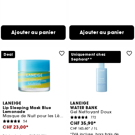
Ajouter au panier
Ajouter au panier
Deal
Uniquement chez
Sephora**
LANEIGE
LANEIGE
Lip Sleeping Mask Blue
WATER BANK
Lemonade
Gel Nettoyant Doux
Masque de Nuit pour les Lèvres Edition Limitée
772
54
CHF 35,90
CHF 23,00
CHF 143,60
/
1L
*TVA incluse, hors frais de