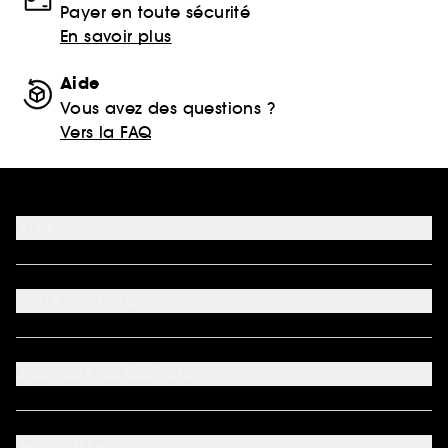
Payer en toute sécurité
En savoir plus
Aide
Vous avez des questions ?
Vers la FAQ
Aide
FAQ
Nous contacter
Votre Sephora
Conditions de livraisons
Retourner un produit
Mon compte
Moyens de paiement acceptés
Préférence cookies
À propos de Sephora
Découvrir Sephora
Carrière
Actualités