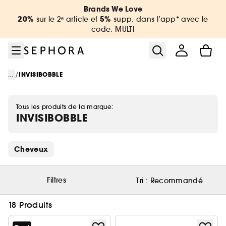
Aller au menu
Aller au contenu principal
Aller au pied de page
Brands We Love
20%
5%
sur le 2ᵉ article et
supp. dans l’app* avec le
code: MULTI
/
...
INVISIBOBBLE
Tous les produits de la marque:
INVISIBOBBLE
Ignorer les liens rapides
Cheveux
Filtres
Tri :
Recommandé
18 Produits