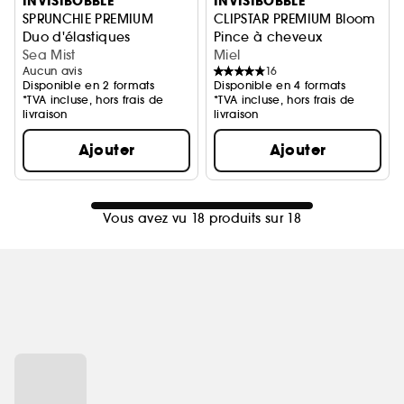
INVISIBOBBLE
INVISIBOBBLE
SPRUNCHIE PREMIUM
CLIPSTAR PREMIUM Bloom
Duo d'élastiques
Pince à cheveux
Sea Mist
Miel
Aucun avis
16
Disponible en 2 formats
Disponible en 4 formats
*TVA incluse, hors frais de
*TVA incluse, hors frais de
livraison
livraison
Ajouter
Ajouter
Vous avez vu 18 produits sur 18