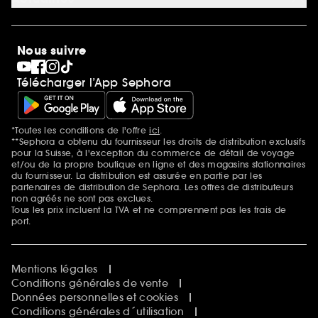
Magasins
Sephora Stands
SEPHORA Prize
10 ans de beauté en suisse
Nous suivre
Clean at Sephora
Pride
Télécharger l’App Sephora
*Toutes les conditions de l'offre
ici
.
Mentions additionnelles
**Sephora a obtenu du fournisseur les droits de distribution exclusifs
pour la Suisse, à l'exception du commerce de détail de voyage
et/ou de la propre boutique en ligne et des magasins stationnaires
du fournisseur. La distribution est assurée en partie par les
partenaires de distribution de Sephora. Les offres de distributeurs
non agréés ne sont pas exclues.
Tous les prix incluent la TVA et ne comprennent pas les frais de
port.
Mentions légales
Conditions générales de vente
Données personnelles et cookies
Conditions générales d´utilisation