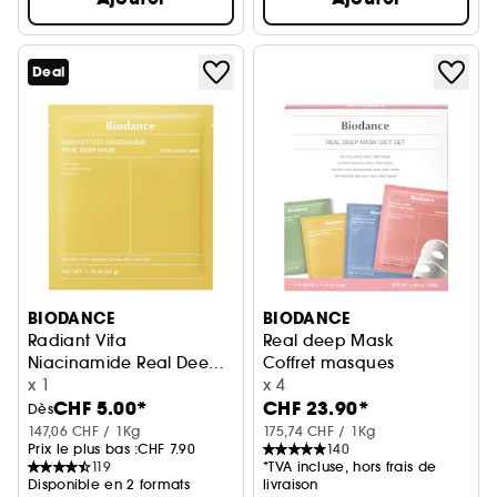
Deal
BIODANCE
BIODANCE
Radiant Vita
Real deep Mask
Niacinamide Real Deep
Coffret masques
Mask – Masque
x 1
x 4
CHF 5.00*
CHF 23.90*
illuminateur et unifiant
Dès
147,06 CHF / 1Kg
175,74 CHF / 1Kg
Prix le plus bas :
CHF 7.90
140
119
*TVA incluse, hors frais de
Disponible en 2 formats
livraison