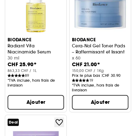
BIODANCE
BIODANCE
Radiant Vita
Cera-Nol Gel Toner Pads
Niacinamide Serum
– Raffermissant et lissant
Sérum illuminateur et unifiant
30 ml
x 60
CHF 25.90*
CHF 21.00*
863,33 CHF / 1L
150,00 CHF / 1Kg
89
Prix le plus bas :
CHF 30.90
*TVA incluse, hors frais de
19
livraison
*TVA incluse, hors frais de
livraison
Ajouter
Ajouter
Deal