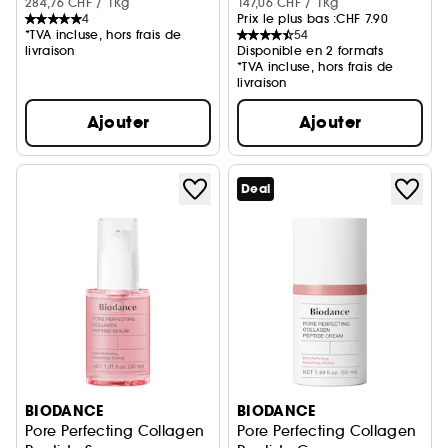
284,76 CHF / 1Kg
147,06 CHF / 1Kg
4
Prix le plus bas :
CHF 7.90
*TVA incluse, hors frais de
54
livraison
Disponible en 2 formats
*TVA incluse, hors frais de
livraison
Ajouter
Ajouter
Deal
BIODANCE
BIODANCE
Pore Perfecting Collagen
Pore Perfecting Collagen