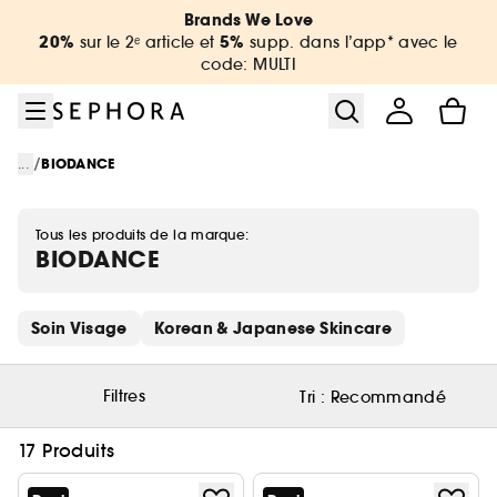
Aller au menu
Aller au contenu principal
Aller au pied de page
Brands We Love
20%
5%
sur le 2ᵉ article et
supp. dans l’app* avec le
code: MULTI
/
...
BIODANCE
Tous les produits de la marque:
BIODANCE
Ignorer les liens rapides
Soin Visage
Korean & Japanese Skincare
Filtres
Tri :
Recommandé
17 Produits