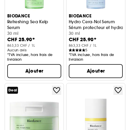
BIODANCE
BIODANCE
Refreshing Sea Kelp
Hydro Cera-Nol Serum
Serum
Sérum protecteur et hydratat
Sérum apaisant et rééquilibrant
30 ml
30 ml
CHF 25.90*
CHF 25.90*
863,33 CHF / 1L
863,33 CHF / 1L
Aucun avis
5
*TVA incluse, hors frais de
*TVA incluse, hors frais de
livraison
livraison
Ajouter
Ajouter
Deal