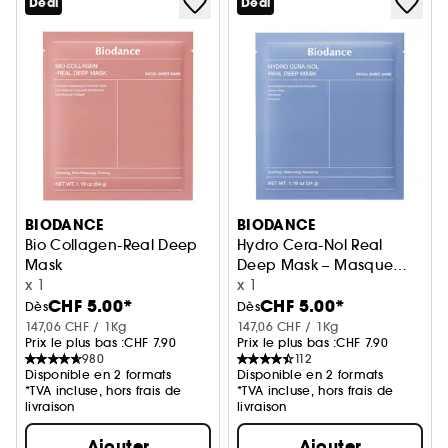
Deal
Deal
BIODANCE
BIODANCE
Bio Collagen-Real Deep
Hydro Cera-Nol Real
Mask
Deep Mask – Masque
Masque hydratant et raffermissant
x 1
apaisant et renforçant
x 1
CHF 5.00*
CHF 5.00*
Dès
Dès
147,06 CHF / 1Kg
147,06 CHF / 1Kg
Prix le plus bas :
CHF 7.90
Prix le plus bas :
CHF 7.90
980
112
Disponible en 2 formats
Disponible en 2 formats
*TVA incluse, hors frais de
*TVA incluse, hors frais de
livraison
livraison
Ajouter
Ajouter