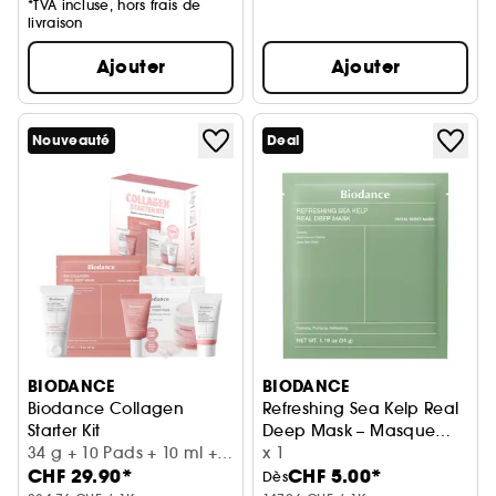
*TVA incluse, hors frais de
livraison
Ajouter
Ajouter
Nouveauté
Deal
BIODANCE
BIODANCE
Biodance Collagen
Refreshing Sea Kelp Real
Starter Kit
Deep Mask – Masque
Coffret Hydratant & Raffermissant
34 g + 10 Pads + 10 ml +
apaisant et purifiant
x 1
CHF 29.90*
CHF 5.00*
10 ml + 20 ml
Dès