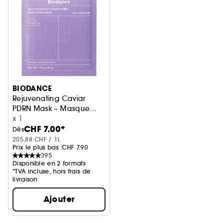
BIODANCE
Rejuvenating Caviar
PDRN Mask – Masque
régénérant caviar &
x 1
CHF 7.00*
PDRN
Dès
205,88 CHF / 1L
Prix le plus bas :
CHF 7.90
395
Disponible en 2 formats
*TVA incluse, hors frais de
livraison
Ajouter