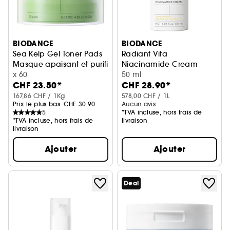
BIODANCE
BIODANCE
Sea Kelp Gel Toner Pads
Radiant Vita
Masque apaisant et purifiant
Niacinamide Cream
x 60
Crème illuminatrice et unifia
50 ml
CHF 23.50*
CHF 28.90*
167,86 CHF / 1Kg
578,00 CHF / 1L
Prix le plus bas :
CHF 30.90
Aucun avis
5
*TVA incluse, hors frais de
*TVA incluse, hors frais de
livraison
livraison
Ajouter
Ajouter
Deal