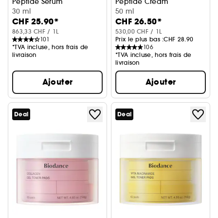
Peptide Serum
Peptide Cream
Sérum affinant et resserant les pores
30 ml
Crème hydratante et rafferm
50 ml
CHF 25.90*
CHF 26.50*
863,33 CHF / 1L
530,00 CHF / 1L
101
Prix le plus bas :
CHF 28.90
*TVA incluse, hors frais de
106
livraison
*TVA incluse, hors frais de
livraison
Ajouter
Ajouter
Deal
Deal