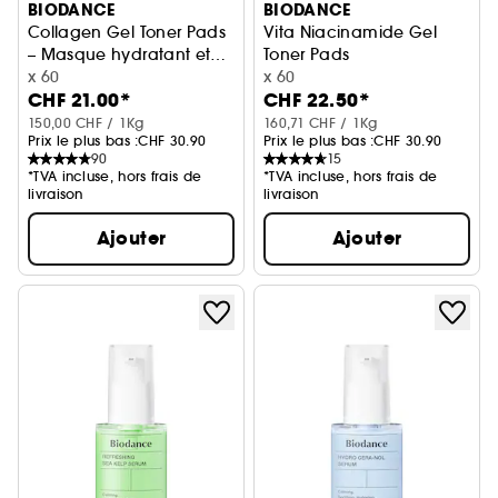
BIODANCE
BIODANCE
Collagen Gel Toner Pads
Vita Niacinamide Gel
– Masque hydratant et
Toner Pads
apaisant
x 60
Masque illuminateur et unifia
x 60
CHF 21.00*
CHF 22.50*
150,00 CHF / 1Kg
160,71 CHF / 1Kg
Prix le plus bas :
CHF 30.90
Prix le plus bas :
CHF 30.90
90
15
*TVA incluse, hors frais de
*TVA incluse, hors frais de
livraison
livraison
Ajouter
Ajouter