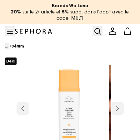
Aller au menu
Aller au contenu principal
Aller au pied de page
Brands We Love
20%
5%
sur le 2ᵉ article et
supp. dans l’app* avec le
code: MULTI
/
...
Sérum
Deal