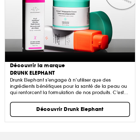
Découvrir la marque
DRUNK ELEPHANT
Drunk Elephant s’engage à n’utiliser que des
ingrédients bénéfiques pour la santé de la peau ou
qui renforcent la formulation de nos produits. C’est
pourquoi nous nous concentrons sur des niveaux de
pH sains, des formulations adaptées à chaque
Découvrir Drunk Elephant
peau, avec une petite structure moléculaire
facilement assimilée et des ingrédients actifs
efficaces qui soutiennent et maintiennent
également le manteau acide de la peau. Tous nos
produits sont conçus pour être mélangés entre eux –