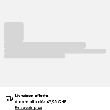
ce que nous appelons faire un smoothie – afin de
révéler tout l’éclat et la santé de la peau.
Livraison offerte
à domicile dès 49,95 CHF
En savoir plus