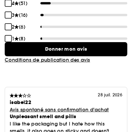
4
(51)
3
(16)
2
(6)
1
(8)
Donner mon avis
Conditions de publication des avis
28 juil. 2026
isabel22
Avis spontané sans confirmation d'achat
Unpleasant smell and pills
I like the packaging but I hate how this
smells, it also goes on sticky and doesn't