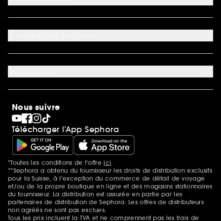
Conditions de livraisons
Retourner un produit
Mon compte
Moyens de paiement acceptés
Préférence cookies
À propos de Sephora
Découvrir Sephora
Carrière
Actualités
Magasins
Sephora Stands
SEPHORA Prize
10 ans de beauté en suisse
Nous suivre
Clean at Sephora
Pride
Télécharger l’App Sephora
*Toutes les conditions de l'offre
ici
.
Mentions additionnelles
**Sephora a obtenu du fournisseur les droits de distribution exclusifs
pour la Suisse, à l'exception du commerce de détail de voyage
et/ou de la propre boutique en ligne et des magasins stationnaires
du fournisseur. La distribution est assurée en partie par les
partenaires de distribution de Sephora. Les offres de distributeurs
non agréés ne sont pas exclues.
Tous les prix incluent la TVA et ne comprennent pas les frais de