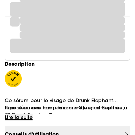
Description
Ce sérum pour le visage de Drunk Elephant
repose sur une formulation unique, concentrée à
Pour découvrir nos partis-pris Clean at Sephora,
10 % en vitamine C.
cliquez
ici
Lire la suite
Ce puissant antioxydant en fait un sérum
Conseils d'utilisation