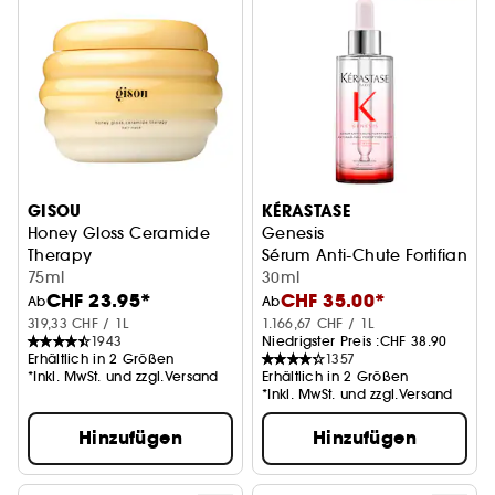
GISOU
KÉRASTASE
Honey Gloss Ceramide
Genesis
Therapy
Sérum Anti-Chute Fortifiant
Haarmaske
75ml
30ml
CHF 23.95*
CHF 35.00*
Ab
Ab
319,33 CHF / 1L
1.166,67 CHF / 1L
1943
Niedrigster Preis :
CHF 38.90
Erhältlich in 2 Größen
1357
*Inkl. MwSt. und zzgl.Versand
Erhältlich in 2 Größen
*Inkl. MwSt. und zzgl.Versand
Hinzufügen
Hinzufügen