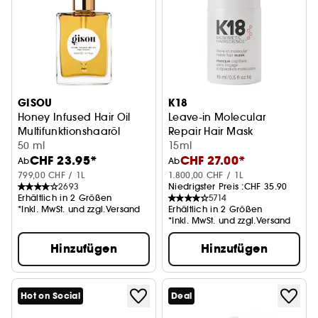
GISOU
K18
Honey Infused Hair Oil
Leave-in Molecular
Multifunktionshaaröl
Repair Hair Mask
50 ml
Pflege für geschädigtes Haar
15ml
CHF 23.95*
CHF 27.00*
Ab
Ab
799,00 CHF / 1L
1.800,00 CHF / 1L
2693
Niedrigster Preis :
CHF 35.90
Erhältlich in 2 Größen
5714
*Inkl. MwSt. und zzgl.Versand
Erhältlich in 2 Größen
*Inkl. MwSt. und zzgl.Versand
Hinzufügen
Hinzufügen
Hot on Social
Deal