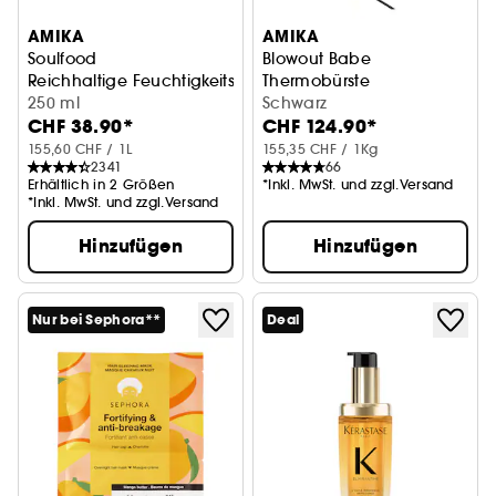
AMIKA
AMIKA
Soulfood
Blowout Babe
Reichhaltige Feuchtigkeitsmaske
Thermobürste
250 ml
Schwarz
CHF 38.90*
CHF 124.90*
155,60 CHF / 1L
155,35 CHF / 1Kg
2341
66
Erhältlich in 2 Größen
*Inkl. MwSt. und zzgl.Versand
*Inkl. MwSt. und zzgl.Versand
Hinzufügen
Hinzufügen
Nur bei Sephora**
Deal