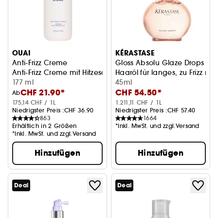
OUAI
KÉRASTASE
Anti-Frizz Creme
Gloss Absolu Glaze Drops
Anti-Frizz Creme mit Hitzeschutz
Haaröl für langes, zu Frizz n
177 ml
45ml
CHF 21.90*
CHF 54.50*
Ab
175,14 CHF / 1L
1.211,11 CHF / 1L
Niedrigster Preis :
CHF 36.90
Niedrigster Preis :
CHF 57.40
863
1664
Erhältlich in 2 Größen
*Inkl. MwSt. und zzgl.Versand
*Inkl. MwSt. und zzgl.Versand
Hinzufügen
Hinzufügen
Deal
Deal