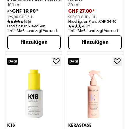
100 ml
30 ml
CHF 19.90*
CHF 27.00*
Ab
199,00 CHF / 1L
900,00 CHF / 1L
1516
Niedrigster Preis :
CHF 34.40
Erhältlich in 2 Größen
3121
*Inkl. MwSt. und zzgl.Versand
*Inkl. MwSt. und zzgl.Versand
Hinzufügen
Hinzufügen
Deal
Deal
K18
KÉRASTASE