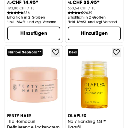
CHF 14.95*
CHF 35.95*
Ab
Ab
193,00 CHF / 1L
653,64 CHF / 1L
886
2639
Erhältlich in 2 Größen
Erhältlich in 2 Größen
*Inkl. MwSt. und zzgl.Versand
*Inkl. MwSt. und zzgl.Versand
Hinzufügen
Hinzufügen
Nur bei Sephora**
Deal
FENTY HAIR
OLAPLEX
The Homecurl
No.7 Bonding Oil™
Definierende Lockencreme
Haaröl