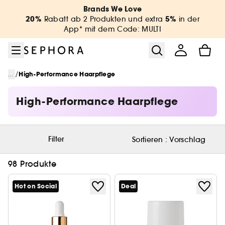
Zum Menü
Zum Hauptinhalt
Zur Fußzeile
Brands We Love
20%
5%
Rabatt ab 2 Produkten und extra
in der
App* mit dem Code: MULTI
/
...
High-Performance Haarpflege
High-Performance Haarpflege
Filter
Sortieren :
Vorschlag
98 Produkte
Hot on Social
Deal