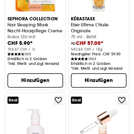
SEPHORA COLLECTION
KÉRASTASE
Hair Sleeping Mask
Elixir Ultime L'Huile
Nacht-Haarpflege Creme-Maske + Haube
Originale
Kokos (30 ml)
Nachfüllbar
75 ml - Refill
CHF 5.90*
CHF 57.00*
Ab
196,67 CHF / 1L
542,86 CHF / 1Kg
360
Niedrigster Preis :
CHF 59.90
Erhältlich in 2 Größen
1463
*Inkl. MwSt. und zzgl.Versand
Erhältlich in 2 Größen
*Inkl. MwSt. und zzgl.Versand
Hinzufügen
Hinzufügen
Deal
Deal