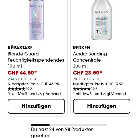
KÉRASTASE
REDKEN
Blonde Guard
Acidic Bonding
Feuchtigkeitsspendendes Schutzschild Leave-in
Concentrate
190 ml
Shampoo
300 ml
CHF 44.50*
CHF 23.50*
234,21 CHF / 1L
78,33 CHF / 1L
Niedrigster Preis :
CHF 46.90
Niedrigster Preis :
CHF 37.90
292
323
*Inkl. MwSt. und zzgl.Versand
*Inkl. MwSt. und zzgl.Versand
Hinzufügen
Hinzufügen
Du hast 24 von 98 Produkten
gesehen.