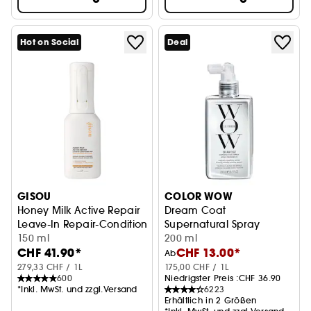
Hot on Social
Deal
GISOU
COLOR WOW
Honey Milk Active Repair
Dream Coat
Leave-In Repair-Conditioner Mist
Supernatural Spray
150 ml
200 ml
CHF 41.90*
CHF 13.00*
Ab
279,33 CHF / 1L
175,00 CHF / 1L
600
Niedrigster Preis :
CHF 36.90
*Inkl. MwSt. und zzgl.Versand
6223
Erhältlich in 2 Größen