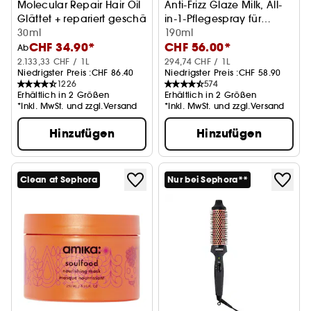
Molecular Repair Hair Oil
Anti-Frizz Glaze Milk, All-
Glättet + repariert geschädigtes Haar
in-1-Pflegespray für
30ml
langes, zu Frizz
190ml
CHF 34.90*
CHF 56.00*
neigendes Haar
Ab
2.133,33 CHF / 1L
294,74 CHF / 1L
Niedrigster Preis :
CHF 86.40
Niedrigster Preis :
CHF 58.90
1226
574
Erhältlich in 2 Größen
Erhältlich in 2 Größen
*Inkl. MwSt. und zzgl.Versand
*Inkl. MwSt. und zzgl.Versand
Hinzufügen
Hinzufügen
Clean at Sephora
Nur bei Sephora**