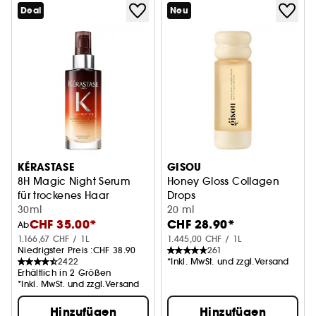
Deal
Neu
KÉRASTASE
GISOU
8H Magic Night Serum
Honey Gloss Collagen
für trockenes Haar
Drops
30ml
Haaröl mit Honig und Kollag
20 ml
CHF 35.00*
CHF 28.90*
Ab
1.166,67 CHF / 1L
1.445,00 CHF / 1L
Niedrigster Preis :
CHF 38.90
261
2422
*Inkl. MwSt. und zzgl.Versand
Erhältlich in 2 Größen
*Inkl. MwSt. und zzgl.Versand
Hinzufügen
Hinzufügen