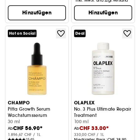
*Inkl. MwSt. und zzgl.Versand
Hinzufügen
Hinzufügen
Hot on Social
Deal
CHAMPO
OLAPLEX
Pitta Growth Serum
No. 3 Plus Ultimate Repair
Wachstumsserum
Treatment
30 ml
Reparierende Pflege für ges
100 ml
CHF 56.90*
CHF 33.00*
Ab
Ab
1.896,67 CHF / 1L
330,00 CHF / 1L
1545
Niedrigster Preis :
CHF 38.90