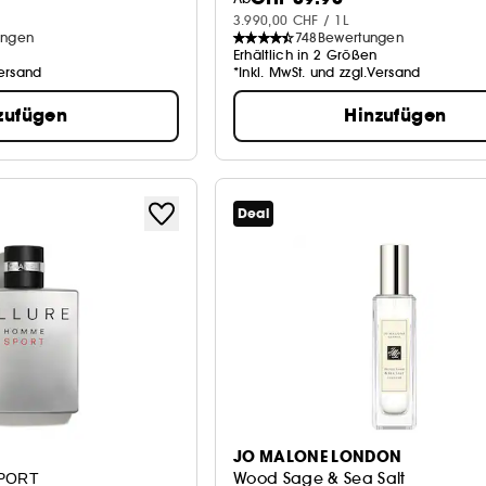
3.990,00 CHF / 1L
ungen
748
Bewertungen
Erhältlich in 2 Größen
Versand
*Inkl. MwSt. und zzgl.Versand
zufügen
Hinzufügen
Deal
JO MALONE LONDON
Wood Sage & Sea Salt
PORT