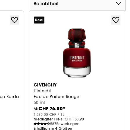
Beliebtheit
Deal
GIVENCHY
L'Interdit
von Kardamom, Lavendel & Iris
Eau de Parfum Rouge
50 ml
CHF 76.50*
Ab
1.530,00 CHF / 1L
Niedrigster Preis :
CHF 150.90
587
Bewertungen
Erhältlich in 4 Größen