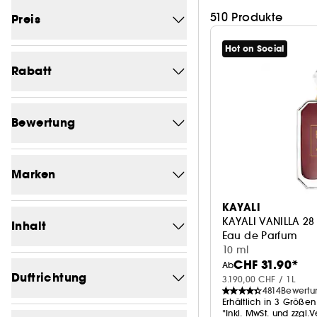
510 Produkte
Preis
Hot on Social
Von (CHF)
Bis (CHF)
Rabatt
-0
92
Bewertung
-1
1
1/5
383
-4.3
1
Marken
2/5
382
-4.7
2
KAYALI
Eine Marke suchen
3/5
382
KAYALI VANILLA 28
-4.8
Inhalt
6
Eau de Parfum
4/5
363
10 ml
-4.9
12
CHF 31.90*
51 - 100 ml
Ab
345
CHANEL
42
5/5
Duftrichtung
19
-05%
3.190,00 CHF / 1L
13
4814
Bewertu
≤50 ml
314
DIOR
35
Erhältlich in 3 Größen
-5.1
11
*Inkl. MwSt. und zzgl.