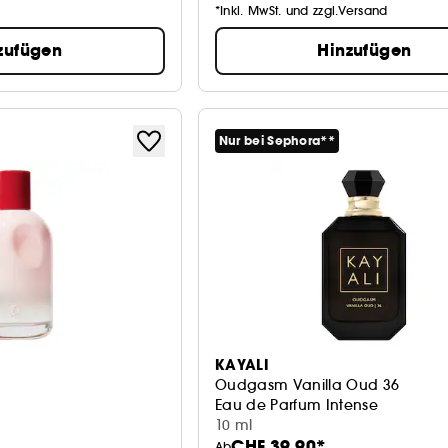
*Inkl. MwSt. und zzgl.Versand
zufügen
Hinzufügen
Nur bei Sephora**
KAYALI
Oudgasm Vanilla Oud 36
Eau de Parfum Intense
10 ml
CHF 39.90*
Ab