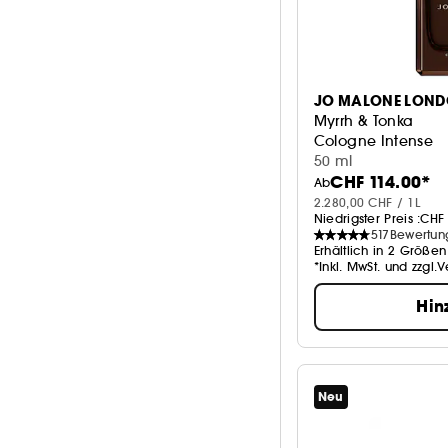
JO MALONE LON
Myrrh & Tonka
Cologne Intense
50 ml
CHF 114.00*
Ab
2.280,00 CHF / 1L
Niedrigster Preis :
CHF 
517
Bewertun
Erhältlich in 2 Größen
*Inkl. MwSt. und zzgl.
Hin
Neu