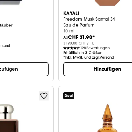
KAYALI
Freedom Musk Santal 34
Eau de Parfum
täuber
10 ml
CHF 31.90*
Ab
3.190,00 CHF / 1L
ersand
128
Bewertungen
Erhältlich in 3 Größen
*Inkl. MwSt. und zzgl.Versand
Hinzufügen
zufügen
Deal