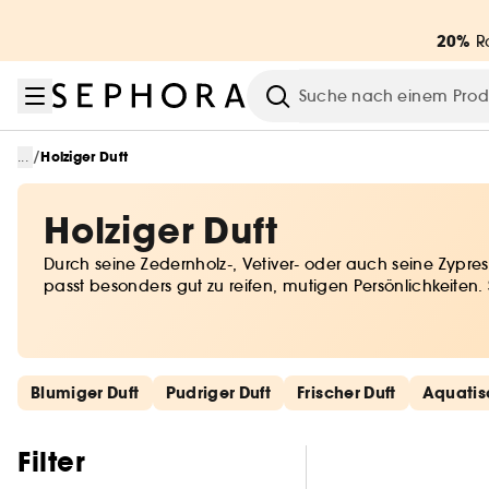
Zum Menü
Zum Hauptinhalt
Zur Fußzeile
20%
Ra
Suche
/
...
Holziger Duft
Holziger Duft
Durch seine Zedernholz-, Vetiver- oder auch seine Zypr
passt besonders gut zu reifen, mutigen Persönlichkeiten
Parfümeuren kreiert wurden.
Schnelllinks überspringen
Blumiger Duft
Pudriger Duft
Frischer Duft
Aquatis
Filter überspringen
Filter