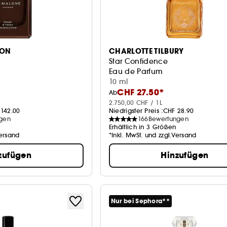
DON
CHARLOTTE TILBURY
Star Confidence
Eau de Parfum
10 ml
CHF 27.50*
Ab
2.750,00 CHF / 1L
142.00
Niedrigster Preis :
CHF 28.90
gen
166
Bewertungen
Erhältlich in 3 Größen
Versand
*Inkl. MwSt. und zzgl.Versand
zufügen
Hinzufügen
Nur bei Sephora**