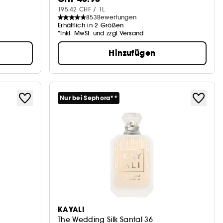
195,42 CHF / 1L
853
Bewertungen
Erhältlich in 2 Größen
*Inkl. MwSt. und zzgl.Versand
Hinzufügen
Nur bei Sephora**
KAYALI
The Wedding Silk Santal 36