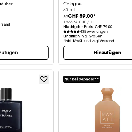
Cologne
stäuber
30 ml
CHF 59.00*
Ab
1.966,67 CHF / 1L
ersand
Niedrigster Preis :
CHF 79.00
43
Bewertungen
Erhältlich in 2 Größen
*Inkl. MwSt. und zzgl.Versand
Hinzufügen
zufügen
Nur bei Sephora**