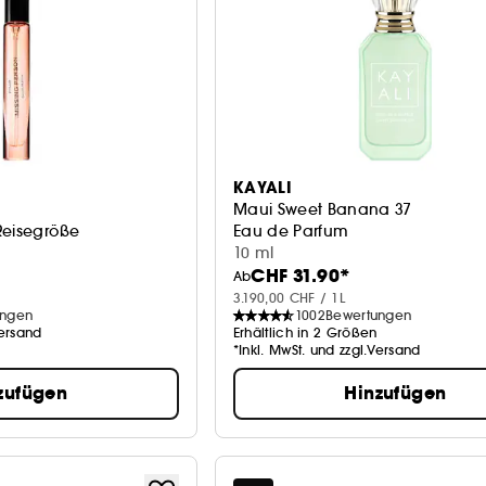
KAYALI
Maui Sweet Banana 37
Reisegröße
Eau de Parfum
10 ml
CHF 31.90*
Ab
3.190,00 CHF / 1L
ungen
1002
Bewertungen
Versand
Erhältlich in 2 Größen
*Inkl. MwSt. und zzgl.Versand
zufügen
Hinzufügen