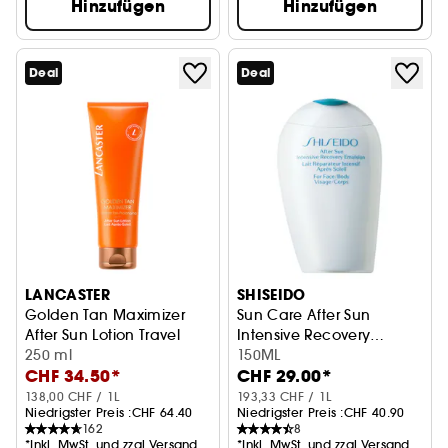
Hinzufügen
Hinzufügen
Deal
Deal
LANCASTER
SHISEIDO
Golden Tan Maximizer
Sun Care After Sun
After Sun Lotion Travel
Intensive Recovery
250 ml
Emulsion
150ML
CHF 34.50*
CHF 29.00*
138,00 CHF / 1L
193,33 CHF / 1L
Niedrigster Preis :
CHF 64.40
Niedrigster Preis :
CHF 40.90
162
8
*Inkl. MwSt. und zzgl.Versand
*Inkl. MwSt. und zzgl.Versand