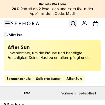
Zum Menü
Zum Hauptinhalt
Zur Fußzeile
Brands We Love
20%
5%
Rabatt ab 2 Produkten und extra
in der
App* mit dem Code: MULTI
/
...
After Sun
After Sun
Unverzichtbar, um die Bräune und benötigte
Feuchtigkeit Deiner Haut zu erhalten, pflegt und
erfrischt eine After-Sun Pflege nach einem langen
Tag in der Sonne. Gezielte Wirkstoffe erhalten die
Bräunung, beugen der Hautalterung vor und
rehydrieren vollständig. Sephora vereint die
Schnelllinks überspringen
Sonnenschutz
Selbstbräuner
After Sun
effektivsten After-Sun-Cremes, die großzügig
angewendet werden können!
Filter
Sortieren :
Beliebtheit
5 Produkte