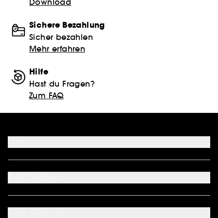
Download
Sichere Bezahlung
Sicher bezahlen
Mehr erfahren
Hilfe
Hast du Fragen?
Zum FAQ
Hilfe
FAQ
Kontakt
Dein Sephora
Lieferbedingungen
Retouren und Umtausch
Mein Konto
Zahlungsmethoden
Cookie Einstellungen
Über Sephora