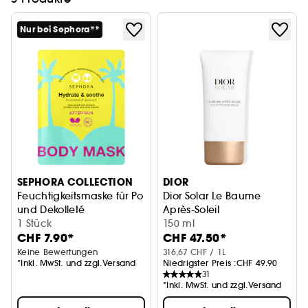
Nur bei Sephora**
SEPHORA COLLECTION
DIOR
Feuchtigkeitsmaske für Po
Dior Solar Le Baume
und Dekolleté
Après-Soleil
After-Sun Maske für den Körper
1 Stück
150 ml
CHF 7.90*
CHF 47.50*
Keine Bewertungen
316,67 CHF / 1L
*Inkl. MwSt. und zzgl.Versand
Niedrigster Preis :
CHF 49.90
31
*Inkl. MwSt. und zzgl.Versand