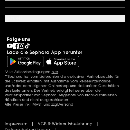
Über uns
Karriere
Aktuell
Stores
Sephora Stands
SEPHORA Prize
10 Jahre Beauty in der Schweiz
Folge uns
Clean at Sephora
Pride
Lade die Sephora App herunter
*Alle Aktionsbedingungen
hier
.
Zusätzlich Erwähnungen
**Sephora hat vom Lieferanten die exklusiven Vertriebsrechte für
die Schweiz erhalten, mit Ausnahme vom Reiseeinzelhandel
und/oder dem eigenen Onlineshop und stationären Geschäften
des Lieferanten. Der Vertrieb erfolgt teilweise über die
Vertriebspartner von Sephora. Angebote von nicht-autorisierten
Händlern sind nicht ausgeschlossen.
Alle Preise inkl. MwSt. und zzgl.Versand
Impressum
AGB & Widerrufsbelehrung
Datenschutzerklärung