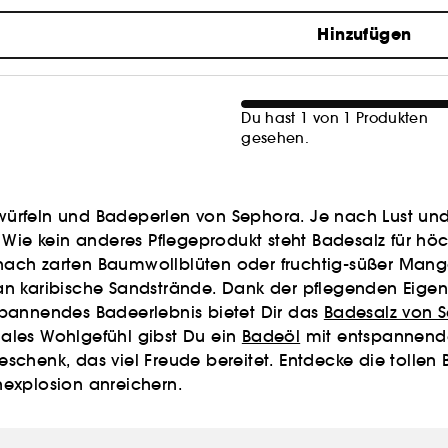
Hinzufügen
Du hast 1 von 1 Produkten
gesehen.
ürfeln und Badeperlen von Sephora. Je nach Lust und 
 Wie kein anderes Pflegeprodukt steht Badesalz für h
 nach zarten Baumwollblüten oder fruchtig-süßer Mang
an karibische Sandstrände. Dank der pflegenden Eige
spannendes Badeerlebnis bietet Dir das
Badesalz von S
imales Wohlgefühl gibst Du ein
Badeöl
mit entspannende
schenk, das viel Freude bereitet. Entdecke die tolle
nexplosion anreichern.