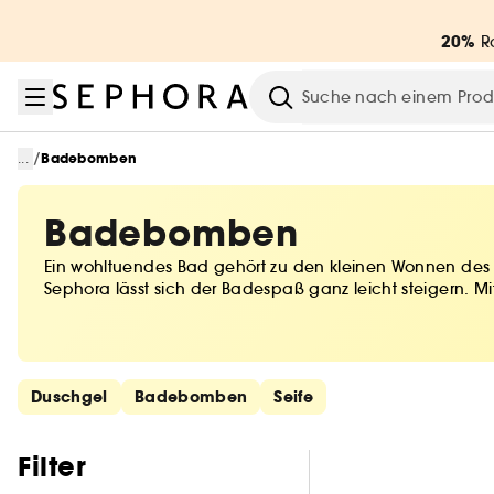
Zum Menü
Zum Hauptinhalt
Zur Fußzeile
20%
Ra
Suche
/
...
Badebomben
Badebomben
Ein wohltuendes Bad gehört zu den kleinen Wonnen des L
Sephora lässt sich der Badespaß ganz leicht steigern.
unvergessliches Badevergnügen.
Schnelllinks überspringen
Duschgel
Badebomben
Seife
Filter überspringen
Filter