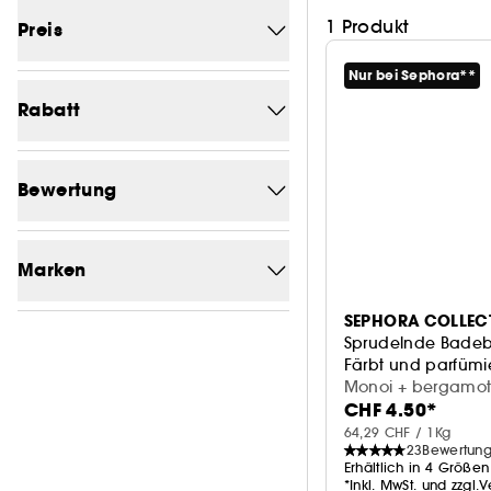
1 Produkt
Preis
Nur bei Sephora**
Von (CHF)
Bis (CHF)
Rabatt
-0
1
Bewertung
1/5
1
Marken
2/5
1
SEPHORA COLLEC
Eine Marke suchen
3/5
1
Sprudelnde Bad
Färbt und parfümi
4/5
1
Monoi + bergamot
CHF 4.50*
SEPHORA COLLECTION
1
64,29 CHF / 1Kg
23
Bewertun
Erhältlich in 4 Größen
*Inkl. MwSt. und zzgl.