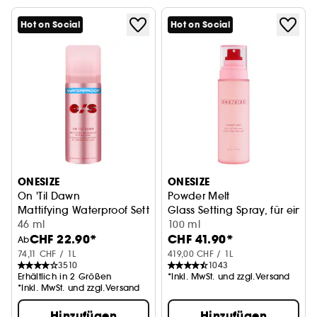
Hot on Social
Hot on Social
ONESIZE
ONESIZE
On 'Til Dawn
Powder Melt
Mattifying Waterproof Setting Spray, mattieredes Finish
Glass Setting Spray, für ein s
46 ml
100 ml
CHF 22.90*
CHF 41.90*
Ab
74,11 CHF / 1L
419,00 CHF / 1L
3510
1043
Erhältlich in 2 Größen
*Inkl. MwSt. und zzgl.Versand
*Inkl. MwSt. und zzgl.Versand
Hinzufügen
Hinzufügen