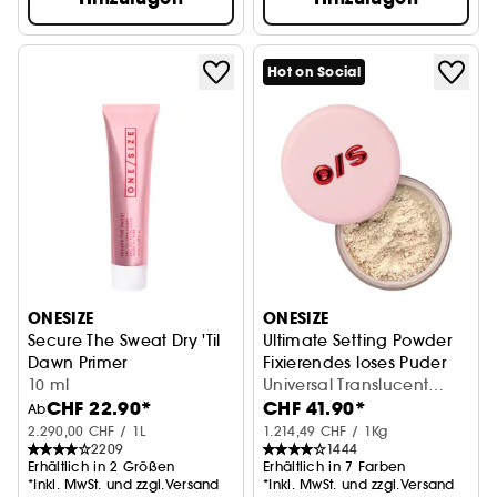
Hot on Social
ONESIZE
ONESIZE
Secure The Sweat Dry 'Til
Ultimate Setting Powder
Dawn Primer
Fixierendes loses Puder
Wasserfest & mattierend
10 ml
Universal Translucent
CHF 22.90*
CHF 41.90*
(34.5g)
Ab
2.290,00 CHF / 1L
1.214,49 CHF / 1Kg
2209
1444
Erhältlich in 2 Größen
Erhältlich in 7 Farben
*Inkl. MwSt. und zzgl.Versand
*Inkl. MwSt. und zzgl.Versand