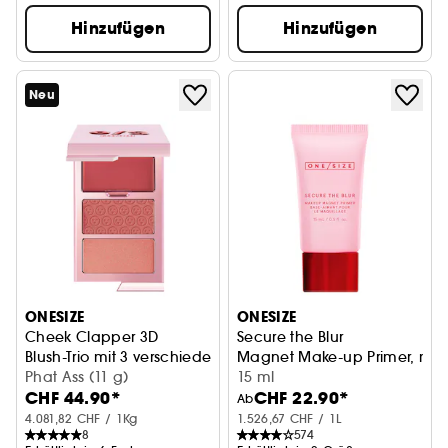
Hinzufügen
Hinzufügen
Neu
ONESIZE
ONESIZE
Cheek Clapper 3D
Secure the Blur
Blush-Trio mit 3 verschiedenen Texturen
Magnet Make-up Primer, mit S
Phat Ass (11 g)
15 ml
CHF 44.90*
CHF 22.90*
Ab
4.081,82 CHF / 1Kg
1.526,67 CHF / 1L
8
574