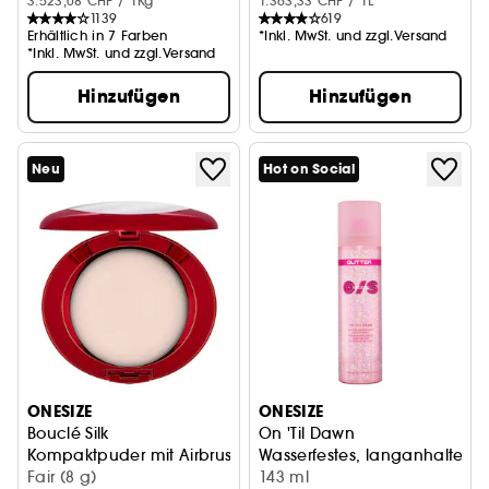
3.523,08 CHF / 1Kg
1.363,33 CHF / 1L
1139
619
Erhältlich in 7 Farben
*Inkl. MwSt. und zzgl.Versand
*Inkl. MwSt. und zzgl.Versand
Hinzufügen
Hinzufügen
Neu
Hot on Social
ONESIZE
ONESIZE
Bouclé Silk
On 'Til Dawn
Kompaktpuder mit Airbrush-Finish
Wasserfestes, langanhaltendes
Fair (8 g)
143 ml