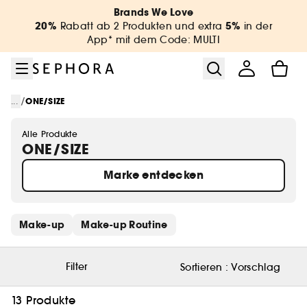
Zum Menü
Zum Hauptinhalt
Zur Fußzeile
Brands We Love
20%
5%
Rabatt ab 2 Produkten und extra
in der
App* mit dem Code: MULTI
/
...
ONE/SIZE
Alle Produkte
ONE/SIZE
Marke entdecken
Schnelllinks überspringen
Make-up
Make-up Routine
Filter
Sortieren :
Vorschlag
13 Produkte