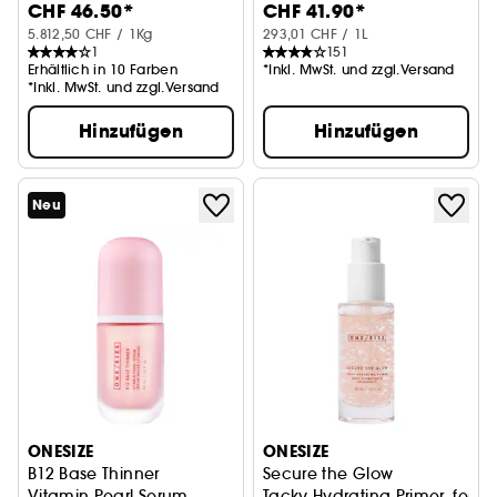
CHF 46.50*
CHF 41.90*
5.812,50 CHF / 1Kg
293,01 CHF / 1L
1
151
Erhältlich in 10 Farben
*Inkl. MwSt. und zzgl.Versand
*Inkl. MwSt. und zzgl.Versand
Hinzufügen
Hinzufügen
Neu
ONESIZE
ONESIZE
B12 Base Thinner
Secure the Glow
Vitamin Pearl Serum
Tacky Hydrating Primer, feuc