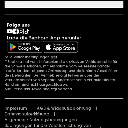
Karriere
Aktuell
Stores
Sephora Stands
SEPHORA Prize
10 Jahre Beauty in der Schweiz
Folge uns
Clean at Sephora
Pride
Lade die Sephora App herunter
*Alle Aktionsbedingungen
hier
.
Zusätzlich Erwähnungen
**Sephora hat vom Lieferanten die exklusiven Vertriebsrechte für
die Schweiz erhalten, mit Ausnahme vom Reiseeinzelhandel
und/oder dem eigenen Onlineshop und stationären Geschäften
des Lieferanten. Der Vertrieb erfolgt teilweise über die
Vertriebspartner von Sephora. Angebote von nicht-autorisierten
Händlern sind nicht ausgeschlossen.
Alle Preise inkl. MwSt. und zzgl.Versand
Impressum
AGB & Widerrufsbelehrung
Datenschutzerklärung
Allgemeine Nutzungsbedingungen
Bedingungen für die Veröffentlichung von