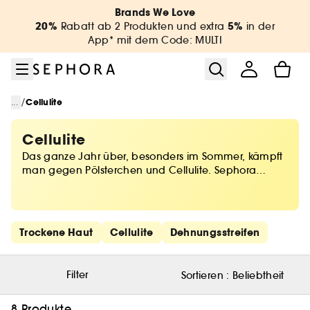
Zum Menü
Zum Hauptinhalt
Zur Fußzeile
Brands We Love
20%
5%
Rabatt ab 2 Produkten und extra
in der
App* mit dem Code: MULTI
/
...
Cellulite
Cellulite
Das ganze Jahr über, besonders im Sommer, kämpft
man gegen Pölsterchen und Cellulite. Sephora
macht diesen Kampf zum Wohlfühlerlebnis und
spendiert Dir Wellness-Momente. Schlankmachende
Pflege und wirkungsvolle straffende Creme hilft Dir,
Dich in Deinem Körper wohlzufühlen, indem sie Deine
Schnelllinks überspringen
Trockene Haut
Cellulite
Dehnungsstreifen
Haut strafft, sanft pflegt und die Durchblutung
anregt.
Filter
Sortieren :
Beliebtheit
8 Produkte