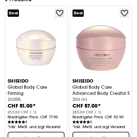
Deal
Deal
SHISEIDO
SHISEIDO
Global Body Care
Global Body Care
Firming
Advanced Body Creator Supe
Körpercreme
200ML
200 ml
CHF 51.00*
CHF 57.00*
255,00 CHF / 1L
285,00 CHF / 1L
Niedrigster Preis :
CHF 77.90
Niedrigster Preis :
CHF 92.90
4
4
*Inkl. MwSt. und zzgl.Versand
*Inkl. MwSt. und zzgl.Versand