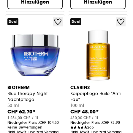
Hinzufügen
Hinzufügen
Deal
Deal
BIOTHERM
CLARINS
Blue Therapy Night
Körperpflege Huile "Anti
Nachtpflege
Eau"
Intensive Nachtcreme mit Anti-Falten-Effekt
50 ml
100 ml
CHF 62.70*
CHF 48.00*
1.254,00 CHF / 1L
480,00 CHF / 1L
Niedrigster Preis :
CHF 104.50
Niedrigster Preis :
CHF 72.90
Keine Bewertungen
265
*Inkl. MwSt. und zzgl.Versand
*Inkl. MwSt. und zzgl.Versand