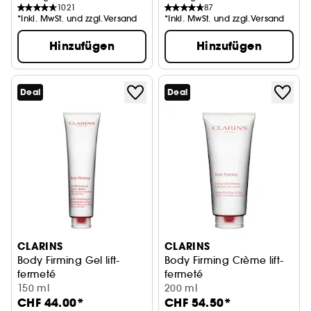
1021
87
*Inkl. MwSt. und zzgl.Versand
*Inkl. MwSt. und zzgl.Versand
Hinzufügen
Hinzufügen
Deal
Deal
CLARINS
CLARINS
Body Firming Gel lift-
Body Firming Crème lift-
fermeté
fermeté
Gel Creme
150 ml
Body Cream
200 ml
CHF 44.00*
CHF 54.50*