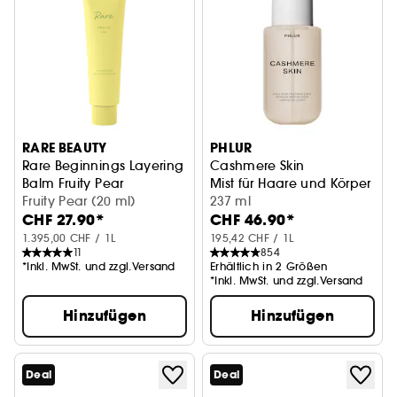
RARE BEAUTY
PHLUR
Rare Beginnings Layering
Cashmere Skin
Balm Fruity Pear
Mist für Haare und Körper
Parfum-Balsam
Fruity Pear (20 ml)
237 ml
CHF 27.90*
CHF 46.90*
1.395,00 CHF / 1L
195,42 CHF / 1L
11
854
*Inkl. MwSt. und zzgl.Versand
Erhältlich in 2 Größen
*Inkl. MwSt. und zzgl.Versand
Hinzufügen
Hinzufügen
Deal
Deal