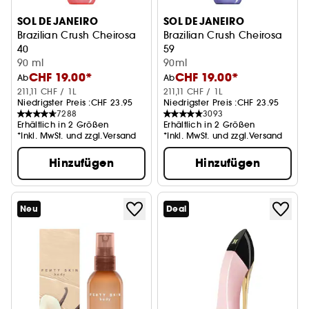
SOL DE JANEIRO
SOL DE JANEIRO
Brazilian Crush Cheirosa
Brazilian Crush Cheirosa
40
59
Mist für Körper und Haar
90 ml
Mist für Körper und Haar
90ml
CHF 19.00*
CHF 19.00*
Ab
Ab
211,11 CHF / 1L
211,11 CHF / 1L
Niedrigster Preis :
CHF 23.95
Niedrigster Preis :
CHF 23.95
7288
3093
Erhältlich in 2 Größen
Erhältlich in 2 Größen
*Inkl. MwSt. und zzgl.Versand
*Inkl. MwSt. und zzgl.Versand
Hinzufügen
Hinzufügen
Neu
Deal