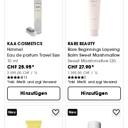
KAA COSMETICS
RARE BEAUTY
Himmel
Rare Beginnings Layering
Eau de parfum Travel Size
Balm Sweet Marshmallow
10 ml
Parfum-Balsam
Sweet Marshmallow (20
CHF 25.95*
CHF 27.90*
ml)
2.595,00 CHF / 1L
1.395,00 CHF / 1L
13
2
*Inkl. MwSt. und zzgl.Versand
*Inkl. MwSt. und zzgl.Versand
Hinzufügen
Hinzufügen
Neu
Neu