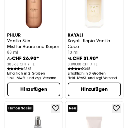
PHLUR
KAYALI
Vanilla Skin
Kayali Utopia Vanilla
Mist für Haare und Körper
Coco
88 ml
Eau de Parfum
10 ml
CHF 26.90*
CHF 31.90*
Ab
Ab
305,68 CHF / 1L
3.190,00 CHF / 1L
2367
345
Erhältlich in 2 Größen
Erhältlich in 3 Größen
*Inkl. MwSt. und zzgl.Versand
*Inkl. MwSt. und zzgl.Versand
Hinzufügen
Hinzufügen
Hot on Social
Neu