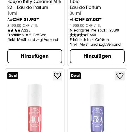
Boujee Kitty Caramel Milk
Libre
22 – Eau de Parfum
Eau de Parfum
10ml
30 ml
CHF 31.90*
CHF 57.00*
Ab
Ab
3.190,00 CHF / 1L
1.900,00 CHF / 1L
228
Niedrigster Preis :
CHF 93.90
Erhältlich in 2 Größen
11660
*Inkl. MwSt. und zzgl.Versand
Erhältlich in 4 Größen
*Inkl. MwSt. und zzgl.Versand
Hinzufügen
Hinzufügen
Deal
Deal