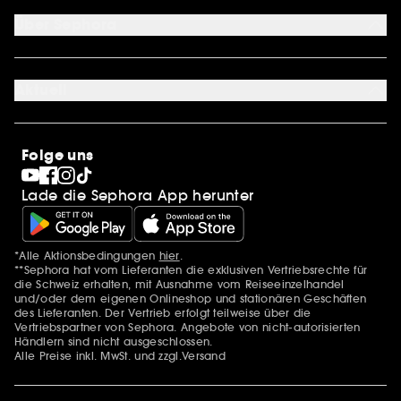
Zahlungsmethoden
Cookie Einstellungen
Über Sephora
Über uns
Karriere
Aktuell
Stores
Sephora Stands
SEPHORA Prize
10 Jahre Beauty in der Schweiz
Folge uns
Clean at Sephora
Pride
Lade die Sephora App herunter
*Alle Aktionsbedingungen
hier
.
Zusätzlich Erwähnungen
**Sephora hat vom Lieferanten die exklusiven Vertriebsrechte für
die Schweiz erhalten, mit Ausnahme vom Reiseeinzelhandel
und/oder dem eigenen Onlineshop und stationären Geschäften
des Lieferanten. Der Vertrieb erfolgt teilweise über die
Vertriebspartner von Sephora. Angebote von nicht-autorisierten
Händlern sind nicht ausgeschlossen.
Alle Preise inkl. MwSt. und zzgl.Versand