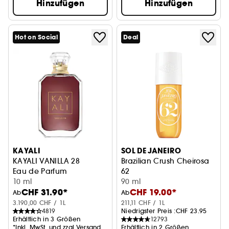
Hinzufügen
Hinzufügen
Hot on Social
Deal
KAYALI
SOL DE JANEIRO
KAYALI VANILLA 28
Brazilian Crush Cheirosa
Eau de Parfum
62
10 ml
Mist für Körper und Haar
90 ml
CHF 31.90*
CHF 19.00*
Ab
Ab
3.190,00 CHF / 1L
211,11 CHF / 1L
4819
Niedrigster Preis :
CHF 23.95
Erhältlich in 3 Größen
12793
*Inkl. MwSt. und zzgl.Versand
Erhältlich in 2 Größen