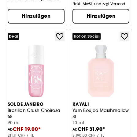
*Inkl. MwSt. und zzgl.Versand
Hinzufügen
Hinzufügen
Deal
Hot on Social
SOL DE JANEIRO
KAYALI
Brazilian Crush Cheirosa
Yum Boujee Marshmallow
68
81
Mist für Körper und Haar
90 ml
Eau de Parfum Intense
10 ml
CHF 19.00*
CHF 31.90*
Ab
Ab
211,11 CHF / 1L
3.190,00 CHF / 1L