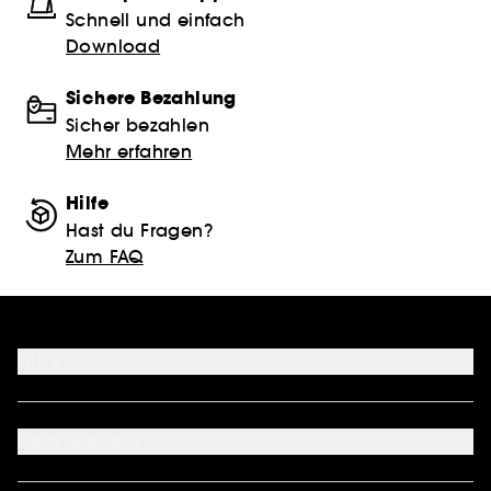
Schnell und einfach
Download
Sichere Bezahlung
Sicher bezahlen
Mehr erfahren
Hilfe
Hast du Fragen?
Zum FAQ
Hilfe
FAQ
Kontakt
Dein Sephora
Lieferbedingungen
Retouren und Umtausch
Mein Konto