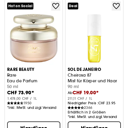
Hot on Social
Deal
RARE BEAUTY
SOL DE JANEIRO
Rare
Cheirosa 87
Eau de Parfum
Mist für Körper und Haar
50 ml
90 ml
CHF 73.90*
CHF 19.00*
Ab
1.478,00 CHF / 1L
211,11 CHF / 1L
1950
Niedrigster Preis :
CHF 23.95
*Inkl. MwSt. und zzgl.Versand
2366
Erhältlich in 2 Größen
*Inkl. MwSt. und zzgl.Versand