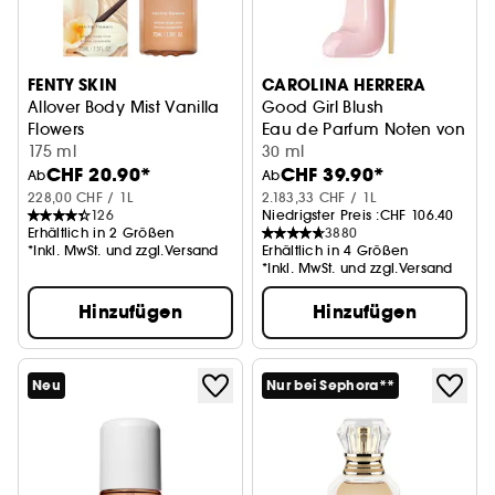
FENTY SKIN
CAROLINA HERRERA
Allover Body Mist Vanilla
Good Girl Blush
Flowers
Eau de Parfum Noten von Ber
Mist für den Körper
175 ml
30 ml
CHF 20.90*
CHF 39.90*
Ab
Ab
228,00 CHF / 1L
2.183,33 CHF / 1L
126
Niedrigster Preis :
CHF 106.40
Erhältlich in 2 Größen
3880
*Inkl. MwSt. und zzgl.Versand
Erhältlich in 4 Größen
*Inkl. MwSt. und zzgl.Versand
Hinzufügen
Hinzufügen
Neu
Nur bei Sephora**