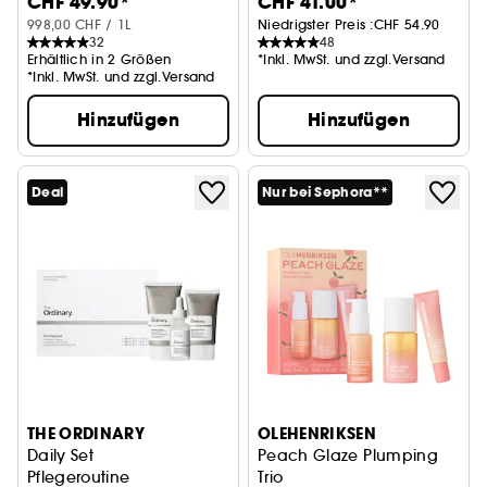
CHF 49.90*
CHF 41.00*
13 ml
998,00 CHF / 1L
Niedrigster Preis :
CHF 54.90
32
48
Erhältlich in 2 Größen
*Inkl. MwSt. und zzgl.Versand
*Inkl. MwSt. und zzgl.Versand
Hinzufügen
Hinzufügen
Deal
Nur bei Sephora**
THE ORDINARY
OLEHENRIKSEN
Daily Set
Peach Glaze Plumping
Pflegeroutine
Trio