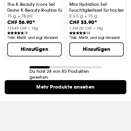
The K-Beauty Icons Set
Mini Hydration Set
Deine K-Beauty-Routine für einen guten Start
Feuchtigkeitsset für trockene 
15 g + 78 ml
2 x 5 g + 15 g
CHF 56.90*
CHF 33.90*
729,49 CHF / 1Kg
1.356,00 CHF / 1Kg
18
34
*Inkl. MwSt. und zzgl.Versand
*Inkl. MwSt. und zzgl.Versand
Hinzufügen
Hinzufügen
Du hast 24 von 85 Produkten
gesehen.
Mehr Produkte ansehen