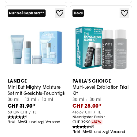
Nur bei Sephora**
Deal
LANEIGE
PAULA'S CHOICE
Mini But Mighty Moisture
Multi-Level Exfoliation Trial
Set mit Gesichts-Feuchtigkeitspflege in Minigröße
Kit
30 ml + 13 ml + 10 ml
Peeling-Duo zum Entdecken 
30 ml + 30 ml
CHF 31.90*
CHF 25.00*
601,89 CHF / 1L
416,67 CHF / 1L
5
Niedrigster Preis :
*Inkl. MwSt. und zzgl.Versand
CHF 39.90
-37%
69
*Inkl. MwSt. und zzgl.Versand