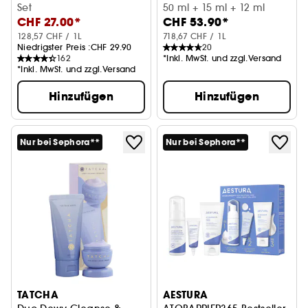
Set
Pflegeset mit Niacinamid un
50 ml + 15 ml + 12 ml
CHF 27.00*
CHF 53.90*
128,57 CHF / 1L
718,67 CHF / 1L
Niedrigster Preis :
CHF 29.90
20
162
*Inkl. MwSt. und zzgl.Versand
*Inkl. MwSt. und zzgl.Versand
Hinzufügen
Hinzufügen
Nur bei Sephora**
Nur bei Sephora**
TATCHA
AESTURA