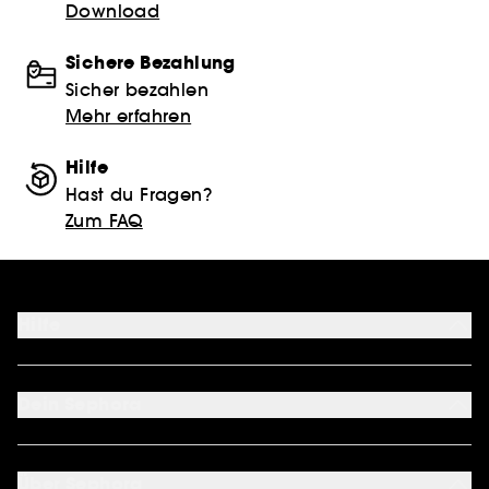
Download
Sichere Bezahlung
Sicher bezahlen
Mehr erfahren
Hilfe
Hast du Fragen?
Zum FAQ
Hilfe
FAQ
Kontakt
Dein Sephora
Lieferbedingungen
Retouren und Umtausch
Mein Konto
Zahlungsmethoden
Cookie Einstellungen
Über Sephora