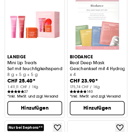
LANEIGE
BIODANCE
Mini Lip Treats
Real Deep Mask
Set mit feuchtigkeitsspendender Lippenpflege für Tag und
Geschenkset mit 4 Hydrogel
8 g + 5 g + 5 g
x 4
CHF 25.40*
CHF 23.90*
1.411,11 CHF / 1Kg
175,74 CHF / 1Kg
27
140
*Inkl. MwSt. und zzgl.Versand
*Inkl. MwSt. und zzgl.Versand
Hinzufügen
Hinzufügen
Nur bei Sephora**