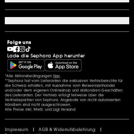
Über uns
Karriere
Aktuell
Stores
Sephora Stands
SEPHORA Prize
10 Jahre Beauty in der Schweiz
Folge uns
Clean at Sephora
Pride
Lade die Sephora App herunter
*Alle Aktionsbedingungen
hier
.
Zusätzlich Erwähnungen
**Sephora hat vom Lieferanten die exklusiven Vertriebsrechte für
die Schweiz erhalten, mit Ausnahme vom Reiseeinzelhandel
und/oder dem eigenen Onlineshop und stationären Geschäften
des Lieferanten. Der Vertrieb erfolgt teilweise über die
Vertriebspartner von Sephora. Angebote von nicht-autorisierten
Händlern sind nicht ausgeschlossen.
Alle Preise inkl. MwSt. und zzgl.Versand
Impressum
AGB & Widerrufsbelehrung