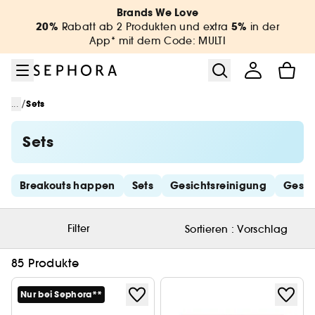
Zum Menü
Zum Hauptinhalt
Zur Fußzeile
Brands We Love
20%
5%
Rabatt ab 2 Produkten und extra
in der
App* mit dem Code: MULTI
/
...
Sets
Sets
Schnelllinks überspringen
Breakouts happen
Sets
Gesichtsreinigung
Gesic
Filter
Sortieren :
Vorschlag
85 Produkte
Nur bei Sephora**