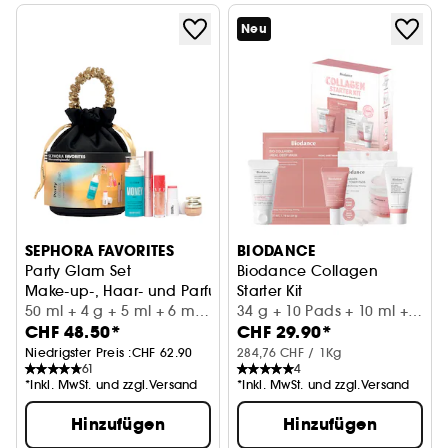
Neu
SEPHORA FAVORITES
BIODANCE
Party Glam Set
Biodance Collagen
Make-up-, Haar- und Parfum-Set
Starter Kit
50 ml + 4 g + 5 ml + 6 ml
Set zur Feuchtigkeitspflege u
34 g + 10 Pads + 10 ml +
CHF 48.50*
CHF 29.90*
+ 8 ml
10 ml + 20 ml
Niedrigster Preis :
CHF 62.90
284,76 CHF / 1Kg
61
4
*Inkl. MwSt. und zzgl.Versand
*Inkl. MwSt. und zzgl.Versand
Hinzufügen
Hinzufügen