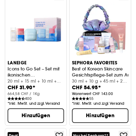
LANEIGE
SEPHORA FAVORITES
Icons to Go Set – Set mit
Best of Korean Skincare
ikonischen
Gesichtspflege-Set zum Ausp
Gesichtspflegeprodukten
20 ml + 15 ml + 10 ml +
30 ml + 10 g + 45 ml + 25
CHF 31.90*
CHF 54.95*
3 g
ml + (2 x 15) ml + 1 pc
664,58 CHF / 1Kg
Warenwert CHF 143.00
400
55
*Inkl. MwSt. und zzgl.Versand
*Inkl. MwSt. und zzgl.Versand
Hinzufügen
Hinzufügen
Deal
Nur bei Sephora**