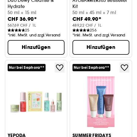
Duo Dewy Cleanse &
ATOBARRIER365 Bestseller
Hydrate
Kit
Kennenlern-Duo in Reisegröße
50 ml + 15 ml
Mini-Gesichtspflege-Bestseller
50 ml + 45 ml + 7 ml
CHF 36.90*
CHF 49.90*
567,69 CHF / 1L
489,22 CHF / 1L
25
256
*Inkl. MwSt. und zzgl.Versand
*Inkl. MwSt. und zzgl.Versand
Hinzufügen
Hinzufügen
Nur bei Sephora**
Nur bei Sephora**
YEPODA
SUMMER FRIDAYS