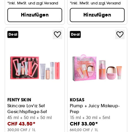
*Inkl. MwSt. und zzgl.Versand
*Inkl. MwSt. und zzgl.Versand
Hinzufügen
Hinzufügen
Deal
Deal
FENTY SKIN
KOSAS
Skincare Lov'rz Set
Plump + Juicy Makeup-
Gesichtspflege-Set
Prep
45 ml + 50 ml + 50 ml
Skincare-Set
15 ml + 30 ml + 5ml
CHF 43.50*
CHF 33.00*
300,00 CHF / 1L
660,00 CHF / 1L