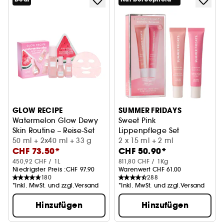
GLOW RECIPE
SUMMER FRIDAYS
Watermelon Glow Dewy
Sweet Pink
Skin Routine – Reise-Set
Lippenpflege Set
50 ml + 2x40 ml + 33 g
2 x 15 ml + 2 ml
CHF 73.50*
CHF 50.90*
450,92 CHF / 1L
811,80 CHF / 1Kg
Niedrigster Preis :
CHF 97.90
Warenwert CHF 61.00
180
288
*Inkl. MwSt. und zzgl.Versand
*Inkl. MwSt. und zzgl.Versand
Hinzufügen
Hinzufügen