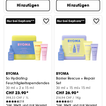
Hinzufügen
Hinzufügen
Nur bei Sephora**
Nur bei Sephora**
BYOMA
BYOMA
So Hydrating
Barrier Rescue + Repair
Feuchtigkeitsspendendes Gesichtspflegeset
Set
30 ml + 2 x 15 ml
Feuchtigkeitsspendendes Pfl
30 ml + 15 ml+ 15 ml
CHF 23.90*
CHF 26.90*
398,33 CHF / 1L
216,94 CHF / 1Kg
218
63
*Inkl. MwSt. und zzgl.Versand
*Inkl. MwSt. und zzgl.Versand