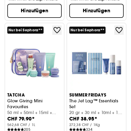
Hinzufügen
Hinzufügen
Nur bei Sephora**
Nur bei Sephora**
TATCHA
SUMMER FRIDAYS
Glow Giving Mini
The Jet Lag™ Essentials
Favourites
Set
Set zum Kennenlernen
50 ml + 50ml + 15ml +
4 feuchtigkeitsspendende Mi
20 gr + 30 ml + 10ml + 1ml
CHF 79.90*
CHF 38.95*
15ml + 5g
+ 1P
562,68 CHF / 1L
272,38 CHF / 1Kg
205
334