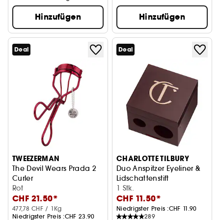
Hinzufügen
Hinzufügen
Deal
Deal
TWEEZERMAN
CHARLOTTE TILBURY
The Devil Wears Prada 2
Duo Anspitzer Eyeliner &
Curler
Lidschattenstift
Wimpernzange
Rot
1 Stk.
CHF 21.50*
CHF 11.50*
477,78 CHF / 1Kg
Niedrigster Preis :
CHF 11.90
Niedrigster Preis :
CHF 23.90
289