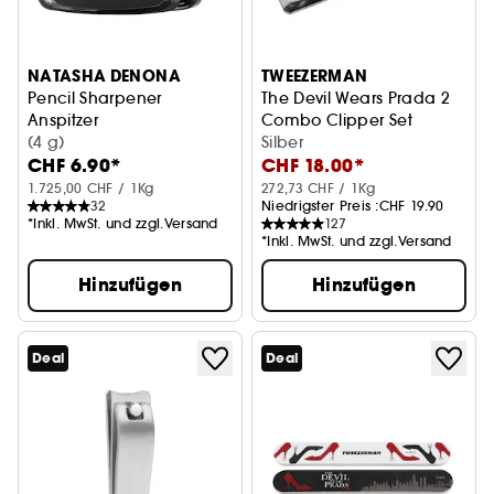
NATASHA DENONA
TWEEZERMAN
Pencil Sharpener
The Devil Wears Prada 2
Anspitzer
Combo Clipper Set
(4 g)
Nagelknipser-Set
Silber
CHF 6.90*
CHF 18.00*
1.725,00 CHF / 1Kg
272,73 CHF / 1Kg
32
Niedrigster Preis :
CHF 19.90
*Inkl. MwSt. und zzgl.Versand
127
*Inkl. MwSt. und zzgl.Versand
Hinzufügen
Hinzufügen
Deal
Deal