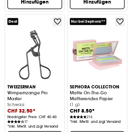
Hinzufügen
Hinzufügen
Deal
Nur bei Sephora**
TWEEZERMAN
SEPHORA COLLECTION
Wimpernzange Pro
Matte On-The-Go
Master
Mattierendes Papier
Schwarz
Schwarz
(1 g)
CHF 32.50*
CHF 8.50*
Niedrigster Preis :
CHF 40.40
216
17
*Inkl. MwSt. und zzgl.Versand
*Inkl. MwSt. und zzgl.Versand