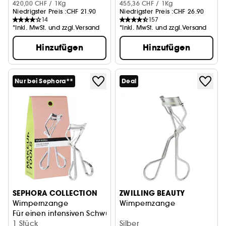
420,00 CHF / 1Kg
455,36 CHF / 1Kg
Niedrigster Preis :
CHF 21.90
Niedrigster Preis :
CHF 26.90
14
157
*Inkl. MwSt. und zzgl.Versand
*Inkl. MwSt. und zzgl.Versand
Hinzufügen
Hinzufügen
Nur bei Sephora**
Deal
SEPHORA COLLECTION
ZWILLING BEAUTY
Wimpernzange
Wimpernzange
Für einen intensiven Schwung
1 Stück
Silber