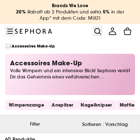
Zum Menü
Zum Hauptinhalt
Zur Fußzeile
Brands We Love
20%
5%
Rabatt ab 2 Produkten und extra
in der
App* mit dem Code: MULTI
/
...
Accessoires Make-Up
Accessoires Make-Up
Volle Wimpern und ein intensiver Blick! Sephora verrät
Dir das Geheimnis eines verführerischen
Augenaufschlags. Von einem schönen Paar falscher
Wimpern bis zu Wimpernzangen sind Augen-
Accessoires unerlässlich, um Dein Make-up zu
veredeln. Finde das raffinierte oder natürliche
Schnelllinks überspringen
Wimpernzange
Anspitzer
Nagelknipser
Mattiere
Zubehör für die Augen, das sich all Deinen
Wünschen anpasst?
Filter
Sortieren :
Vorschlag
60 Produkte