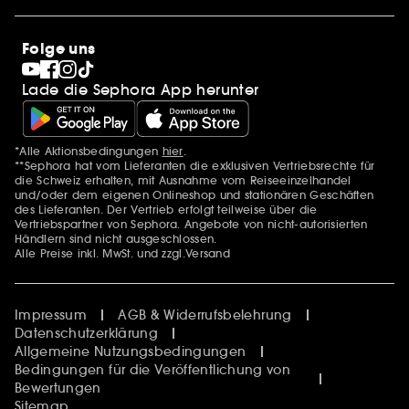
Sephora Stands
SEPHORA Prize
10 Jahre Beauty in der Schweiz
Folge uns
Clean at Sephora
Pride
Lade die Sephora App herunter
*Alle Aktionsbedingungen
hier
.
Zusätzlich Erwähnungen
**Sephora hat vom Lieferanten die exklusiven Vertriebsrechte für
die Schweiz erhalten, mit Ausnahme vom Reiseeinzelhandel
und/oder dem eigenen Onlineshop und stationären Geschäften
des Lieferanten. Der Vertrieb erfolgt teilweise über die
Vertriebspartner von Sephora. Angebote von nicht-autorisierten
Händlern sind nicht ausgeschlossen.
Alle Preise inkl. MwSt. und zzgl.Versand
Impressum
AGB & Widerrufsbelehrung
Datenschutzerklärung
Allgemeine Nutzungsbedingungen
Bedingungen für die Veröffentlichung von
Bewertungen
Sitemap