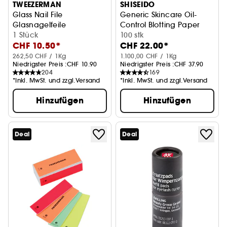
TWEEZERMAN
SHISEIDO
Glass Nail File
Generic Skincare Oil-
Glasnagelfeile
Control Blotting Paper
1 Stück
100 stk
CHF 10.50*
CHF 22.00*
262,50 CHF / 1Kg
1.100,00 CHF / 1Kg
Niedrigster Preis :
CHF 10.90
Niedrigster Preis :
CHF 37.90
204
169
*Inkl. MwSt. und zzgl.Versand
*Inkl. MwSt. und zzgl.Versand
Hinzufügen
Hinzufügen
Deal
Deal