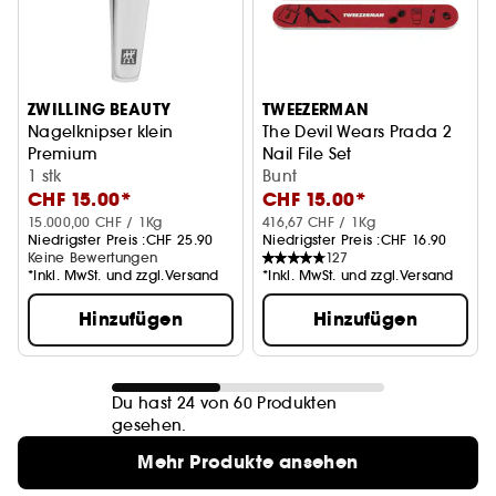
ZWILLING BEAUTY
TWEEZERMAN
Nagelknipser klein
The Devil Wears Prada 2
Premium
Nail File Set
1 stk
Nagelfeilen-Set
Bunt
CHF 15.00*
CHF 15.00*
15.000,00 CHF / 1Kg
416,67 CHF / 1Kg
Niedrigster Preis :
CHF 25.90
Niedrigster Preis :
CHF 16.90
Keine Bewertungen
127
*Inkl. MwSt. und zzgl.Versand
*Inkl. MwSt. und zzgl.Versand
Hinzufügen
Hinzufügen
Du hast 24 von 60 Produkten
gesehen.
Mehr Produkte ansehen