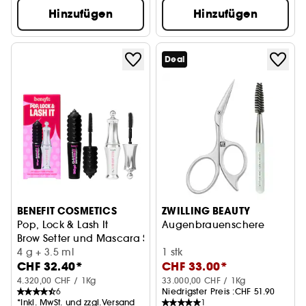
Hinzufügen
Hinzufügen
Deal
BENEFIT COSMETICS
ZWILLING BEAUTY
Pop, Lock & Lash It
Augenbrauenschere
Brow Setter und Mascara Set
4 g + 3.5 ml
1 stk
CHF 32.40*
CHF 33.00*
4.320,00 CHF / 1Kg
33.000,00 CHF / 1Kg
6
Niedrigster Preis :
CHF 51.90
*Inkl. MwSt. und zzgl.Versand
1