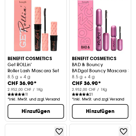
BENEFIT COSMETICS
BENEFIT COSMETICS
Get ROLLin'
BAD & Bouncy
Roller Lash Mascara Set
BADgal Bouncy Mascara Set
8.5 g + 4 g
8.5 g + 4 g
CHF 36.90*
CHF 36.90*
2.952,00 CHF / 1Kg
2.952,00 CHF / 1Kg
11
21
*Inkl. MwSt. und zzgl.Versand
*Inkl. MwSt. und zzgl.Versand
Hinzufügen
Hinzufügen