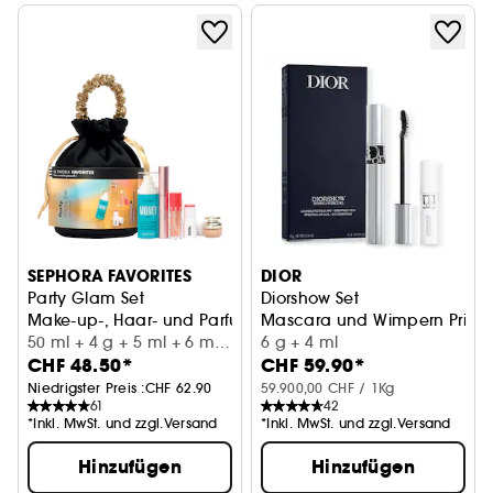
SEPHORA FAVORITES
DIOR
Party Glam Set
Diorshow Set
Make-up-, Haar- und Parfum-Set
Mascara und Wimpern Prime
50 ml + 4 g + 5 ml + 6 ml
6 g + 4 ml
CHF 48.50*
CHF 59.90*
+ 8 ml
Niedrigster Preis :
CHF 62.90
59.900,00 CHF / 1Kg
61
42
*Inkl. MwSt. und zzgl.Versand
*Inkl. MwSt. und zzgl.Versand
Hinzufügen
Hinzufügen