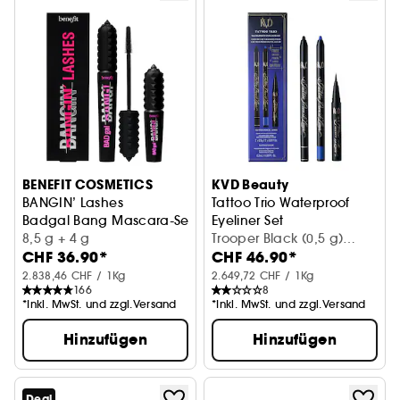
BENEFIT COSMETICS
KVD Beauty
BANGIN’ Lashes
Tattoo Trio Waterproof
Badgal Bang Mascara-Set mit gratis Mini
Eyeliner Set
8,5 g + 4 g
Augen-Make-up-Set
Trooper Black (0,5 g)
CHF 36.90*
CHF 46.90*
+Azurite Bleu (0,5 g)
+Trooper Black (0,2 ml)
2.838,46 CHF / 1Kg
2.649,72 CHF / 1Kg
166
8
*Inkl. MwSt. und zzgl.Versand
*Inkl. MwSt. und zzgl.Versand
Hinzufügen
Hinzufügen
Deal