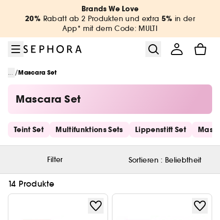
Zum Menü
Zum Hauptinhalt
Zur Fußzeile
Brands We Love
20%
5%
Rabatt ab 2 Produkten und extra
in der
App* mit dem Code: MULTI
/
...
Mascara Set
Mascara Set
Schnelllinks überspringen
Teint Set
Multifunktions Sets
Lippenstift Set
Masca
Filter
Sortieren :
Beliebtheit
14 Produkte