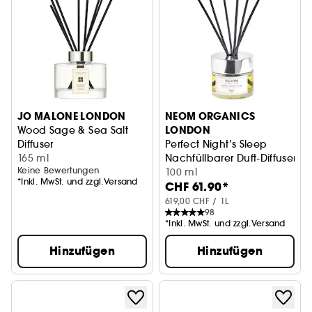
JO MALONE LONDON
NEOM ORGANICS
LONDON
Wood Sage & Sea Salt
Diffuser
Perfect Night’s Sleep
165 ml
Nachfüllbarer Duft-Diffuser
Keine Bewertungen
100 ml
*Inkl. MwSt. und zzgl.Versand
CHF 61.90*
619,00 CHF / 1L
98
*Inkl. MwSt. und zzgl.Versand
Hinzufügen
Hinzufügen