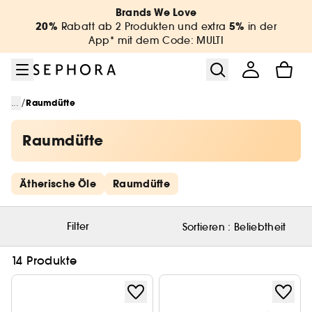
Zum Menü
Zum Hauptinhalt
Zur Fußzeile
Brands We Love
20%
5%
Rabatt ab 2 Produkten und extra
in der
App* mit dem Code: MULTI
/
...
Raumdüfte
Raumdüfte
Schnelllinks überspringen
Ätherische Öle
Raumdüfte
Filter
Sortieren :
Beliebtheit
14 Produkte