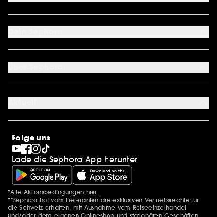
FAQ
Kontakt
Dein Sephora
Lieferbedingungen
Retouren und Umtausch
Mein Konto
Zahlungsmethoden
Cookie Einstellungen
Über Sephora
Über uns
Karriere
Aktuell
Stores
Sephora Stands
SEPHORA Prize
10 Jahre Beauty in der Schweiz
Folge uns
Clean at Sephora
Pride
Lade die Sephora App herunter
*Alle Aktionsbedingungen
hier
.
Zusätzlich Erwähnungen
**Sephora hat vom Lieferanten die exklusiven Vertriebsrechte für
die Schweiz erhalten, mit Ausnahme vom Reiseeinzelhandel
und/oder dem eigenen Onlineshop und stationären Geschäften