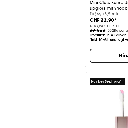
Mini Gloss Bomb Un
Lipgloss mit Sheab
Fu$$y (5,5 ml)
CHF 22.90*
4.163,64 CHF / 1L
1002
Bewert
Erhältlich in 4 Farben
*Inkl. MwSt. und zzgl.
Hin
Nur bei Sephora**