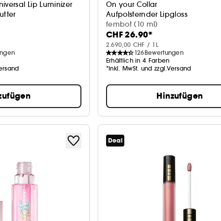
iversal Lip Luminizer
On your Collar
utter
Aufpolsternder Lipgloss
fembot (10 ml)
CHF 26.90*
2.690,00 CHF / 1L
ungen
126
Bewertungen
Erhältlich in 4 Farben
Versand
*Inkl. MwSt. und zzgl.Versand
zufügen
Hinzufügen
Deal