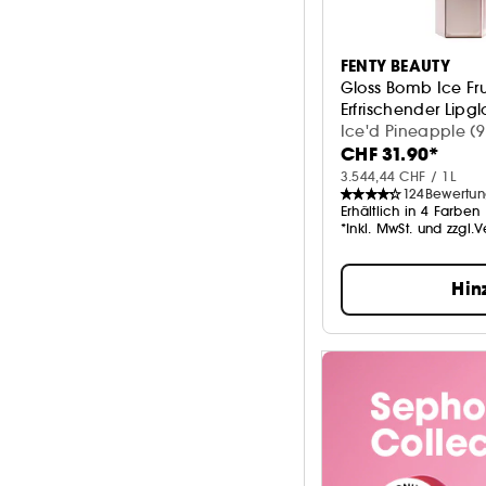
FENTY BEAUTY
Gloss Bomb Ice Fru
Erfrischender Lipgl
Ice'd Pineapple (9
CHF 31.90*
3.544,44 CHF / 1L
124
Bewertu
Erhältlich in 4 Farben
*Inkl. MwSt. und zzgl.
Hin