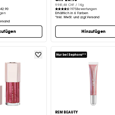
9.981,48 CHF / 1Kg
42.90
1975
Bewertungen
ngen
Erhältlich in 6 Farben
*Inkl. MwSt. und zzgl.Versand
Versand
zufügen
Hinzufügen
Nur bei Sephora**
REM BEAUTY