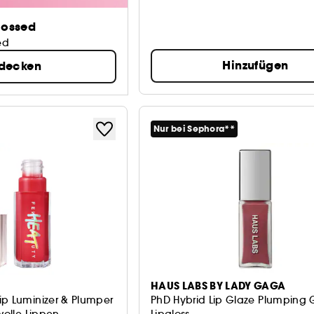
lossed
ed
Hinzufügen
tdecken
Nur bei Sephora**
HAUS LABS BY LADY GAGA
ip Luminizer & Plumper
PhD Hybrid Lip Glaze Plumping 
volle Lippen
Lipgloss