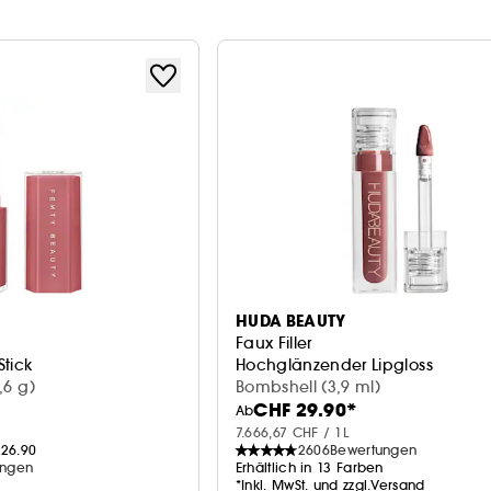
HUDA BEAUTY
Faux Filler
tick
Hochglänzender Lipgloss
,6 g)
Bombshell (3,9 ml)
CHF 29.90*
Ab
7.666,67 CHF / 1L
26.90
2606
Bewertungen
ungen
Erhältlich in 13 Farben
n
*Inkl. MwSt. und zzgl.Versand