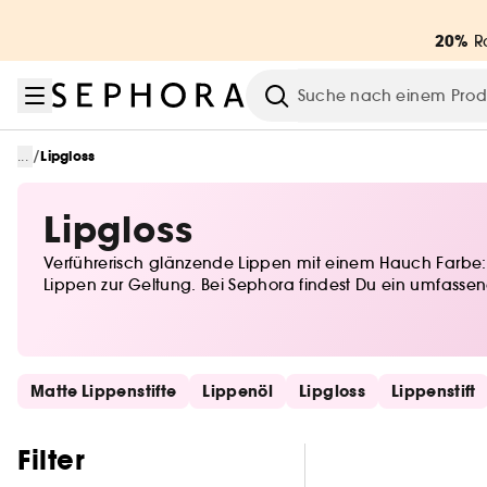
Zum Menü
Zum Hauptinhalt
Zur Fußzeile
20%
Ra
Suche
/
...
Lipgloss
Lipgloss
Verführerisch glänzende Lippen mit einem Hauch Farbe: L
Lippen zur Geltung. Bei Sephora findest Du ein umfassen
Schnelllinks überspringen
Matte Lippenstifte
Lippenöl
Lipgloss
Lippenstift
Filter überspringen
Filter