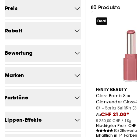
80 Produkte
Preis
Deal
Von (CHF)
Bis (CHF)
Rabatt
-0
52
Bewertung
-3.2
1
1/5
66
-3.4
1
Marken
2/5
66
-4.4
1
FENTY BEAUTY
Eine Marke suchen
3/5
66
Gloss Bomb Stix
-5.4
Farbtöne
3
Glänzender Gloss-S
4/5
59
07 - Sorta Selfi$h (3
-5.5
2
CHF 21.00*
Rosa
Ab
63
FENTY BEAUTY
12
5/5
Lippen-Effekte
3
-8.4
5.250,00 CHF / 1Kg
1
Niedrigster Preis :
CHF 
Transparent
36
DIOR
6
1082
Bewert
-10%
1
Erhältlich in 14 Farbe