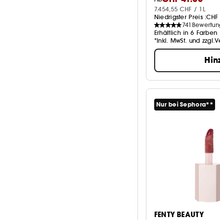
Cremig
3
7.454,55 CHF / 1L
Niedrigster Preis :
CHF 
Kompaktpuder
741
Bewertu
1
Erhältlich in 6 Farben
Mehr anzeigen
*Inkl. MwSt. und zzgl.
Hin
Nur bei Sephora**
FENTY BEAUTY