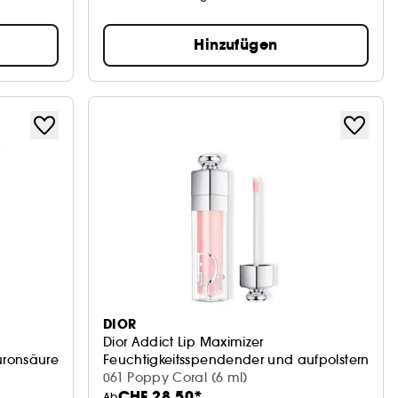
Hinzufügen
DIOR
Dior Addict Lip Maximizer
luronsäure
Feuchtigkeitsspendender und aufpolsternder L
061 Poppy Coral (6 ml)
CHF 28.50*
Ab