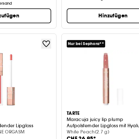
Versand
zufügen
Hinzufügen
Nur bei Sephora**
TARTE
Maracuja juicy lip plump
dender Lipgloss
Aufpolsternder Lipgloss mit Hya
INE ORGASM
White Peach(2.7 g)
CHF 26.95*