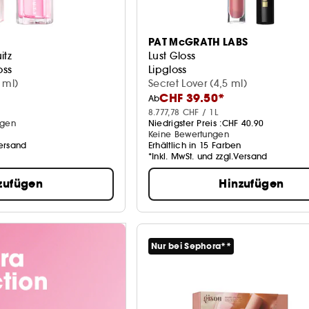
PAT McGRATH LABS
itz
Lust Gloss
oss
Lipgloss
 ml)
Secret Lover (4,5 ml)
CHF 39.50*
Ab
8.777,78 CHF / 1L
ngen
Niedrigster Preis :
CHF 40.90
Keine Bewertungen
Versand
Erhältlich in 15 Farben
*Inkl. MwSt. und zzgl.Versand
zufügen
Hinzufügen
Nur bei Sephora**