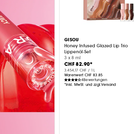
GISOU
Honey Infused Glazed Lip Trio
Lippenöl-Set
3 x 8 ml
CHF 82.90*
3.454,17 CHF / 1L
Warenwert CHF 83.85
4
Bewertungen
*Inkl. MwSt. und zzgl.Versand