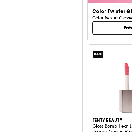
Color Twister G
Color Twister Gloss
En
Deal
FENTY BEAUTY
Gloss Bomb Heat L
Lippen-Booster für 