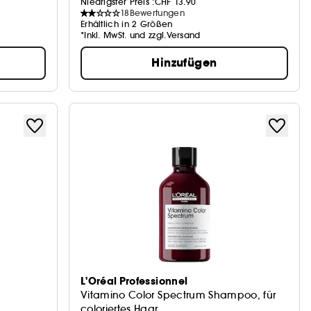
Niedrigster Preis :
CHF 13.90
18
Bewertungen
Erhältlich in 2 Größen
*Inkl. MwSt. und zzgl.Versand
Hinzufügen
L'Oréal Professionnel
Vitamino Color Spectrum Shampoo, für
coloriertes Haar