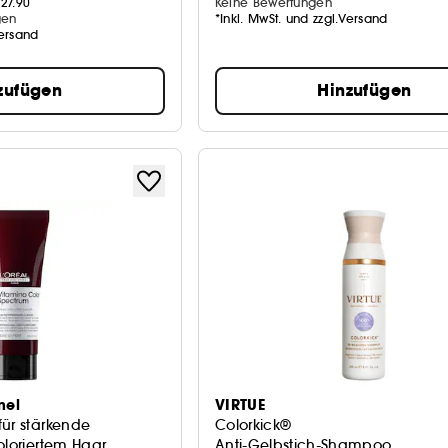
27.90
Keine Bewertungen
gen
*Inkl. MwSt. und zzgl.Versand
Versand
zufügen
Hinzufügen
nel
VIRTUE
für stärkende
Colorkick®
oloriertem Haar
Anti-Gelbstich-Shampoo