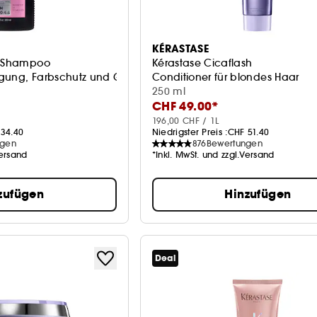
KÉRASTASE
s Shampoo
Kérastase Cicaflash
gung, Farbschutz und Glanz
Conditioner für blondes Haar
250 ml
CHF 49.00*
196,00 CHF / 1L
34.40
Niedrigster Preis :
CHF 51.40
ngen
876
Bewertungen
Versand
*Inkl. MwSt. und zzgl.Versand
zufügen
Hinzufügen
Deal