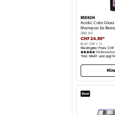
REDKEN
Acidic Color Glos
Shampoo für Reini
300 ml
CHF 24.50*
81,67 CHF / 1L
Niedrigster Preis :
CHF 
156
Bewertu
*Inkl. MwSt. und zzgl.
Hin
Deal