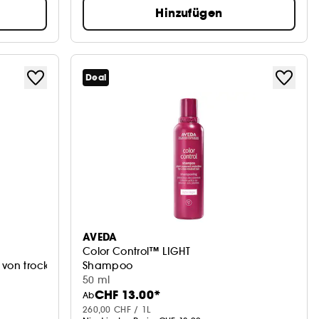
Hinzufügen
Deal
AVEDA
Color Control™ LIGHT
g von trockene
Shampoo
50 ml
CHF 13.00*
Ab
260,00 CHF / 1L