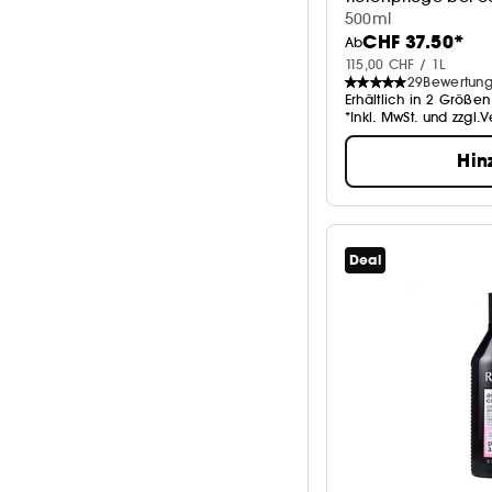
Conditioner
500ml
CHF 37.50*
Ab
115,00 CHF / 1L
29
Bewertun
Erhältlich in 2 Größen
*Inkl. MwSt. und zzgl.
Hin
Deal