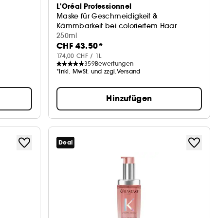
L'Oréal Professionnel
Maske für Geschmeidigkeit &
Kämmbarkeit bei coloriertem Haar
Maske
250ml
CHF 43.50*
174,00 CHF / 1L
359
Bewertungen
*Inkl. MwSt. und zzgl.Versand
Hinzufügen
Deal