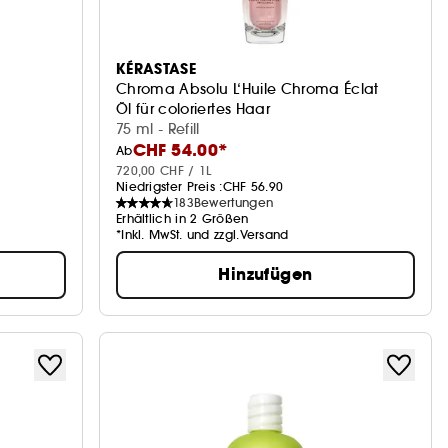
KÉRASTASE
Chroma Absolu L‘Huile Chroma Éclat
Öl für coloriertes Haar
75 ml - Refill
CHF 54.00*
Ab
720,00 CHF / 1L
Niedrigster Preis :
CHF 56.90
183
Bewertungen
Erhältlich in 2 Größen
*Inkl. MwSt. und zzgl.Versand
Hinzufügen