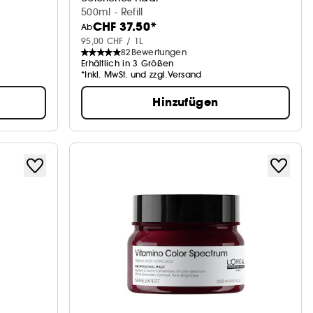
Shampoo
500ml - Refill
CHF 37.50*
Ab
95,00 CHF / 1L
82
Bewertungen
Erhältlich in 3 Größen
*Inkl. MwSt. und zzgl.Versand
Hinzufügen