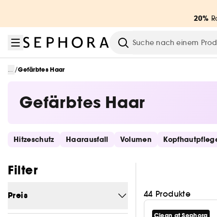
Zum Menü
Zum Hauptinhalt
Zur Fußzeile
20%
Ra
Suche
/
...
Gefärbtes Haar
Gefärbtes Haar
Schnelllinks überspringen
Hitzeschutz
Haarausfall
Volumen
Kopfhautpfleg
Filter überspringen
Filter
44 Produkte
Preis
Clean at Sephora