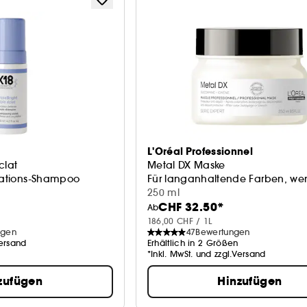
L'Oréal Professionnel
clat
Metal DX Maske
idations-Shampoo
Für langanhaltende Farben, we
250 ml
CHF 32.50*
Ab
186,00 CHF / 1L
ngen
47
Bewertungen
Versand
Erhältlich in 2 Größen
*Inkl. MwSt. und zzgl.Versand
zufügen
Hinzufügen