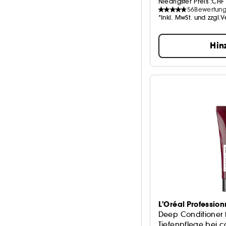
Niedrigster Preis :
CHF 
56
Bewertun
*Inkl. MwSt. und zzgl.
Hin
L'Oréal Profession
Deep Conditioner 
Tiefenpflege bei c