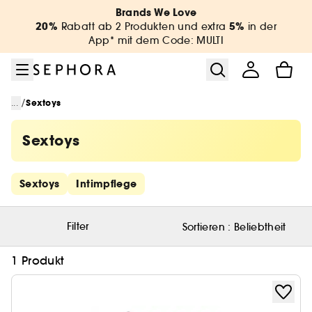
Zum Menü
Zum Hauptinhalt
Zur Fußzeile
Brands We Love
20%
5%
Rabatt ab 2 Produkten und extra
in der
App* mit dem Code: MULTI
/
...
Sextoys
Sextoys
Schnelllinks überspringen
Sextoys
Intimpflege
Filter
Sortieren :
Beliebtheit
1 Produkt