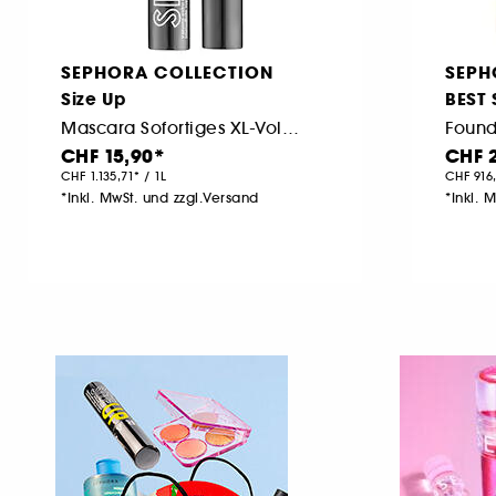
SEPHORA COLLECTION
SEPH
Size Up
BEST 
Mascara Sofortiges XL-Volumen
CHF 15,90
CHF 
CHF 1.135,71
/
1L
CHF 916
*Inkl. MwSt. und zzgl.Versand
*Inkl. 