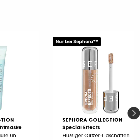
Nur bei Sephora**
CTION
SEPHORA COLLECTION
achtmaske
Special Effects
mit Polyglutaminsäure und Ceramiden
Flüssiger Glitzer-Lidschatten