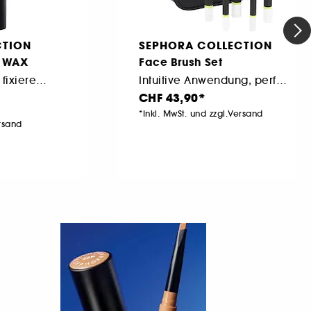
CTION
SEPHORA COLLECTION
W WAX
Face Brush Set
Texturierendes und fixierendes Augenbrauenwachs
Intuitive Anwendung, perfektes Finish
CHF 43,90
*Inkl. MwSt. und zzgl.Versand
ersand