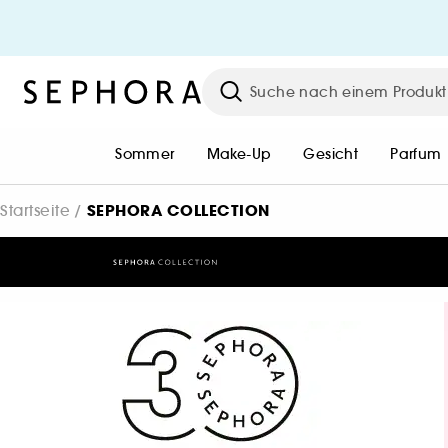
HI, BEAUTIFUL!
Logge dich ein oder erstelle ein
Konto, um bestellen zu können!
Sommer
Make-Up
Gesicht
Parfum
Einloggen / Konto erstellen
SEPHORA COLLECTION
Startseite