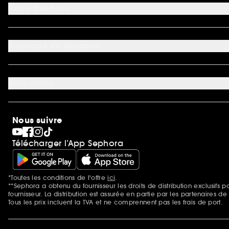
Nous contacter
Votre Sephora
Conditions de livraisons
Retourner un produit
Mon compte
Moyens de paiement acceptés
Préférence cookies
À propos de Sephora
Découvrir Sephora
Carrière
Actualités
Magasins
Sephora Stands
SEPHORA Prize
10 ans de beauté en suisse
Nous suivre
Clean at Sephora
Pride
Télécharger l’App Sephora
*Toutes les conditions de l'offre
ici
.
Mentions additionnelles
**Sephora a obtenu du fournisseur les droits de distribution exclusif
fournisseur. La distribution est assurée en partie par les partenaires d
Tous les prix incluent la TVA et ne comprennent pas les frais de port.