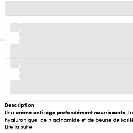
Description
crème anti-âge profondément nourrissante
Une
, 
hyaluronique, de niacinamide et de beurre de karité po
Lire la suite
Cette formule multi-actions renforce la barrière cut