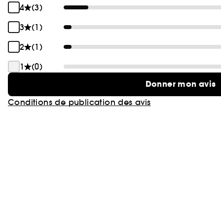
4
(3)
3
(1)
2
(1)
1
(0)
Donner mon avis
Conditions de publication des avis