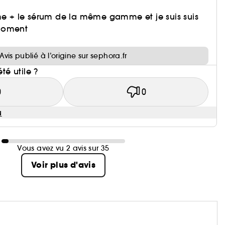
ème + le sérum de la même gamme et je suis suis
moment
i
Avis publié à l’origine sur sephora.fr
été utile ?
0
0
u
Vous avez vu 2 avis sur 35
Voir plus d'avis