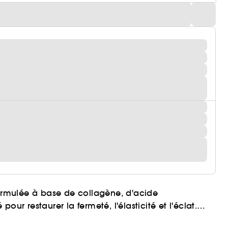
formulée à base de collagène, d'acide
ur restaurer la fermeté, l'élasticité et l'éclat.
hydratation
anée tout en rechargeant l'
et en