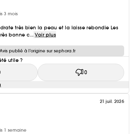
is 3 mois
drate très bien la peau et la laisse rebondie Les
Très bonne c...
Voir plus
i
Avis publié à l’origine sur sephora.fr
été utile ?
0
0
u
21 juil. 2026
uis 1 semaine