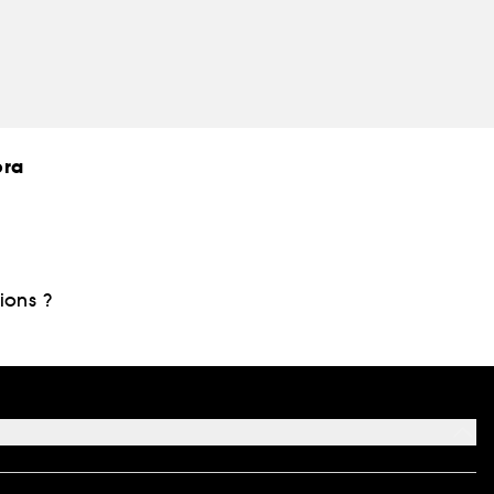
ora
ions ?