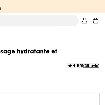
TI
isage hydratante et
4.8
/5
(35 avis)