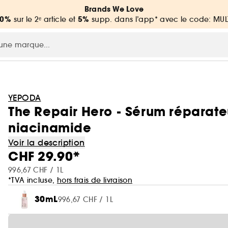
Brands We Love
20%
5%
sur le 2ᵉ article et
supp. dans l’app* avec le code: MUL
YEPODA
The Repair Hero - Sérum réparateu
niacinamide
Voir la description
CHF 29.90*
996,67 CHF / 1L
*TVA incluse,
hors frais de livraison
30mL
996,67 CHF / 1L