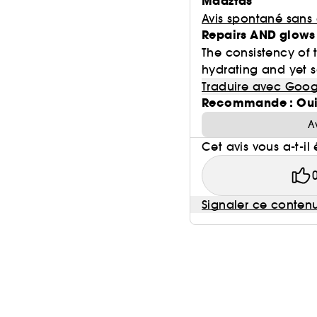
Madztds
Avis spontané sans
Repairs AND glows
The consistency of t
hydrating and yet so
Traduire avec Goog
Recommande : Ou
A
Cet avis vous a-t-il 
Signaler ce conten