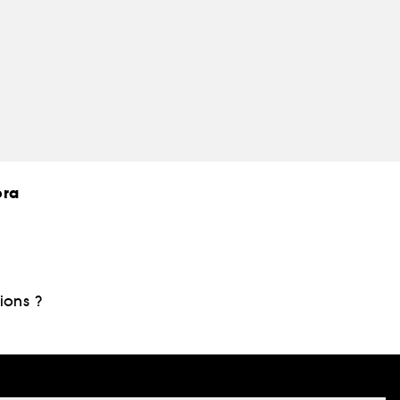
ora
ions ?