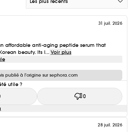
Les plus récents
31 juil. 2026
an affordable anti-aging peptide serum that
Korean beauty. Its l...
Voir plus
le
i
vis publié à l’origine sur sephora.com
été utile ?
0
0
u
28 juil. 2026