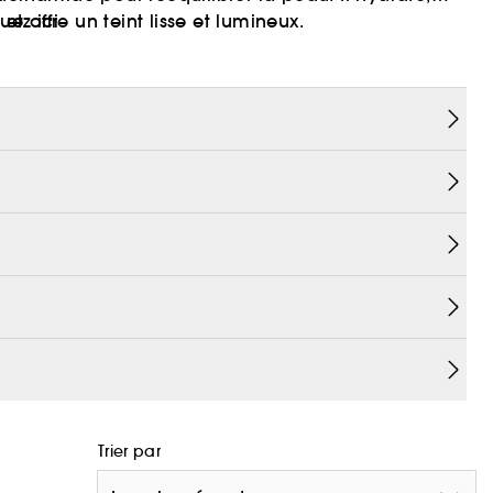
et offre un teint lisse et lumineux.
iquez
ici
ien !
ale.
Trier par