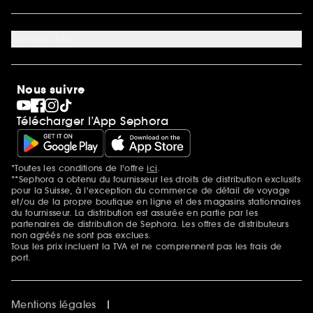
Découvrir Sephora
Carrière
Actualités
Magasins
Sephora Stands
SEPHORA Prize
10 ans de beauté en suisse
Nous suivre
Clean at Sephora
Pride
Télécharger l’App Sephora
*Toutes les conditions de l'offre
ici
.
Mentions additionnelles
**Sephora a obtenu du fournisseur les droits de distribution exclusifs
pour la Suisse, à l'exception du commerce de détail de voyage
et/ou de la propre boutique en ligne et des magasins stationnaires
du fournisseur. La distribution est assurée en partie par les
partenaires de distribution de Sephora. Les offres de distributeurs
non agréés ne sont pas exclues.
Tous les prix incluent la TVA et ne comprennent pas les frais de
port.
Mentions légales