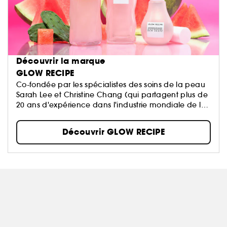
Découvrir la marque
GLOW RECIPE
Co-fondée par les spécialistes des soins de la peau
Sarah Lee et Christine Chang (qui partagent plus de
20 ans d'expérience dans l'industrie mondiale de la
beauté), Glow Recipe est issue d'une passion et d'un
engagement à démystifier la recette pour une peau
Découvrir GLOW RECIPE
plus saine. La marque associe des fruits riches en
antioxydants à des principes actifs à la fois doux et
efficaces pour concevoir des soins de la peau qui
répondent aux besoins changeants de notre teint..
De plus, Glow Recipe respecte la réalité de la peau.
Pensez-y : des formules fruitées et cliniquement
efficaces, et des résultats éclatants.