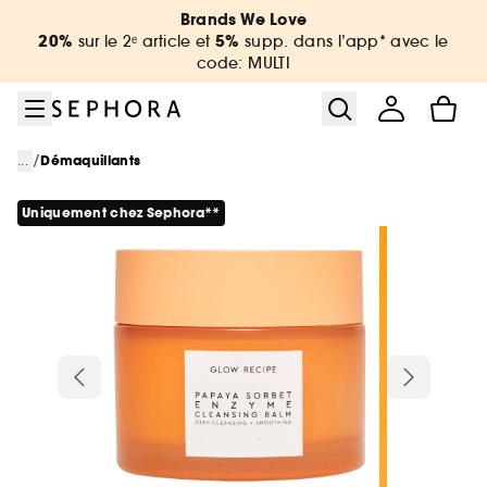
Aller au menu
Aller au contenu principal
Aller au pied de page
Brands We Love
20%
5%
sur le 2ᵉ article et
supp. dans l’app* avec le
code: MULTI
/
...
Démaquillants
Uniquement chez Sephora**