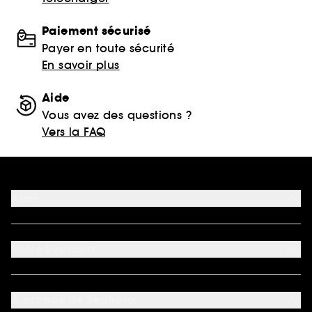
Paiement sécurisé
Payer en toute sécurité
En savoir plus
Aide
Vous avez des questions ?
Vers la FAQ
Aide
FAQ
Nous contacter
Votre Sephora
Conditions de livraisons
Retourner un produit
Mon compte
Moyens de paiement acceptés
Préférence cookies
À propos de Sephora