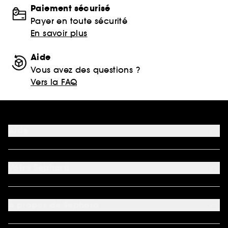
Paiement sécurisé
Payer en toute sécurité
En savoir plus
Aide
Vous avez des questions ?
Vers la FAQ
Aide
FAQ
Nous contacter
Votre Sephora
Conditions de livraisons
Retourner un produit
Mon compte
Moyens de paiement acceptés
Préférence cookies
À propos de Sephora
Découvrir Sephora