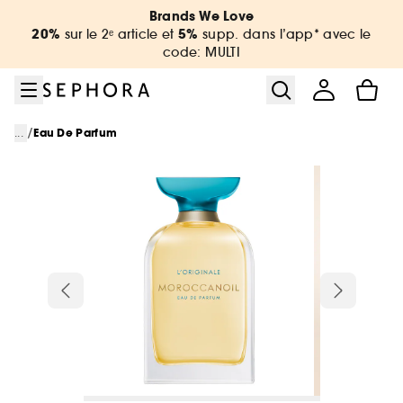
Aller au menu
Aller au contenu principal
Aller au pied de page
Brands We Love
20%
5%
sur le 2ᵉ article et
supp. dans l’app* avec le
code: MULTI
/
...
Eau De Parfum