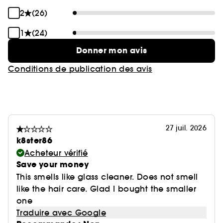
2
(26)
1
(24)
Donner mon avis
Conditions de publication des avis
27 juil. 2026
k8ster86
Acheteur vérifié
Save your money
This smells like glass cleaner. Does not smell
like the hair care. Glad I bought the smaller
one
Traduire avec Google