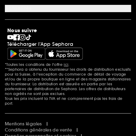
Carrière
Actualités
Magasins
Sephora Stands
SEPHORA Prize
10 ans de beauté en suisse
Nous suivre
Clean at Sephora
Pride
Télécharger l’App Sephora
*Toutes les conditions de l'offre
ici
.
Mentions additionnelles
**Sephora a obtenu du fournisseur les droits de distribution exclusifs
pour la Suisse, à l'exception du commerce de détail de voyage
et/ou de la propre boutique en ligne et des magasins stationnaires
du fournisseur. La distribution est assurée en partie par les
partenaires de distribution de Sephora. Les offres de distributeurs
non agréés ne sont pas exclues.
Tous les prix incluent la TVA et ne comprennent pas les frais de
port.
Mentions légales
Conditions générales de vente
Données personnelles et cookies