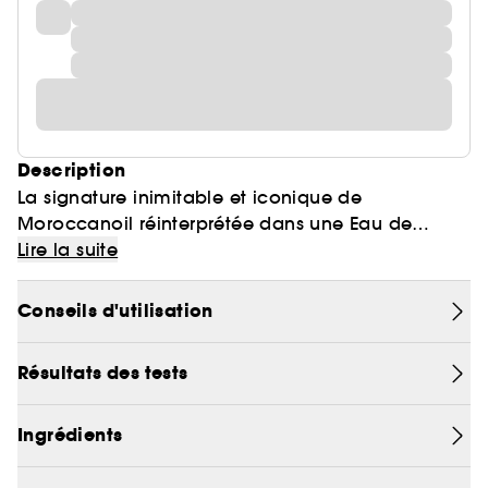
Description
La signature inimitable et iconique de
Moroccanoil réinterprétée dans une Eau de
Parfum délicate. Chaleureuse, exotique et
Lire la suite
sensuelle, cette fragrance d'inspiration
méditerranéenne est un accord de fleurs sucrées,
Conseils d'utilisation
de bois de velours et d'ambre épicé. Une
expérience évocatrice des sens.
Résultats des tests
Ingrédients