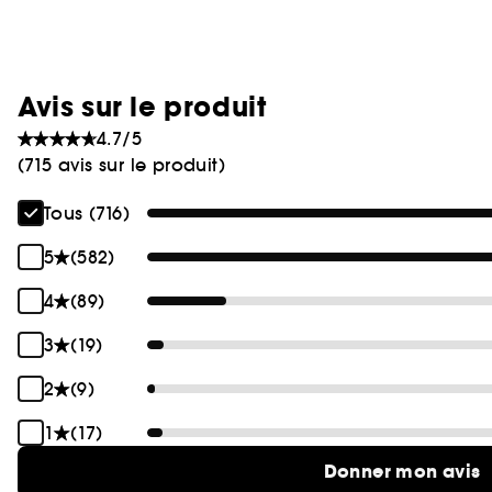
Avis sur le produit
4.7/5
(715 avis sur le produit)
Tous (716)
5
(582)
4
(89)
3
(19)
2
(9)
1
(17)
Donner mon avis