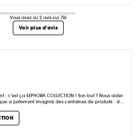
Vous avez vu 2 avis sur 716
Voir plus d'avis
t : c’est ça SEPHORA COLLECTION ! Son but ? Nous aider
rque a justement imaginé des centaines de produits : du
, du bain aux compléments alimentaires,… Avec pour
nte et engagée dans une démarche plus responsable :
CTION
à tous. Collectionnez, jouez, et partagez