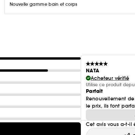
(1) Poils synthétiques
Nouvelle gamme bain et corps
Informations environnementales
NATA
Acheteur vérifié
Utilise ce produit dep
Parfait
Renouvellement de 
le prix, ils font parfa
Cet avis vous a-t-il 