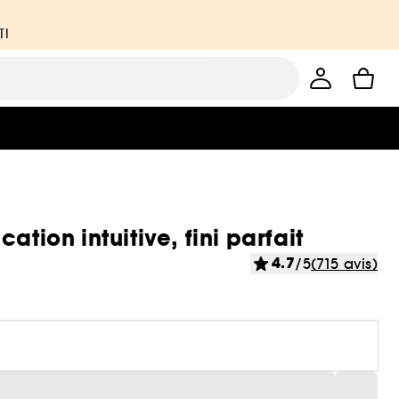
TI
tion intuitive, fini parfait
4.7
/5
(715 avis)