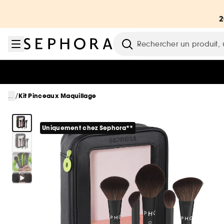
Aller au menu
Aller au contenu principal
Aller au pied de page
Recherche
/
...
Kit Pinceaux Maquillage
Uniquement chez Sephora**