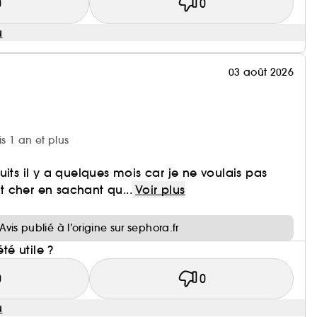
0
0
u
03 août 2026
is 1 an et plus
uits il y a quelques mois car je ne voulais pas
 cher en sachant qu...
Voir plus
i
Avis publié à l’origine sur sephora.fr
été utile ?
0
0
u