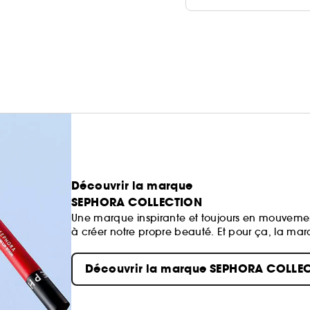
Découvrir la marque
SEPHORA COLLECTION
Une marque inspirante et toujours en mouvemen
à créer notre propre beauté. Et pour ça, la ma
maquillage aux soins, du capillaire au parfum
mission de démocratiser une beauté performa
Découvrir la marque SEPHORA COLLE
faciles d’utilisation, abordables et accessibles 
#sephoracollection
avec
!