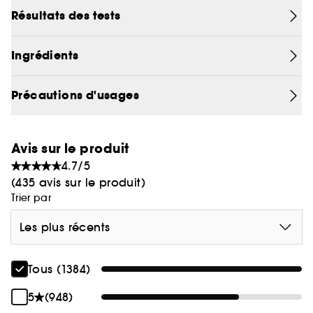
peau visiblement éclatante et uniforme.
Résultats des tests
Ingrédients
Précautions d'usages
Avis sur le produit
4.7/5
(435 avis sur le produit)
Trier par
Les plus récents
Tous (1384)
5
(948)