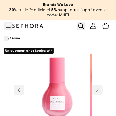
Aller au menu
Aller au contenu principal
Aller au pied de page
Brands We Love
20%
5%
sur le 2ᵉ article et
supp. dans l’app* avec le
code: MULTI
/
...
Sérum
Uniquement chez Sephora**