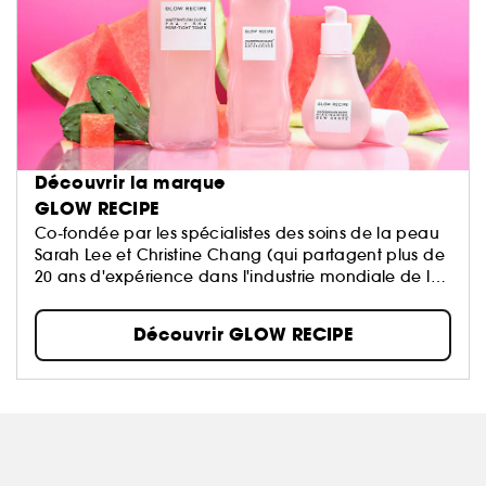
Découvrir la marque
GLOW RECIPE
Co-fondée par les spécialistes des soins de la peau
Sarah Lee et Christine Chang (qui partagent plus de
20 ans d'expérience dans l'industrie mondiale de la
beauté), Glow Recipe est issue d'une passion et d'un
engagement à démystifier la recette pour une peau
Découvrir GLOW RECIPE
plus saine. La marque associe des fruits riches en
antioxydants à des principes actifs à la fois doux et
efficaces pour concevoir des soins de la peau qui
répondent aux besoins changeants de notre teint..
De plus, Glow Recipe respecte la réalité de la peau.
Pensez-y : des formules fruitées et cliniquement
efficaces, et des résultats éclatants.