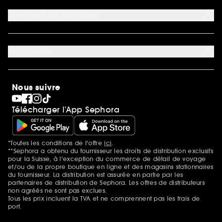
Moyens de paiement acceptés
Préférence cookies
À propos de Sephora
Découvrir Sephora
Carrière
Actualités
Magasins
Sephora Stands
SEPHORA Prize
10 ans de beauté en suisse
Nous suivre
Clean at Sephora
Pride
Télécharger l’App Sephora
*Toutes les conditions de l'offre
ici
.
Mentions additionnelles
**Sephora a obtenu du fournisseur les droits de distribution exclusifs
pour la Suisse, à l'exception du commerce de détail de voyage
et/ou de la propre boutique en ligne et des magasins stationnaires
du fournisseur. La distribution est assurée en partie par les
partenaires de distribution de Sephora. Les offres de distributeurs
non agréés ne sont pas exclues.
Tous les prix incluent la TVA et ne comprennent pas les frais de
port.