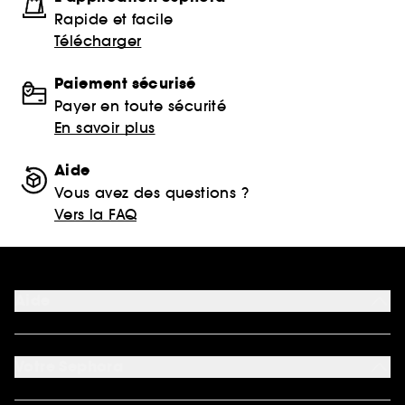
Rapide et facile
Télécharger
Paiement sécurisé
Payer en toute sécurité
En savoir plus
Aide
Vous avez des questions ?
Vers la FAQ
Aide
FAQ
Nous contacter
Votre Sephora
Conditions de livraisons
Retourner un produit
Mon compte