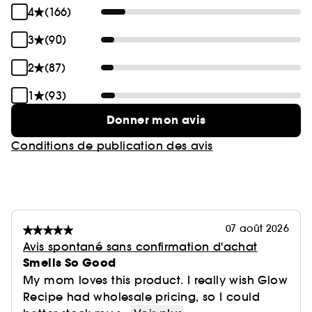
4
(166)
3
(90)
2
(87)
1
(93)
Donner mon avis
Conditions de publication des avis
07 août 2026
Avis spontané sans confirmation d'achat
Smells So Good
My mom loves this product. I really wish Glow
Recipe had wholesale pricing, so I could