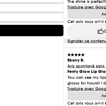
The shine is perfect
Traduire avec Goog
Av
Cet avis vous a-t-il 
Signaler ce conten
Ebony B.
Avis spontané sans
Fenty Glow Lip Glo
You can see my lips
glossy for hours!! I d
Traduire avec Goog
Av
Cet avis vous a-t-il 