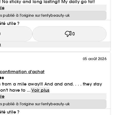
!! No sticky and long lasting!! My daily go to!!
le
is publié à l’origine sur fentybeauty-uk
été utile ?
0
0
u
05 août 2026
 confirmation d'achat
ss
 from a mile away!!! And and and. . . . they stay
on't have to ...
Voir plus
le
is publié à l’origine sur fentybeauty-uk
été utile ?