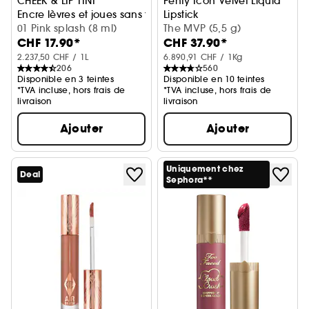
CHEEK & LIP TINT
Fenty Icon Velvet Liquid
Encre lèvres et joues sans transfert
Lipstick
01 Pink splash (8 ml)
Rouge à lèvres mat liquide
The MVP (5,5 g)
CHF 17.90*
CHF 37.90*
2.237,50 CHF / 1L
6.890,91 CHF / 1Kg
206
560
Disponible en 3 teintes
Disponible en 10 teintes
*TVA incluse, hors frais de
*TVA incluse, hors frais de
livraison
livraison
Ajouter
Ajouter
Uniquement chez
Deal
Sephora**