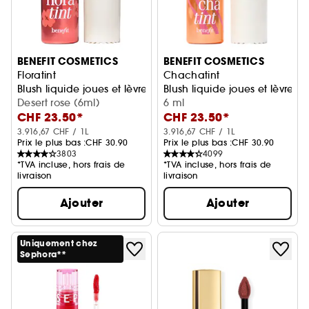
BENEFIT COSMETICS
BENEFIT COSMETICS
Floratint
Chachatint
Blush liquide joues et lèvres
Blush liquide joues et lèvres
Desert rose (6ml)
6 ml
CHF 23.50*
CHF 23.50*
3.916,67 CHF / 1L
3.916,67 CHF / 1L
Prix le plus bas :
CHF 30.90
Prix le plus bas :
CHF 30.90
3803
4099
*TVA incluse, hors frais de
*TVA incluse, hors frais de
livraison
livraison
Ajouter
Ajouter
Uniquement chez
Sephora**