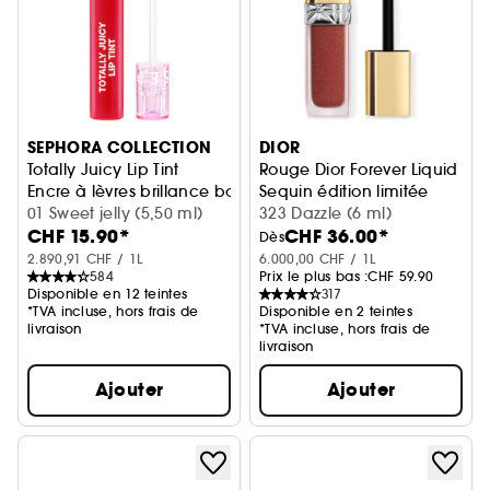
SEPHORA COLLECTION
DIOR
Totally Juicy Lip Tint
Rouge Dior Forever Liquid
Encre à lèvres brillance bombée
Sequin édition limitée
01 Sweet jelly (5,50 ml)
Fini pailleté sans transfert
323 Dazzle (6 ml)
CHF 15.90*
CHF 36.00*
Dès
2.890,91 CHF / 1L
6.000,00 CHF / 1L
584
Prix le plus bas :
CHF 59.90
Disponible en 12 teintes
317
*TVA incluse, hors frais de
Disponible en 2 teintes
livraison
*TVA incluse, hors frais de
livraison
Ajouter
Ajouter