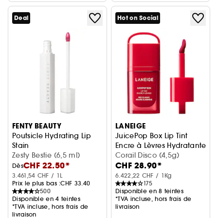
Deal
Hot on Social
FENTY BEAUTY
LANEIGE
Poutsicle Hydrating Lip
JuicePop Box Lip Tint
Stain
Encre à Lèvres Hydratante
Rouge À Lèvres Liquide
Zesty Bestie (6,5 ml)
Corail Disco (4,5g)
CHF 22.50*
CHF 28.90*
Dès
3.461,54 CHF / 1L
6.422,22 CHF / 1Kg
Prix le plus bas :
CHF 33.40
175
500
Disponible en 8 teintes
Disponible en 4 teintes
*TVA incluse, hors frais de
*TVA incluse, hors frais de
livraison
livraison