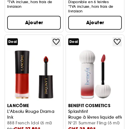
*TVA incluse, hors frais de
Disponible en 6 teintes
livraison
*TVA incluse, hors frais de
livraison
Ajouter
Ajouter
Deal
Deal
LANCÔME
BENEFIT COSMETICS
L'Absolu Rouge Drama
Splashtint
Ink
Rouge à lèvres liquide effet br
Encre à Lèvres Semi-Mate Longue Tenue
888 French Idol (6 ml)
N°21 Summer Fling (6 ml)