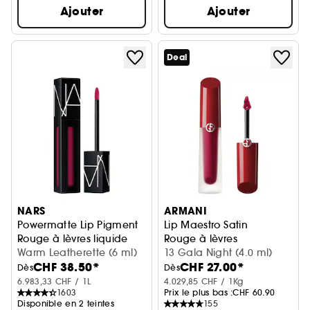
Ajouter
Ajouter
Deal
NARS
ARMANI
Powermatte Lip Pigment
Lip Maestro Satin
Rouge à lèvres liquide
Rouge à lèvres
Warm Leatherette (6 ml)
13 Gala Night (4.0 ml)
CHF 38.50*
CHF 27.00*
Dès
Dès
6.983,33 CHF / 1L
4.029,85 CHF / 1Kg
1603
Prix le plus bas :
CHF 60.90
Disponible en 2 teintes
155