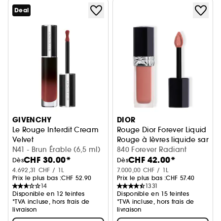
Deal
GIVENCHY
DIOR
Le Rouge Interdit Cream
Rouge Dior Forever Liquid
Velvet
Rouge à lèvres liquide sans tr
Rouge à lèvres mat longue tenue
N41 - Brun Érable (6,5 ml)
840 Forever Radiant
CHF 30.00*
CHF 42.00*
Dès
Dès
4.692,31 CHF / 1L
7.000,00 CHF / 1L
Prix le plus bas :
CHF 52.90
Prix le plus bas :
CHF 57.40
14
1331
Disponible en 12 teintes
Disponible en 15 teintes
*TVA incluse, hors frais de
*TVA incluse, hors frais de
livraison
livraison