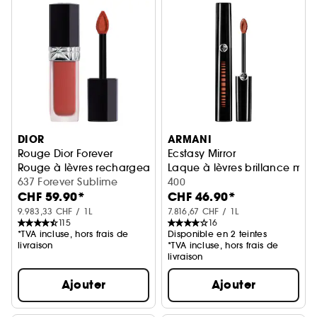
DIOR
ARMANI
Rouge Dior Forever
Ecstasy Mirror
Rouge à lèvres rechargeable
Laque à lèvres brillance miroi
637 Forever Sublime
400
CHF 59.90*
CHF 46.90*
9.983,33 CHF / 1L
7.816,67 CHF / 1L
115
16
*TVA incluse, hors frais de
Disponible en 2 teintes
livraison
*TVA incluse, hors frais de
livraison
Ajouter
Ajouter