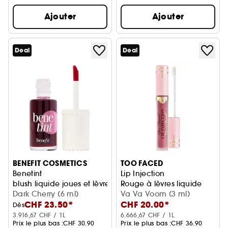
Ajouter
Ajouter
Deal
Deal
BENEFIT COSMETICS
TOO FACED
Benetint
Lip Injection
blush liquide joues et lèvre
Rouge à lèvres liquide
Dark Cherry (6 ml)
Va Va Voom (3 ml)
CHF 23.50*
CHF 20.00*
Dès
3.916,67 CHF / 1L
6.666,67 CHF / 1L
Prix le plus bas :
CHF 30.90
Prix le plus bas :
CHF 36.90