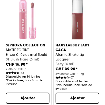
SEPHORA COLLECTION
HAUS LABS BY LADY
GAGA
MATTE TO TINT
Encre à lèvres mat flouté
Atomic Shake Lip
01 Blush haze (6 ml)
Lacquer
CHF 16.90*
Rouge à Lèvres Fini Laqué
Berry (4 ml)
CHF 39.90*
2.816,67 CHF / 1L
143
39.900,00 CHF / 1Kg
Disponible en 10 teintes
407
*TVA incluse, hors frais de
Disponible en 8 teintes
livraison
*TVA incluse, hors frais de
livraison
Ajouter
Ajouter