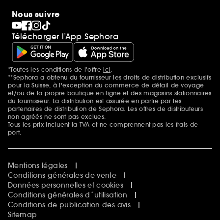
10 ans de beauté en suisse
Nous suivre
Clean at Sephora
Pride
Télécharger l’App Sephora
*Toutes les conditions de l'offre
ici
.
Mentions additionnelles
**Sephora a obtenu du fournisseur les droits de distribution exclusifs
pour la Suisse, à l'exception du commerce de détail de voyage
et/ou de la propre boutique en ligne et des magasins stationnaires
du fournisseur. La distribution est assurée en partie par les
partenaires de distribution de Sephora. Les offres de distributeurs
non agréés ne sont pas exclues.
Tous les prix incluent la TVA et ne comprennent pas les frais de
port.
Mentions légales
Conditions générales de vente
Données personnelles et cookies
Conditions générales d´utilisation
Conditions de publication des avis
Sitemap