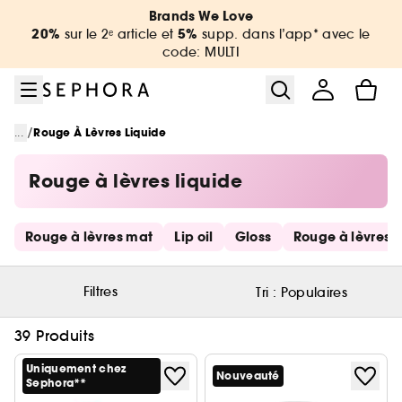
Aller au menu
Aller au contenu principal
Aller au pied de page
Brands We Love
20%
5%
sur le 2ᵉ article et
supp. dans l’app* avec le
code: MULTI
/
...
Rouge À Lèvres Liquide
Rouge à lèvres liquide
Ignorer les liens rapides
Rouge à lèvres mat
Lip oil
Gloss
Rouge à lèvres
Filtres
Tri :
Populaires
39 Produits
Uniquement chez
Nouveauté
Sephora**