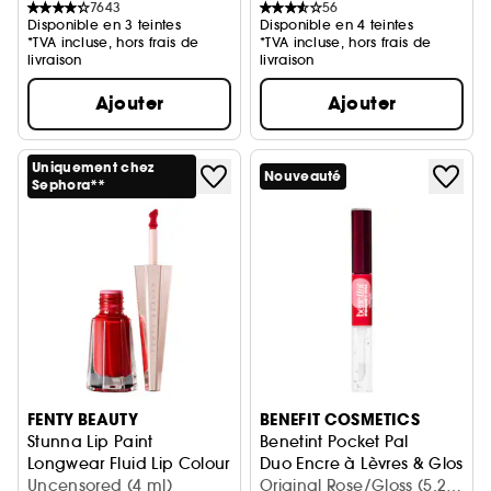
7643
56
Disponible en 3 teintes
Disponible en 4 teintes
*TVA incluse, hors frais de
*TVA incluse, hors frais de
livraison
livraison
Ajouter
Ajouter
Uniquement chez
Nouveauté
Sephora**
FENTY BEAUTY
BENEFIT COSMETICS
Stunna Lip Paint
Benetint Pocket Pal
Longwear Fluid Lip Colour
Duo Encre à Lèvres & Gloss
Uncensored (4 ml)
Original Rose/Gloss (5.2