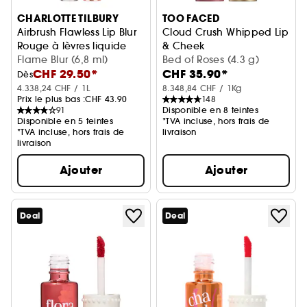
CHARLOTTE TILBURY
TOO FACED
Airbrush Flawless Lip Blur
Cloud Crush Whipped Lip
Rouge à lèvres liquide
& Cheek
Flame Blur (6,8 ml)
Encre à lèvres et joues
Bed of Roses (4.3 g)
CHF 29.50*
CHF 35.90*
Dès
4.338,24 CHF / 1L
8.348,84 CHF / 1Kg
Prix le plus bas :
CHF 43.90
148
91
Disponible en 8 teintes
Disponible en 5 teintes
*TVA incluse, hors frais de
*TVA incluse, hors frais de
livraison
livraison
Ajouter
Ajouter
Deal
Deal