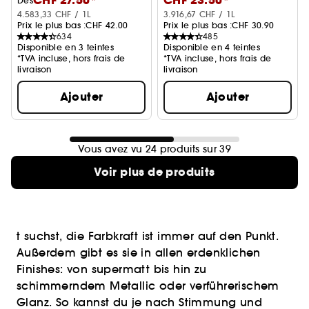
CHF 27.50*
CHF 23.50*
Dès
4.583,33 CHF / 1L
3.916,67 CHF / 1L
Prix le plus bas :
CHF 42.00
Prix le plus bas :
CHF 30.90
634
485
Disponible en 3 teintes
Disponible en 4 teintes
*TVA incluse, hors frais de
*TVA incluse, hors frais de
livraison
livraison
Ajouter
Ajouter
Vous avez vu 24 produits sur 39
Voir plus de produits
t suchst, die Farbkraft ist immer auf den Punkt.
Außerdem gibt es sie in allen erdenklichen
Finishes: von supermatt bis hin zu
schimmerndem Metallic oder verführerischem
Glanz. So kannst du je nach Stimmung und