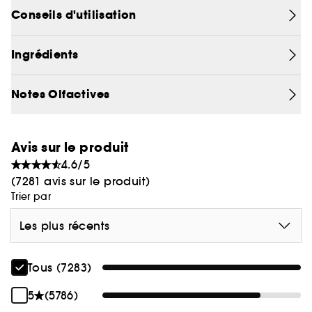
noire ambrée, de bois vanillés et de jasmin en
Conseils d'utilisation
fleurs. Cette brume est à la fois chaleureuse,
légère et sensuelle.
Ingrédients
Notes Olfactives
Avis sur le produit
4.6/5
(7281 avis sur le produit)
Trier par
Les plus récents
Tous (7283)
5
(5786)