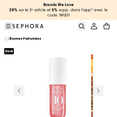
Aller au menu
Aller au contenu principal
Aller au pied de page
Brands We Love
20%
5%
sur le 2ᵉ article et
supp. dans l’app* avec le
code: MULTI
/
...
Brumes Parfumées
Deal