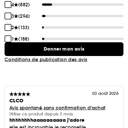
4
(882)
3
(294)
2
(133)
1
(188)
Donner mon avis
Conditions de publication des avis
03 août 2026
CLCO
Avis spontané sans confirmation d'achat
Utilise ce produit depuis 3 mois
hhhhhhhhaaaaaaaaaa j'adore
elle est incroyable je reconseille