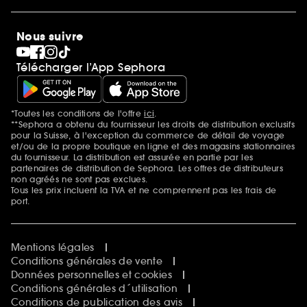
Sephora Stands
SEPHORA Prize
10 ans de beauté en suisse
Nous suivre
Clean at Sephora
Pride
Télécharger l’App Sephora
*Toutes les conditions de l'offre
ici
.
Mentions additionnelles
**Sephora a obtenu du fournisseur les droits de distribution exclusifs
pour la Suisse, à l'exception du commerce de détail de voyage
et/ou de la propre boutique en ligne et des magasins stationnaires
du fournisseur. La distribution est assurée en partie par les
partenaires de distribution de Sephora. Les offres de distributeurs
non agréés ne sont pas exclues.
Tous les prix incluent la TVA et ne comprennent pas les frais de
port.
Mentions légales
Conditions générales de vente
Données personnelles et cookies
Conditions générales d´utilisation
Conditions de publication des avis